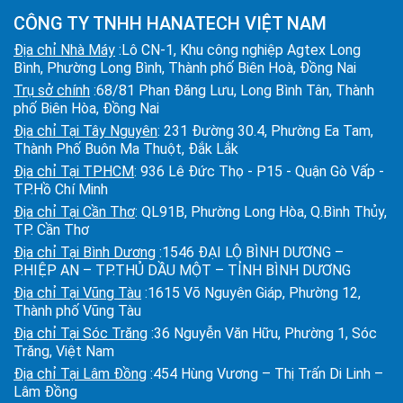
CÔNG TY TNHH HANATECH VIỆT NAM
Địa chỉ Nhà Máy
:Lô CN-1, Khu công nghiệp Agtex Long
Bình, Phường Long Bình, Thành phố Biên Hoà, Đồng Nai
Trụ sở chính
:68/81 Phan Đăng Lưu, Long Bình Tân, Thành
phố Biên Hòa, Đồng Nai
Địa chỉ Tại Tây Nguyên
: 231 Đường 30.4, Phường Ea Tam,
Thành Phố Buôn Ma Thuột, Đắk Lắk
Địa chỉ Tại TPHCM
: 936 Lê Đức Thọ - P15 - Quận Gò Vấp -
TP.Hồ Chí Minh
Địa chỉ Tại Cần Thơ
: QL91B, Phường Long Hòa, Q.Bình Thủy,
TP. Cần Thơ
Địa chỉ Tại Bình Dương
:1546 ĐẠI LỘ BÌNH DƯƠNG –
P.HIỆP AN – TP.THỦ DẦU MỘT – TỈNH BÌNH DƯƠNG
Địa chỉ Tại Vũng Tàu
:1615 Võ Nguyên Giáp, Phường 12,
Thành phố Vũng Tàu
Địa chỉ Tại Sóc Trăng
:36 Nguyễn Văn Hữu, Phường 1, Sóc
Trăng, Việt Nam
Địa chỉ Tại Lâm Đồng
:454 Hùng Vương – Thị Trấn Di Linh –
Lâm Đồng