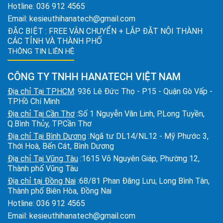
Hotline:
036 912 4565
Email:
kesieuthihanatech@gmail.com
ĐẶC BIỆT : FREE VẬN CHUYỂN + LẮP ĐẶT NỘI THÀNH
CÁC TỈNH VÀ THÀNH PHỐ
THÔNG TIN LIÊN HỆ
CÔNG TY TNHH HANATECH VIỆT NAM
Địa chỉ Tại TPHCM
: 936 Lê Đức Thọ - P15 - Quận Gò Vấp -
TP.Hồ Chí Minh
Địa chỉ Tại Cần Thơ
:Số 1 Nguyễn Văn Linh, P.Long Tuyền,
Q.Bình Thủy, TP.Cần Thơ
Địa chỉ Tại Bình Dương
:Ngã tư DL14/NL12 - Mỹ Phước 3,
Thới Hoà, Bến Cát, Bình Dương
Địa chỉ Tại Vũng Tàu
:1615 Võ Nguyên Giáp, Phường 12,
Thành phố Vũng Tàu
Địa chỉ tại Đồng Nai
:68/81 Phan Đăng Lưu, Long Bình Tân,
Thành phố Biên Hòa, Đồng Nai
Hotline:
036 912 4565
Email:
kesieuthihanatech@gmail.com