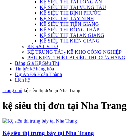
KỆ SIÊU THỊ TẠI LONG AN
KỆ SIÊU THỊ TẠI VŨNG TÀU
KỆ SIÊU THỊ BÌNH PHƯỚC
KỆ SIÊU THỊ TÂY NINH
KỆ SIÊU THỊ TIỀN GIANG
KỆ SIÊU THỊ ĐỒNG THÁP
KỆ SIÊU THỊ TẠI AN GIANG
KỆ SIÊU THỊ KIÊN GIANG
KỆ SẮT V LỖ
KỆ TRUNG TẢI - KỆ KHO CÔNG NGHIỆP
PHỤ KIỆN, THIẾT BỊ SIÊU THỊ, CỬA HÀNG
Bảng Giá Kệ Siêu Thị
Tin tức kệ hàng hóa
Dự Án Đã Hoàn Thành
Liên hệ
Trang chủ
kệ siêu thị đơn tại Nha Trang
kệ siêu thị đơn tại Nha Trang
Kệ siêu thị trưng bày tại Nha Trang