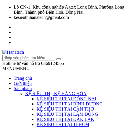
Lô CN-1, Khu công nghiệp Agtex Long Bình, Phường Long
Bình, Thành phố Biên Hoà, Đồng Nai
kesieuthihanatech@gmail.com
Hotline tư vấn hỗ trợ
0369124565
MENU
MENU
Trang chủ
Giới thiệu
Sản phẩm
KỆ SIÊU THỊ, KỆ HÀNG HÓA
KỆ SIÊU THỊ TẠI ĐỒNG NAI
KỆ SIÊU THỊ TẠI BÌNH DƯƠNG
KỆ SIÊU THỊ TẠI CẦN THƠ
KỆ SIÊU THỊ TẠI LÂM ĐỒNG
KỆ SIÊU THỊ TẠI ĐẮK LẮK
KỆ SIÊU THỊ TẠI TPHCM