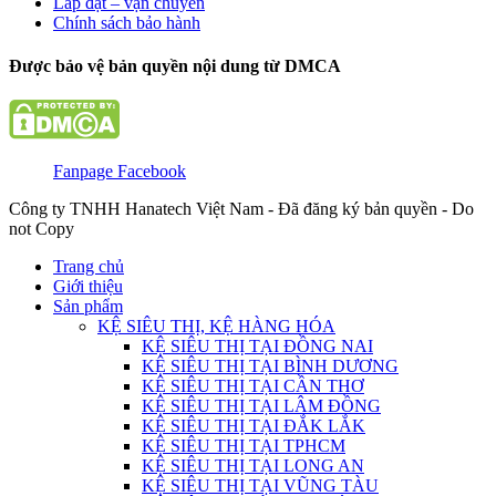
Lắp đặt – vận chuyển
Chính sách bảo hành
Được bảo vệ bản quyền nội dung từ DMCA
Fanpage Facebook
Công ty TNHH Hanatech Việt Nam - Đã đăng ký bản quyền - Do
not Copy
Trang chủ
Giới thiệu
Sản phẩm
KỆ SIÊU THỊ, KỆ HÀNG HÓA
KỆ SIÊU THỊ TẠI ĐỒNG NAI
KỆ SIÊU THỊ TẠI BÌNH DƯƠNG
KỆ SIÊU THỊ TẠI CẦN THƠ
KỆ SIÊU THỊ TẠI LÂM ĐỒNG
KỆ SIÊU THỊ TẠI ĐẮK LẮK
KỆ SIÊU THỊ TẠI TPHCM
KỆ SIÊU THỊ TẠI LONG AN
KỆ SIÊU THỊ TẠI VŨNG TÀU