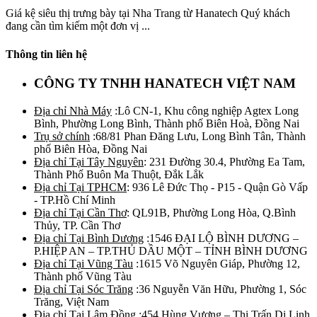
Giá kệ siêu thị trưng bày tại Nha Trang từ Hanatech Quý khách
đang cần tìm kiếm một đơn vị ...
Thông tin liên hệ
CÔNG TY TNHH HANATECH VIỆT NAM
Địa chỉ Nhà Máy
:Lô CN-1, Khu công nghiệp Agtex Long
Bình, Phường Long Bình, Thành phố Biên Hoà, Đồng Nai
Trụ sở chính
:68/81 Phan Đăng Lưu, Long Bình Tân, Thành
phố Biên Hòa, Đồng Nai
Địa chỉ Tại Tây Nguyên
: 231 Đường 30.4, Phường Ea Tam,
Thành Phố Buôn Ma Thuột, Đắk Lắk
Địa chỉ Tại TPHCM
: 936 Lê Đức Thọ - P15 - Quận Gò Vấp
- TP.Hồ Chí Minh
Địa chỉ Tại Cần Thơ
: QL91B, Phường Long Hòa, Q.Bình
Thủy, TP. Cần Thơ
Địa chỉ Tại Bình Dương
:1546 ĐẠI LỘ BÌNH DƯƠNG –
P.HIỆP AN – TP.THỦ DẦU MỘT – TỈNH BÌNH DƯƠNG
Địa chỉ Tại Vũng Tàu
:1615 Võ Nguyên Giáp, Phường 12,
Thành phố Vũng Tàu
Địa chỉ Tại Sóc Trăng
:36 Nguyễn Văn Hữu, Phường 1, Sóc
Trăng, Việt Nam
Địa chỉ Tại Lâm Đồng
:454 Hùng Vương – Thị Trấn Di Linh