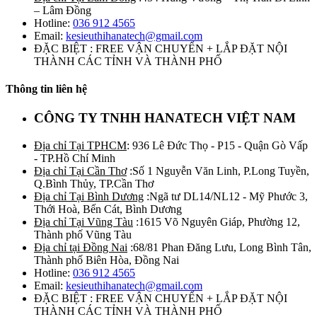
– Lâm Đồng
Hotline:
036 912 4565
Email:
kesieuthihanatech@gmail.com
ĐẶC BIỆT : FREE VẬN CHUYỂN + LẮP ĐẶT NỘI
THÀNH CÁC TỈNH VÀ THÀNH PHỐ
Thông tin liên hệ
CÔNG TY TNHH HANATECH VIỆT NAM
Địa chỉ Tại TPHCM
: 936 Lê Đức Thọ - P15 - Quận Gò Vấp
- TP.Hồ Chí Minh
Địa chỉ Tại Cần Thơ
:Số 1 Nguyễn Văn Linh, P.Long Tuyền,
Q.Bình Thủy, TP.Cần Thơ
Địa chỉ Tại Bình Dương
:Ngã tư DL14/NL12 - Mỹ Phước 3,
Thới Hoà, Bến Cát, Bình Dương
Địa chỉ Tại Vũng Tàu
:1615 Võ Nguyên Giáp, Phường 12,
Thành phố Vũng Tàu
Địa chỉ tại Đồng Nai
:68/81 Phan Đăng Lưu, Long Bình Tân,
Thành phố Biên Hòa, Đồng Nai
Hotline:
036 912 4565
Email:
kesieuthihanatech@gmail.com
ĐẶC BIỆT : FREE VẬN CHUYỂN + LẮP ĐẶT NỘI
THÀNH CÁC TỈNH VÀ THÀNH PHỐ