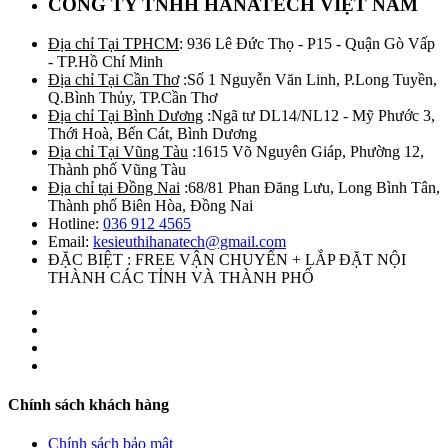
CÔNG TY TNHH HANATECH VIỆT NAM
Địa chỉ Tại TPHCM
: 936 Lê Đức Thọ - P15 - Quận Gò Vấp
- TP.Hồ Chí Minh
Địa chỉ Tại Cần Thơ
:Số 1 Nguyễn Văn Linh, P.Long Tuyền,
Q.Bình Thủy, TP.Cần Thơ
Địa chỉ Tại Bình Dương
:Ngã tư DL14/NL12 - Mỹ Phước 3,
Thới Hoà, Bến Cát, Bình Dương
Địa chỉ Tại Vũng Tàu
:1615 Võ Nguyên Giáp, Phường 12,
Thành phố Vũng Tàu
Địa chỉ tại Đồng Nai
:68/81 Phan Đăng Lưu, Long Bình Tân,
Thành phố Biên Hòa, Đồng Nai
Hotline:
036 912 4565
Email:
kesieuthihanatech@gmail.com
ĐẶC BIỆT : FREE VẬN CHUYỂN + LẮP ĐẶT NỘI
THÀNH CÁC TỈNH VÀ THÀNH PHỐ
Chính sách khách hàng
Chính sách bảo mật