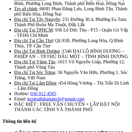
Bình, Phường Long Bình, Thành phố Biên Hoà, Đồng Nai
Trụ sở chính
:68/81 Phan Đăng Lưu, Long Bình Tân, Thành
phố Biên Hòa, Đồng Nai
Địa chỉ Tại Tây Nguyên
: 231 Đường 30.4, Phường Ea Tam,
Thành Phố Buôn Ma Thuột, Đắk Lắk
Địa chỉ Tại TPHCM
: 936 Lê Đức Thọ - P15 - Quận Gò Vấp
- TP.Hồ Chí Minh
Địa chỉ Tại Cần Thơ
: QL91B, Phường Long Hòa, Q.Bình
Thủy, TP. Cần Thơ
Địa chỉ Tại Bình Dương
:1546 ĐẠI LỘ BÌNH DƯƠNG –
P.HIỆP AN – TP.THỦ DẦU MỘT – TỈNH BÌNH DƯƠNG
Địa chỉ Tại Vũng Tàu
:1615 Võ Nguyên Giáp, Phường 12,
Thành phố Vũng Tàu
Địa chỉ Tại Sóc Trăng
:36 Nguyễn Văn Hữu, Phường 1, Sóc
Trăng, Việt Nam
Địa chỉ Tại Lâm Đồng
:454 Hùng Vương – Thị Trấn Di Linh
– Lâm Đồng
Hotline:
036 912 4565
Email:
kesieuthihanatech@gmail.com
ĐẶC BIỆT : FREE VẬN CHUYỂN + LẮP ĐẶT NỘI
THÀNH CÁC TỈNH VÀ THÀNH PHỐ
Thông tin liên hệ