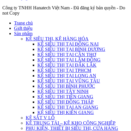
Công ty TNHH Hanatech Việt Nam - Đã đăng ký bản quyền - Do
not Copy
Trang chủ
Giới thiệu
Sản phẩm
KỆ SIÊU THỊ, KỆ HÀNG HÓA
KỆ SIÊU THỊ TẠI ĐỒNG NAI
KỆ SIÊU THỊ TẠI BÌNH DƯƠNG
KỆ SIÊU THỊ TẠI CẦN THƠ
KỆ SIÊU THỊ TẠI LÂM ĐỒNG
KỆ SIÊU THỊ TẠI ĐẮK LẮK
KỆ SIÊU THỊ TẠI TPHCM
KỆ SIÊU THỊ TẠI LONG AN
KỆ SIÊU THỊ TẠI VŨNG TÀU
KỆ SIÊU THỊ BÌNH PHƯỚC
KỆ SIÊU THỊ TÂY NINH
KỆ SIÊU THỊ TIỀN GIANG
KỆ SIÊU THỊ ĐỒNG THÁP
KỆ SIÊU THỊ TẠI AN GIANG
KỆ SIÊU THỊ KIÊN GIANG
KỆ SẮT V LỖ
KỆ TRUNG TẢI – KỆ KHO CÔNG NGHIỆP
PHỤ KIỆN, THIẾT BỊ SIÊU THỊ, CỬA HÀNG