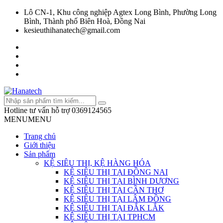
Lô CN-1, Khu công nghiệp Agtex Long Bình, Phường Long
Bình, Thành phố Biên Hoà, Đồng Nai
kesieuthihanatech@gmail.com
Hotline tư vấn hỗ trợ
0369124565
MENU
MENU
Trang chủ
Giới thiệu
Sản phẩm
KỆ SIÊU THỊ, KỆ HÀNG HÓA
KỆ SIÊU THỊ TẠI ĐỒNG NAI
KỆ SIÊU THỊ TẠI BÌNH DƯƠNG
KỆ SIÊU THỊ TẠI CẦN THƠ
KỆ SIÊU THỊ TẠI LÂM ĐỒNG
KỆ SIÊU THỊ TẠI ĐẮK LẮK
KỆ SIÊU THỊ TẠI TPHCM