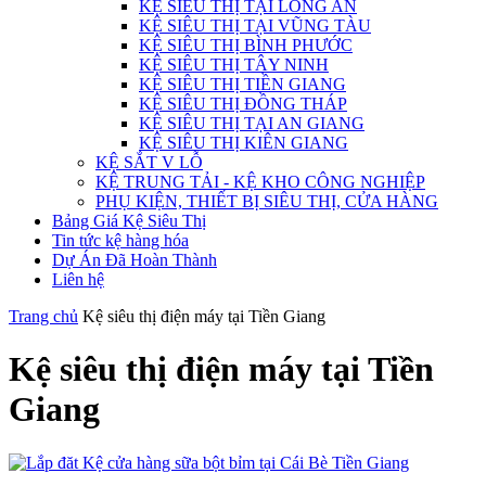
KỆ SIÊU THỊ TẠI LONG AN
KỆ SIÊU THỊ TẠI VŨNG TÀU
KỆ SIÊU THỊ BÌNH PHƯỚC
KỆ SIÊU THỊ TÂY NINH
KỆ SIÊU THỊ TIỀN GIANG
KỆ SIÊU THỊ ĐỒNG THÁP
KỆ SIÊU THỊ TẠI AN GIANG
KỆ SIÊU THỊ KIÊN GIANG
KỆ SẮT V LỖ
KỆ TRUNG TẢI - KỆ KHO CÔNG NGHIỆP
PHỤ KIỆN, THIẾT BỊ SIÊU THỊ, CỬA HÀNG
Bảng Giá Kệ Siêu Thị
Tin tức kệ hàng hóa
Dự Án Đã Hoàn Thành
Liên hệ
Trang chủ
Kệ siêu thị điện máy tại Tiền Giang
Kệ siêu thị điện máy tại Tiền
Giang