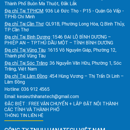
Thành Phố Buôn Ma Thuột, Đắk Lắk
Địa chỉ Tại TPHCM
: 936 Lê Đức Thọ - P15 - Quận Gò Vấp -
TP.Hồ Chí Minh
Địa chỉ Tại Cần Thơ
: QL91B, Phường Long Hòa, Q.Bình Thủy,
TP. Cần Thơ
Địa chỉ Tại Bình Dương
:1546 ĐẠI LỘ BÌNH DƯƠNG –
P.HIỆP AN – TP.THỦ DẦU MỘT – TỈNH BÌNH DƯƠNG
Địa chỉ Tại Vũng Tàu
:1615 Võ Nguyên Giáp, Phường 12,
Thành phố Vũng Tàu
Địa chỉ Tại Sóc Trăng
:36 Nguyễn Văn Hữu, Phường 1, Sóc
Trăng, Việt Nam
Địa chỉ Tại Lâm Đồng
:454 Hùng Vương – Thị Trấn Di Linh –
Lâm Đồng
Hotline:
036 912 4565
Email:
kesieuthihanatech@gmail.com
ĐẶC BIỆT : FREE VẬN CHUYỂN + LẮP ĐẶT NỘI THÀNH
CÁC TỈNH VÀ THÀNH PHỐ
THÔNG TIN LIÊN HỆ