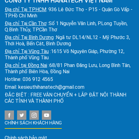
CÔNG TY TNHH HANATECH VIỆT NAM
Địa chỉ Tại TPHCM
: 936 Lê Đức Thọ - P15 - Quận Gò Vấp -
TP.Hồ Chí Minh
Địa chỉ Tại Cần Thơ
:Số 1 Nguyễn Văn Linh, P.Long Tuyền,
Q.Bình Thủy, TP.Cần Thơ
Địa chỉ Tại Bình Dương
:Ngã tư DL14/NL12 - Mỹ Phước 3,
Thới Hoà, Bến Cát, Bình Dương
Địa chỉ Tại Vũng Tàu
:1615 Võ Nguyên Giáp, Phường 12,
Thành phố Vũng Tàu
Địa chỉ tại Đồng Nai
:68/81 Phan Đăng Lưu, Long Bình Tân,
Thành phố Biên Hòa, Đồng Nai
Hotline:
036 912 4565
Email:
kesieuthihanatech@gmail.com
ĐẶC BIỆT : FREE VẬN CHUYỂN + LẮP ĐẶT NỘI THÀNH
CÁC TỈNH VÀ THÀNH PHỐ
CHÍNH SÁCH KHÁCH HÀNG
Chính sách bảo mật