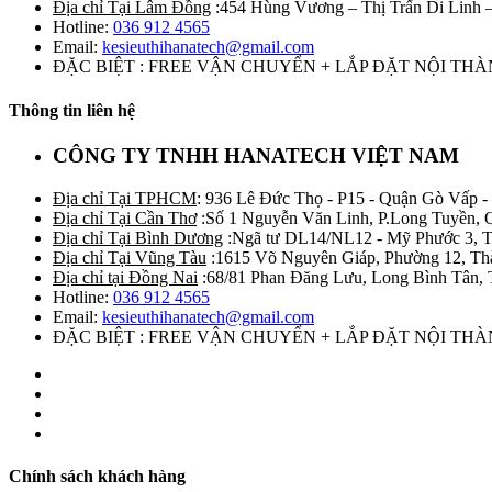
Địa chỉ Tại Lâm Đồng
:454 Hùng Vương – Thị Trấn Di Linh
Hotline:
036 912 4565
Email:
kesieuthihanatech@gmail.com
ĐẶC BIỆT : FREE VẬN CHUYỂN + LẮP ĐẶT NỘI TH
Thông tin liên hệ
CÔNG TY TNHH HANATECH VIỆT NAM
Địa chỉ Tại TPHCM
: 936 Lê Đức Thọ - P15 - Quận Gò Vấp -
Địa chỉ Tại Cần Thơ
:Số 1 Nguyễn Văn Linh, P.Long Tuyền, 
Địa chỉ Tại Bình Dương
:Ngã tư DL14/NL12 - Mỹ Phước 3, T
Địa chỉ Tại Vũng Tàu
:1615 Võ Nguyên Giáp, Phường 12, Th
Địa chỉ tại Đồng Nai
:68/81 Phan Đăng Lưu, Long Bình Tân, 
Hotline:
036 912 4565
Email:
kesieuthihanatech@gmail.com
ĐẶC BIỆT : FREE VẬN CHUYỂN + LẮP ĐẶT NỘI TH
Chính sách khách hàng