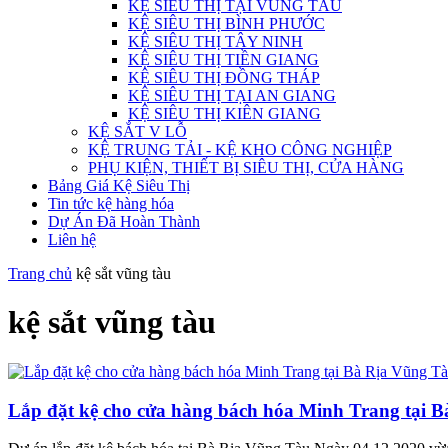
KỆ SIÊU THỊ TẠI VŨNG TÀU
KỆ SIÊU THỊ BÌNH PHƯỚC
KỆ SIÊU THỊ TÂY NINH
KỆ SIÊU THỊ TIỀN GIANG
KỆ SIÊU THỊ ĐỒNG THÁP
KỆ SIÊU THỊ TẠI AN GIANG
KỆ SIÊU THỊ KIÊN GIANG
KỆ SẮT V LỖ
KỆ TRUNG TẢI - KỆ KHO CÔNG NGHIỆP
PHỤ KIỆN, THIẾT BỊ SIÊU THỊ, CỬA HÀNG
Bảng Giá Kệ Siêu Thị
Tin tức kệ hàng hóa
Dự Án Đã Hoàn Thành
Liên hệ
Trang chủ
kệ sắt vũng tàu
kệ sắt vũng tàu
Lắp đặt kệ cho cửa hàng bách hóa Minh Trang tại 