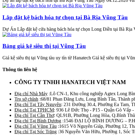
Dự án lắp đặt kệ bách hóa tại Bà Rịa Vũng Tàu Ngày 04.12.2020 vừa 
Lắp đặt kệ bách hóa tự chọn tại Bà Rịa Vũng Tàu
Dự Án Lắp đặt kệ cửa hàng bách hóa tự chọn Long Điền tại Bà Rịa 
Bảng giá kệ siêu thị tại Vũng Tàu
Giá kệ siêu thị tại Vũng tàu uy tín từ Hanatech Giá kệ siêu thị tại Vũ
Thông tin liên hệ
CÔNG TY TNHH HANATECH VIỆT NAM
Địa chỉ Nhà Máy
:Lô CN-1, Khu công nghiệp Agtex Long Bìn
Trụ sở chính
:68/81 Phan Đăng Lưu, Long Bình Tân, Thành p
Địa chỉ Tại Tây Nguyên
: 231 Đường 30.4, Phường Ea Tam, 
Địa chỉ Tại TPHCM
: 936 Lê Đức Thọ - P15 - Quận Gò Vấp -
Địa chỉ Tại Cần Thơ
: QL91B, Phường Long Hòa, Q.Bình Thủ
Địa chỉ Tại Bình Dương
:1546 ĐẠI LỘ BÌNH DƯƠNG – P.
Địa chỉ Tại Vũng Tàu
:1615 Võ Nguyên Giáp, Phường 12, Th
Địa chỉ Tại Sóc Trăng
:36 Nguyễn Văn Hữu, Phường 1, Sóc T