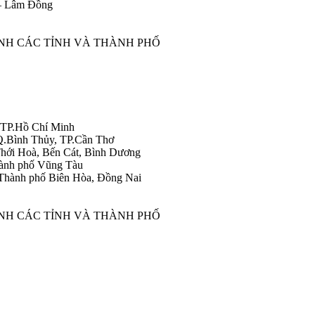
 – Lâm Đồng
ÀNH CÁC TỈNH VÀ THÀNH PHỐ
 TP.Hồ Chí Minh
Q.Bình Thủy, TP.Cần Thơ
hới Hoà, Bến Cát, Bình Dương
ành phố Vũng Tàu
Thành phố Biên Hòa, Đồng Nai
ÀNH CÁC TỈNH VÀ THÀNH PHỐ