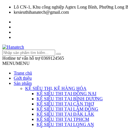
Lô CN-1, Khu công nghiệp Agtex Long Bình, Phường Long B
kesieuthihanatech@gmail.com
Hotline tư vấn hỗ trợ
0369124565
MENU
MENU
Trang chủ
Giới thiệu
Sản phẩm
KỆ SIÊU THỊ, KỆ HÀNG HÓA
KỆ SIÊU THỊ TẠI ĐỒNG NAI
KỆ SIÊU THỊ TẠI BÌNH DƯƠNG
KỆ SIÊU THỊ TẠI CẦN THƠ
KỆ SIÊU THỊ TẠI LÂM ĐỒNG
KỆ SIÊU THỊ TẠI ĐẮK LẮK
KỆ SIÊU THỊ TẠI TPHCM
KỆ SIÊU THỊ TẠI LONG AN