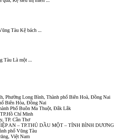
qua, Kệ siêu thị miền ...
Vũng Tàu Kệ bách ...
ng Tàu Là một ...
h, Phường Long Bình, Thành phố Biên Hoà, Đồng Nai
hố Biên Hòa, Đồng Nai
Thành Phố Buôn Ma Thuột, Đắk Lắk
 TP.Hồ Chí Minh
y, TP. Cần Thơ
HIỆP AN – TP.THỦ DẦU MỘT – TỈNH BÌNH DƯƠNG
ành phố Vũng Tàu
răng, Việt Nam