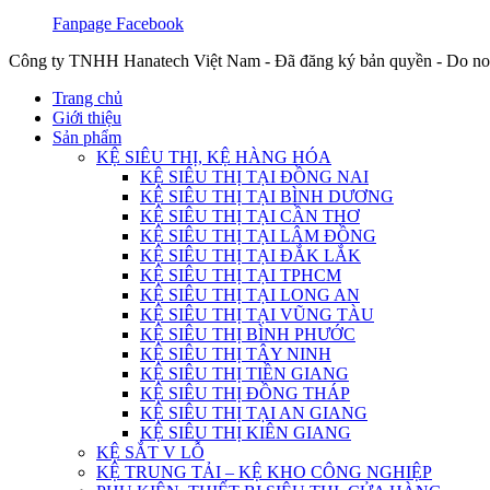
Fanpage Facebook
Công ty TNHH Hanatech Việt Nam - Đã đăng ký bản quyền - Do no
Trang chủ
Giới thiệu
Sản phẩm
KỆ SIÊU THỊ, KỆ HÀNG HÓA
KỆ SIÊU THỊ TẠI ĐỒNG NAI
KỆ SIÊU THỊ TẠI BÌNH DƯƠNG
KỆ SIÊU THỊ TẠI CẦN THƠ
KỆ SIÊU THỊ TẠI LÂM ĐỒNG
KỆ SIÊU THỊ TẠI ĐẮK LẮK
KỆ SIÊU THỊ TẠI TPHCM
KỆ SIÊU THỊ TẠI LONG AN
KỆ SIÊU THỊ TẠI VŨNG TÀU
KỆ SIÊU THỊ BÌNH PHƯỚC
KỆ SIÊU THỊ TÂY NINH
KỆ SIÊU THỊ TIỀN GIANG
KỆ SIÊU THỊ ĐỒNG THÁP
KỆ SIÊU THỊ TẠI AN GIANG
KỆ SIÊU THỊ KIÊN GIANG
KỆ SẮT V LỖ
KỆ TRUNG TẢI – KỆ KHO CÔNG NGHIỆP