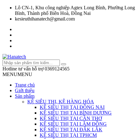
Lô CN-1, Khu công nghiệp Agtex Long Bình, Phường Long
Bình, Thành phố Biên Hoà, Đồng Nai
kesieuthihanatech@gmail.com
Hotline tư vấn hỗ trợ
0369124565
MENU
MENU
Trang chủ
Giới thiệu
Sản phẩm
KỆ SIÊU THỊ, KỆ HÀNG HÓA
KỆ SIÊU THỊ TẠI ĐỒNG NAI
KỆ SIÊU THỊ TẠI BÌNH DƯƠNG
KỆ SIÊU THỊ TẠI CẦN THƠ
KỆ SIÊU THỊ TẠI LÂM ĐỒNG
KỆ SIÊU THỊ TẠI ĐẮK LẮK
KỆ SIÊU THỊ TẠI TPHCM