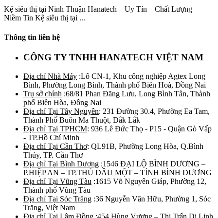
Kệ siêu thị tại Ninh Thuận Hanatech – Uy Tín – Chất Lượng –
Niềm Tin Kệ siêu thị tại ...
Thông tin liên hệ
CÔNG TY TNHH HANATECH VIỆT NAM
Địa chỉ Nhà Máy
:Lô CN-1, Khu công nghiệp Agtex Long
Bình, Phường Long Bình, Thành phố Biên Hoà, Đồng Nai
Trụ sở chính
:68/81 Phan Đăng Lưu, Long Bình Tân, Thành
phố Biên Hòa, Đồng Nai
Địa chỉ Tại Tây Nguyên
: 231 Đường 30.4, Phường Ea Tam,
Thành Phố Buôn Ma Thuột, Đắk Lắk
Địa chỉ Tại TPHCM
: 936 Lê Đức Thọ - P15 - Quận Gò Vấp
- TP.Hồ Chí Minh
Địa chỉ Tại Cần Thơ
: QL91B, Phường Long Hòa, Q.Bình
Thủy, TP. Cần Thơ
Địa chỉ Tại Bình Dương
:1546 ĐẠI LỘ BÌNH DƯƠNG –
P.HIỆP AN – TP.THỦ DẦU MỘT – TỈNH BÌNH DƯƠNG
Địa chỉ Tại Vũng Tàu
:1615 Võ Nguyên Giáp, Phường 12,
Thành phố Vũng Tàu
Địa chỉ Tại Sóc Trăng
:36 Nguyễn Văn Hữu, Phường 1, Sóc
Trăng, Việt Nam
Địa chỉ Tại Lâm Đồng
:454 Hùng Vương – Thị Trấn Di Linh