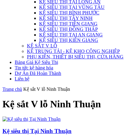
KỆ SIÊU THỊ TẠI LONG AN
KỆ SIÊU THỊ TẠI VŨNG TÀU
KỆ SIÊU THỊ BÌNH PHƯỚC
KỆ SIÊU THỊ TÂY NINH
KỆ SIÊU THỊ TIỀN GIANG
KỆ SIÊU THỊ ĐỒNG THÁP
KỆ SIÊU THỊ TẠI AN GIANG
KỆ SIÊU THỊ KIÊN GIANG
KỆ SẮT V LỖ
KỆ TRUNG TẢI - KỆ KHO CÔNG NGHIỆP
PHỤ KIỆN, THIẾT BỊ SIÊU THỊ, CỬA HÀNG
Bảng Giá Kệ Siêu Thị
Tin tức kệ hàng hóa
Dự Án Đã Hoàn Thành
Liên hệ
Trang chủ
Kệ sắt V lỗ Ninh Thuận
Kệ sắt V lỗ Ninh Thuận
Kệ siêu thị Tại Ninh Thuận