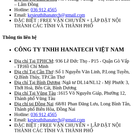
– Lâm Đồng
Hotline:
036 912 4565
Email:
kesieuthihanatech@gmail.com
ĐẶC BIỆT : FREE VẬN CHUYỂN + LẮP ĐẶT NỘI
THÀNH CÁC TỈNH VÀ THÀNH PHỐ
Thông tin liên hệ
CÔNG TY TNHH HANATECH VIỆT NAM
Địa chỉ Tại TPHCM
: 936 Lê Đức Thọ - P15 - Quận Gò Vấp
- TP.Hồ Chí Minh
Địa chỉ Tại Cần Thơ
:Số 1 Nguyễn Văn Linh, P.Long Tuyền,
Q.Bình Thủy, TP.Cần Thơ
Địa chỉ Tại Bình Dương
:Ngã tư DL14/NL12 - Mỹ Phước 3,
Thới Hoà, Bến Cát, Bình Dương
Địa chỉ Tại Vũng Tàu
:1615 Võ Nguyên Giáp, Phường 12,
Thành phố Vũng Tàu
Địa chỉ tại Đồng Nai
:68/81 Phan Đăng Lưu, Long Bình Tân,
Thành phố Biên Hòa, Đồng Nai
Hotline:
036 912 4565
Email:
kesieuthihanatech@gmail.com
ĐẶC BIỆT : FREE VẬN CHUYỂN + LẮP ĐẶT NỘI
THÀNH CÁC TỈNH VÀ THÀNH PHỐ