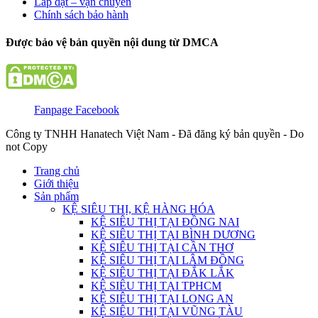
Lắp đặt – vận chuyển
Chính sách bảo hành
Được bảo vệ bản quyền nội dung từ DMCA
Fanpage Facebook
Công ty TNHH Hanatech Việt Nam - Đã đăng ký bản quyền - Do
not Copy
Trang chủ
Giới thiệu
Sản phẩm
KỆ SIÊU THỊ, KỆ HÀNG HÓA
KỆ SIÊU THỊ TẠI ĐỒNG NAI
KỆ SIÊU THỊ TẠI BÌNH DƯƠNG
KỆ SIÊU THỊ TẠI CẦN THƠ
KỆ SIÊU THỊ TẠI LÂM ĐỒNG
KỆ SIÊU THỊ TẠI ĐẮK LẮK
KỆ SIÊU THỊ TẠI TPHCM
KỆ SIÊU THỊ TẠI LONG AN
KỆ SIÊU THỊ TẠI VŨNG TÀU