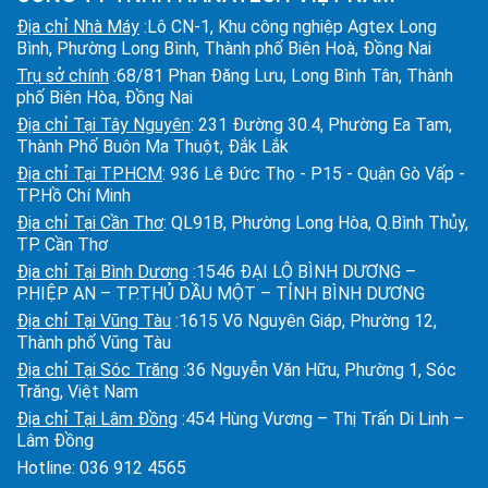
Địa chỉ Nhà Máy
:Lô CN-1, Khu công nghiệp Agtex Long
Bình, Phường Long Bình, Thành phố Biên Hoà, Đồng Nai
Trụ sở chính
:68/81 Phan Đăng Lưu, Long Bình Tân, Thành
phố Biên Hòa, Đồng Nai
Địa chỉ Tại Tây Nguyên
: 231 Đường 30.4, Phường Ea Tam,
Thành Phố Buôn Ma Thuột, Đắk Lắk
Địa chỉ Tại TPHCM
: 936 Lê Đức Thọ - P15 - Quận Gò Vấp -
TP.Hồ Chí Minh
Địa chỉ Tại Cần Thơ
: QL91B, Phường Long Hòa, Q.Bình Thủy,
TP. Cần Thơ
Địa chỉ Tại Bình Dương
:1546 ĐẠI LỘ BÌNH DƯƠNG –
P.HIỆP AN – TP.THỦ DẦU MỘT – TỈNH BÌNH DƯƠNG
Địa chỉ Tại Vũng Tàu
:1615 Võ Nguyên Giáp, Phường 12,
Thành phố Vũng Tàu
Địa chỉ Tại Sóc Trăng
:36 Nguyễn Văn Hữu, Phường 1, Sóc
Trăng, Việt Nam
Địa chỉ Tại Lâm Đồng
:454 Hùng Vương – Thị Trấn Di Linh –
Lâm Đồng
Hotline:
036 912 4565