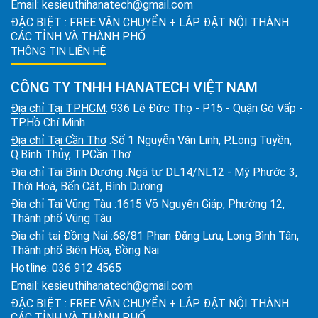
Email:
kesieuthihanatech@gmail.com
ĐẶC BIỆT : FREE VẬN CHUYỂN + LẮP ĐẶT NỘI THÀNH
CÁC TỈNH VÀ THÀNH PHỐ
THÔNG TIN LIÊN HỆ
CÔNG TY TNHH HANATECH VIỆT NAM
Địa chỉ Tại TPHCM
: 936 Lê Đức Thọ - P15 - Quận Gò Vấp -
TP.Hồ Chí Minh
Địa chỉ Tại Cần Thơ
:Số 1 Nguyễn Văn Linh, P.Long Tuyền,
Q.Bình Thủy, TP.Cần Thơ
Địa chỉ Tại Bình Dương
:Ngã tư DL14/NL12 - Mỹ Phước 3,
Thới Hoà, Bến Cát, Bình Dương
Địa chỉ Tại Vũng Tàu
:1615 Võ Nguyên Giáp, Phường 12,
Thành phố Vũng Tàu
Địa chỉ tại Đồng Nai
:68/81 Phan Đăng Lưu, Long Bình Tân,
Thành phố Biên Hòa, Đồng Nai
Hotline:
036 912 4565
Email:
kesieuthihanatech@gmail.com
ĐẶC BIỆT : FREE VẬN CHUYỂN + LẮP ĐẶT NỘI THÀNH
CÁC TỈNH VÀ THÀNH PHỐ