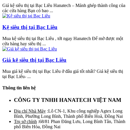
Giá kệ siêu thị tại Bạc Liêu Hanatech – Mảnh ghép thành công của
các cửa hàng Bạn có bao ...
Kệ siêu thị tại Bạc Liêu
Mua kệ siêu thị tại Bạc Liêu , tới ngay Hanatech Để mở được một
cửa hàng hay siêu thị ...
Giá kệ siêu thị tại Bạc Liêu
Mua giá kệ siêu thị tại Bạc Liêu ở đâu giá tốt nhất? Giá kệ siêu thị
tại Bạc Liêu- ...
Thông tin liên hệ
CÔNG TY TNHH HANATECH VIỆT NAM
Địa chỉ Nhà Máy
:Lô CN-1, Khu công nghiệp Agtex Long
Bình, Phường Long Bình, Thành phố Biên Hoà, Đồng Nai
Trụ sở chính
:68/81 Phan Đăng Lưu, Long Bình Tân, Thành
phố Biên Hòa, Đồng Nai