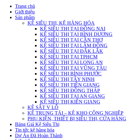
Trang chủ
Giới thiệu
Sản phẩm
KỆ SIÊU THỊ, KỆ HÀNG HÓA
KỆ SIÊU THỊ TẠI ĐỒNG NAI
KỆ SIÊU THỊ TẠI BÌNH DƯƠNG
KỆ SIÊU THỊ TẠI CẦN THƠ
KỆ SIÊU THỊ TẠI LÂM ĐỒNG
KỆ SIÊU THỊ TẠI ĐẮK LẮK
KỆ SIÊU THỊ TẠI TPHCM
KỆ SIÊU THỊ TẠI LONG AN
KỆ SIÊU THỊ TẠI VŨNG TÀU
KỆ SIÊU THỊ BÌNH PHƯỚC
KỆ SIÊU THỊ TÂY NINH
KỆ SIÊU THỊ TIỀN GIANG
KỆ SIÊU THỊ ĐỒNG THÁP
KỆ SIÊU THỊ TẠI AN GIANG
KỆ SIÊU THỊ KIÊN GIANG
KỆ SẮT V LỖ
KỆ TRUNG TẢI – KỆ KHO CÔNG NGHIỆP
PHỤ KIỆN, THIẾT BỊ SIÊU THỊ, CỬA HÀNG
Bảng Giá Kệ Siêu Thị
Tin tức kệ hàng hóa
Dự Án Đã Hoàn Thành