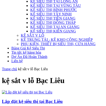
KỆ SIÊU THỊ TẠI LONG AN
KỆ SIÊU THỊ TẠI VŨNG TÀU
KỆ SIÊU THỊ BÌNH PHƯỚC
KỆ SIÊU THỊ TÂY NINH
KỆ SIÊU THỊ TIỀN GIANG
KỆ SIÊU THỊ ĐỒNG THÁP
KỆ SIÊU THỊ TẠI AN GIANG
KỆ SIÊU THỊ KIÊN GIANG
KỆ SẮT V LỖ
KỆ TRUNG TẢI - KỆ KHO CÔNG NGHIỆP
PHỤ KIỆN, THIẾT BỊ SIÊU THỊ, CỬA HÀNG
Bảng Giá Kệ Siêu Thị
Tin tức kệ hàng hóa
Dự Án Đã Hoàn Thành
Liên hệ
Trang chủ
kệ sắt v lỗ Bạc Liêu
kệ sắt v lỗ Bạc Liêu
Lắp đặt kệ siêu thị tại Bạc Liêu