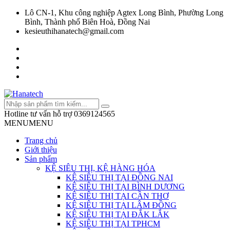
Lô CN-1, Khu công nghiệp Agtex Long Bình, Phường Long
Bình, Thành phố Biên Hoà, Đồng Nai
kesieuthihanatech@gmail.com
Hotline tư vấn hỗ trợ
0369124565
MENU
MENU
Trang chủ
Giới thiệu
Sản phẩm
KỆ SIÊU THỊ, KỆ HÀNG HÓA
KỆ SIÊU THỊ TẠI ĐỒNG NAI
KỆ SIÊU THỊ TẠI BÌNH DƯƠNG
KỆ SIÊU THỊ TẠI CẦN THƠ
KỆ SIÊU THỊ TẠI LÂM ĐỒNG
KỆ SIÊU THỊ TẠI ĐẮK LẮK
KỆ SIÊU THỊ TẠI TPHCM