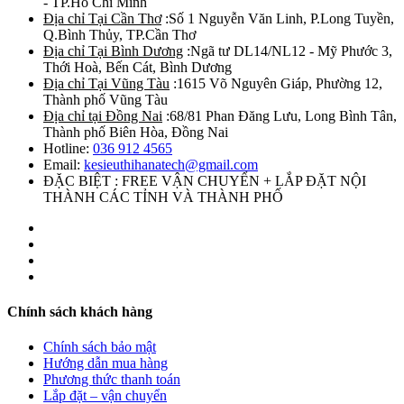
- TP.Hồ Chí Minh
Địa chỉ Tại Cần Thơ
:Số 1 Nguyễn Văn Linh, P.Long Tuyền,
Q.Bình Thủy, TP.Cần Thơ
Địa chỉ Tại Bình Dương
:Ngã tư DL14/NL12 - Mỹ Phước 3,
Thới Hoà, Bến Cát, Bình Dương
Địa chỉ Tại Vũng Tàu
:1615 Võ Nguyên Giáp, Phường 12,
Thành phố Vũng Tàu
Địa chỉ tại Đồng Nai
:68/81 Phan Đăng Lưu, Long Bình Tân,
Thành phố Biên Hòa, Đồng Nai
Hotline:
036 912 4565
Email:
kesieuthihanatech@gmail.com
ĐẶC BIỆT : FREE VẬN CHUYỂN + LẮP ĐẶT NỘI
THÀNH CÁC TỈNH VÀ THÀNH PHỐ
Chính sách khách hàng
Chính sách bảo mật
Hướng dẫn mua hàng
Phương thức thanh toán
Lắp đặt – vận chuyển