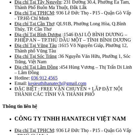
Địa chỉ Tại Tây Nguyên
: 231 Đường 30.4, Phường Ea Tam,
Thành Phố Buôn Ma Thuột, Đắk Lắk
Địa chỉ Tại TPHCM
: 936 Lê Đức Thọ - P15 - Quận Gò Vấp
- TP.Hồ Chí Minh
Địa chỉ Tại Cần Thơ
: QL91B, Phường Long Hòa, Q.Bình
Thủy, TP. Cần Thơ
Địa chỉ Tại Bình Dương
:1546 ĐẠI LỘ BÌNH DƯƠNG –
P.HIỆP AN – TP.THỦ DẦU MỘT – TỈNH BÌNH DƯƠNG
Địa chỉ Tại Vũng Tàu
:1615 Võ Nguyên Giáp, Phường 12,
Thành phố Vũng Tàu
Địa chỉ Tại Sóc Trăng
:36 Nguyễn Văn Hữu, Phường 1, Sóc
Trăng, Việt Nam
Địa chỉ Tại Lâm Đồng
:454 Hùng Vương – Thị Trấn Di Linh
– Lâm Đồng
Hotline:
036 912 4565
Email:
kesieuthihanatech@gmail.com
ĐẶC BIỆT : FREE VẬN CHUYỂN + LẮP ĐẶT NỘI
THÀNH CÁC TỈNH VÀ THÀNH PHỐ
Thông tin liên hệ
CÔNG TY TNHH HANATECH VIỆT NAM
Địa chỉ Tại TPHCM
: 936 Lê Đức Thọ - P15 - Quận Gò Vấp