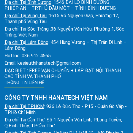
Địa chỉ Tại Bình Dương
:1546 ĐẠI LỘ BÌNH DƯƠNG –
P.HIỆP AN – TP.THỦ DẦU MỘT – TỈNH BÌNH DƯƠNG
Địa chỉ Tại Vũng Tàu
:1615 Võ Nguyên Giáp, Phường 12,
Thành phố Vũng Tàu
Địa chỉ Tại Sóc Trăng
:36 Nguyễn Văn Hữu, Phường 1, Sóc
Trăng, Việt Nam
Địa chỉ Tại Lâm Đồng
:454 Hùng Vương – Thị Trấn Di Linh –
Lâm Đồng
Hotline:
036 912 4565
Email:
kesieuthihanatech@gmail.com
ĐẶC BIỆT : FREE VẬN CHUYỂN + LẮP ĐẶT NỘI THÀNH
CÁC TỈNH VÀ THÀNH PHỐ
THÔNG TIN LIÊN HỆ
CÔNG TY TNHH HANATECH VIỆT NAM
Địa chỉ Tại TPHCM
: 936 Lê Đức Thọ - P15 - Quận Gò Vấp -
TP.Hồ Chí Minh
Địa chỉ Tại Cần Thơ
:Số 1 Nguyễn Văn Linh, P.Long Tuyền,
Q.Bình Thủy, TP.Cần Thơ