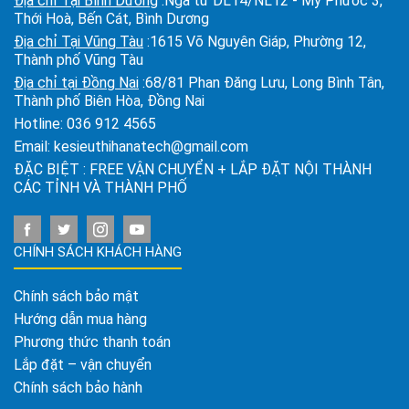
Địa chỉ Tại Bình Dương
:Ngã tư DL14/NL12 - Mỹ Phước 3,
Thới Hoà, Bến Cát, Bình Dương
Địa chỉ Tại Vũng Tàu
:1615 Võ Nguyên Giáp, Phường 12,
Thành phố Vũng Tàu
Địa chỉ tại Đồng Nai
:68/81 Phan Đăng Lưu, Long Bình Tân,
Thành phố Biên Hòa, Đồng Nai
Hotline:
036 912 4565
Email:
kesieuthihanatech@gmail.com
ĐẶC BIỆT : FREE VẬN CHUYỂN + LẮP ĐẶT NỘI THÀNH
CÁC TỈNH VÀ THÀNH PHỐ
CHÍNH SÁCH KHÁCH HÀNG
Chính sách bảo mật
Hướng dẫn mua hàng
Phương thức thanh toán
Lắp đặt – vận chuyển
Chính sách bảo hành