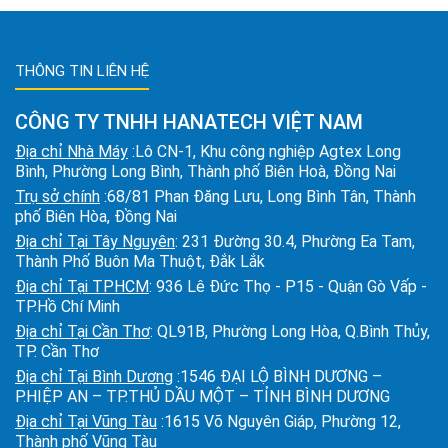
THÔNG TIN LIÊN HỆ
CÔNG TY TNHH HANATECH VIỆT NAM
Địa chỉ Nhà Máy
:Lô CN-1, Khu công nghiệp Agtex Long
Bình, Phường Long Bình, Thành phố Biên Hoà, Đồng Nai
Trụ sở chính
:68/81 Phan Đăng Lưu, Long Bình Tân, Thành
phố Biên Hòa, Đồng Nai
Địa chỉ Tại Tây Nguyên
: 231 Đường 30.4, Phường Ea Tam,
Thành Phố Buôn Ma Thuột, Đắk Lắk
Địa chỉ Tại TPHCM
: 936 Lê Đức Thọ - P15 - Quận Gò Vấp -
TP.Hồ Chí Minh
Địa chỉ Tại Cần Thơ
: QL91B, Phường Long Hòa, Q.Bình Thủy,
TP. Cần Thơ
Địa chỉ Tại Bình Dương
:1546 ĐẠI LỘ BÌNH DƯƠNG –
P.HIỆP AN – TP.THỦ DẦU MỘT – TỈNH BÌNH DƯƠNG
Địa chỉ Tại Vũng Tàu
:1615 Võ Nguyên Giáp, Phường 12,
Thành phố Vũng Tàu