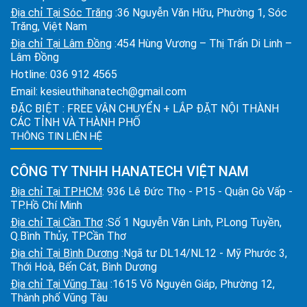
Địa chỉ Tại Sóc Trăng
:36 Nguyễn Văn Hữu, Phường 1, Sóc
Trăng, Việt Nam
Địa chỉ Tại Lâm Đồng
:454 Hùng Vương – Thị Trấn Di Linh –
Lâm Đồng
Hotline:
036 912 4565
Email:
kesieuthihanatech@gmail.com
ĐẶC BIỆT : FREE VẬN CHUYỂN + LẮP ĐẶT NỘI THÀNH
CÁC TỈNH VÀ THÀNH PHỐ
THÔNG TIN LIÊN HỆ
CÔNG TY TNHH HANATECH VIỆT NAM
Địa chỉ Tại TPHCM
: 936 Lê Đức Thọ - P15 - Quận Gò Vấp -
TP.Hồ Chí Minh
Địa chỉ Tại Cần Thơ
:Số 1 Nguyễn Văn Linh, P.Long Tuyền,
Q.Bình Thủy, TP.Cần Thơ
Địa chỉ Tại Bình Dương
:Ngã tư DL14/NL12 - Mỹ Phước 3,
Thới Hoà, Bến Cát, Bình Dương
Địa chỉ Tại Vũng Tàu
:1615 Võ Nguyên Giáp, Phường 12,
Thành phố Vũng Tàu