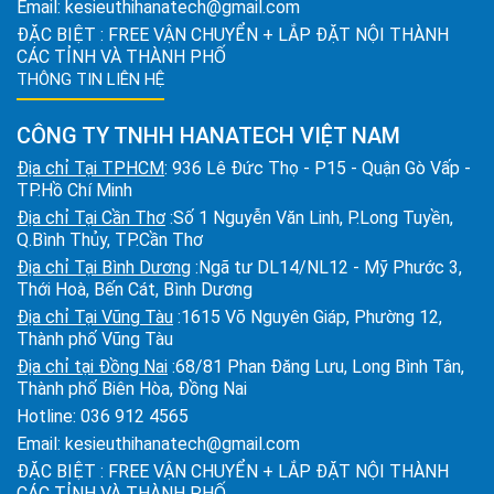
Email:
kesieuthihanatech@gmail.com
ĐẶC BIỆT : FREE VẬN CHUYỂN + LẮP ĐẶT NỘI THÀNH
CÁC TỈNH VÀ THÀNH PHỐ
THÔNG TIN LIÊN HỆ
CÔNG TY TNHH HANATECH VIỆT NAM
Địa chỉ Tại TPHCM
: 936 Lê Đức Thọ - P15 - Quận Gò Vấp -
TP.Hồ Chí Minh
Địa chỉ Tại Cần Thơ
:Số 1 Nguyễn Văn Linh, P.Long Tuyền,
Q.Bình Thủy, TP.Cần Thơ
Địa chỉ Tại Bình Dương
:Ngã tư DL14/NL12 - Mỹ Phước 3,
Thới Hoà, Bến Cát, Bình Dương
Địa chỉ Tại Vũng Tàu
:1615 Võ Nguyên Giáp, Phường 12,
Thành phố Vũng Tàu
Địa chỉ tại Đồng Nai
:68/81 Phan Đăng Lưu, Long Bình Tân,
Thành phố Biên Hòa, Đồng Nai
Hotline:
036 912 4565
Email:
kesieuthihanatech@gmail.com
ĐẶC BIỆT : FREE VẬN CHUYỂN + LẮP ĐẶT NỘI THÀNH
CÁC TỈNH VÀ THÀNH PHỐ