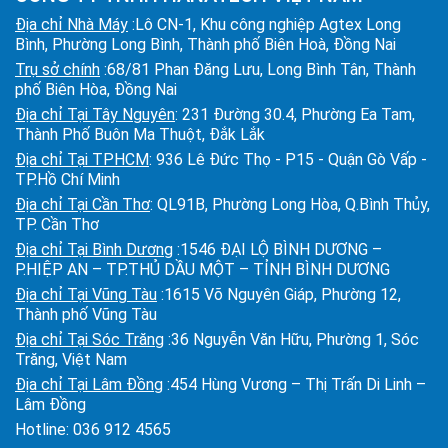
Địa chỉ Nhà Máy
:Lô CN-1, Khu công nghiệp Agtex Long
Bình, Phường Long Bình, Thành phố Biên Hoà, Đồng Nai
Trụ sở chính
:68/81 Phan Đăng Lưu, Long Bình Tân, Thành
phố Biên Hòa, Đồng Nai
Địa chỉ Tại Tây Nguyên
: 231 Đường 30.4, Phường Ea Tam,
Thành Phố Buôn Ma Thuột, Đắk Lắk
Địa chỉ Tại TPHCM
: 936 Lê Đức Thọ - P15 - Quận Gò Vấp -
TP.Hồ Chí Minh
Địa chỉ Tại Cần Thơ
: QL91B, Phường Long Hòa, Q.Bình Thủy,
TP. Cần Thơ
Địa chỉ Tại Bình Dương
:1546 ĐẠI LỘ BÌNH DƯƠNG –
P.HIỆP AN – TP.THỦ DẦU MỘT – TỈNH BÌNH DƯƠNG
Địa chỉ Tại Vũng Tàu
:1615 Võ Nguyên Giáp, Phường 12,
Thành phố Vũng Tàu
Địa chỉ Tại Sóc Trăng
:36 Nguyễn Văn Hữu, Phường 1, Sóc
Trăng, Việt Nam
Địa chỉ Tại Lâm Đồng
:454 Hùng Vương – Thị Trấn Di Linh –
Lâm Đồng
Hotline:
036 912 4565