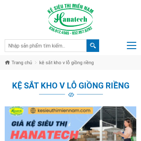
Trang chủ
kệ sắt kho v lỗ giồng riềng
KỆ SẮT KHO V LỖ GIỒNG RIỀNG