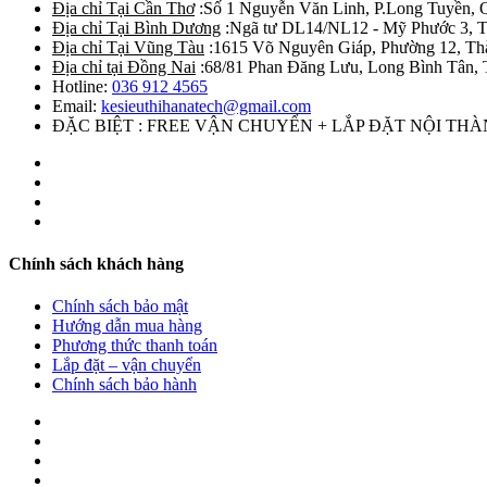
Địa chỉ Tại Cần Thơ
:Số 1 Nguyễn Văn Linh, P.Long Tuyền, 
Địa chỉ Tại Bình Dương
:Ngã tư DL14/NL12 - Mỹ Phước 3, T
Địa chỉ Tại Vũng Tàu
:1615 Võ Nguyên Giáp, Phường 12, Th
Địa chỉ tại Đồng Nai
:68/81 Phan Đăng Lưu, Long Bình Tân, 
Hotline:
036 912 4565
Email:
kesieuthihanatech@gmail.com
ĐẶC BIỆT : FREE VẬN CHUYỂN + LẮP ĐẶT NỘI TH
Chính sách khách hàng
Chính sách bảo mật
Hướng dẫn mua hàng
Phương thức thanh toán
Lắp đặt – vận chuyển
Chính sách bảo hành