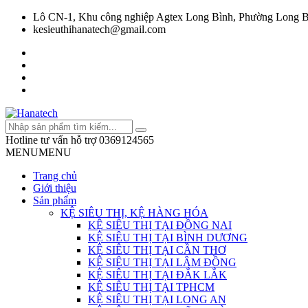
Lô CN-1, Khu công nghiệp Agtex Long Bình, Phường Long B
kesieuthihanatech@gmail.com
Hotline tư vấn hỗ trợ
0369124565
MENU
MENU
Trang chủ
Giới thiệu
Sản phẩm
KỆ SIÊU THỊ, KỆ HÀNG HÓA
KỆ SIÊU THỊ TẠI ĐỒNG NAI
KỆ SIÊU THỊ TẠI BÌNH DƯƠNG
KỆ SIÊU THỊ TẠI CẦN THƠ
KỆ SIÊU THỊ TẠI LÂM ĐỒNG
KỆ SIÊU THỊ TẠI ĐẮK LẮK
KỆ SIÊU THỊ TẠI TPHCM
KỆ SIÊU THỊ TẠI LONG AN