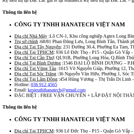
Kệ siêu thị tại Đắc Lắc giá rẻ tại Hanatech Kệ siêu thị tại Đắc Lắc – giá
Thông tin liên hệ
CÔNG TY TNHH HANATECH VIỆT NAM
Địa chỉ Nhà Máy
:Lô CN-1, Khu công nghiệp Agtex Long Bìn
Trụ sở chính
:68/81 Phan Đăng Lưu, Long Bình Tân, Thành p
Địa chỉ Tại Tây Nguyên
: 231 Đường 30.4, Phường Ea Tam, 
Địa chỉ Tại TPHCM
: 936 Lê Đức Thọ - P15 - Quận Gò Vấp -
Địa chỉ Tại Cần Thơ
: QL91B, Phường Long Hòa, Q.Bình Thủ
Địa chỉ Tại Bình Dương
:1546 ĐẠI LỘ BÌNH DƯƠNG – P.
Địa chỉ Tại Vũng Tàu
:1615 Võ Nguyên Giáp, Phường 12, Th
Địa chỉ Tại Sóc Trăng
:36 Nguyễn Văn Hữu, Phường 1, Sóc T
Địa chỉ Tại Lâm Đồng
:454 Hùng Vương – Thị Trấn Di Linh
Hotline:
036 912 4565
Email:
kesieuthihanatech@gmail.com
ĐẶC BIỆT : FREE VẬN CHUYỂN + LẮP ĐẶT NỘI TH
Thông tin liên hệ
CÔNG TY TNHH HANATECH VIỆT NAM
Địa chỉ Tại TPHCM
: 936 Lê Đức Thọ - P15 - Quận Gò Vấp -