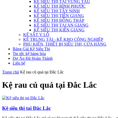
KỆ SIÊU THỊ TẠI VŨNG TÀU
KỆ SIÊU THỊ BÌNH PHƯỚC
KỆ SIÊU THỊ TÂY NINH
KỆ SIÊU THỊ TIỀN GIANG
KỆ SIÊU THỊ ĐỒNG THÁP
KỆ SIÊU THỊ TẠI AN GIANG
KỆ SIÊU THỊ KIÊN GIANG
KỆ SẮT V LỖ
KỆ TRUNG TẢI - KỆ KHO CÔNG NGHIỆP
PHỤ KIỆN, THIẾT BỊ SIÊU THỊ, CỬA HÀNG
Bảng Giá Kệ Siêu Thị
Tin tức kệ hàng hóa
Dự Án Đã Hoàn Thành
Liên hệ
Trang chủ
Kệ rau củ quả tại Đắc Lắc
Kệ rau củ quả tại Đắc Lắc
Kệ siêu thị tại Đắc Lắc