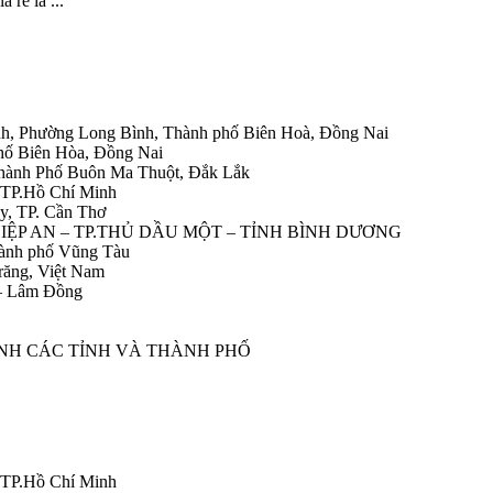
 rẻ là ...
h, Phường Long Bình, Thành phố Biên Hoà, Đồng Nai
hố Biên Hòa, Đồng Nai
Thành Phố Buôn Ma Thuột, Đắk Lắk
 TP.Hồ Chí Minh
y, TP. Cần Thơ
HIỆP AN – TP.THỦ DẦU MỘT – TỈNH BÌNH DƯƠNG
ành phố Vũng Tàu
răng, Việt Nam
 – Lâm Đồng
ÀNH CÁC TỈNH VÀ THÀNH PHỐ
 TP.Hồ Chí Minh