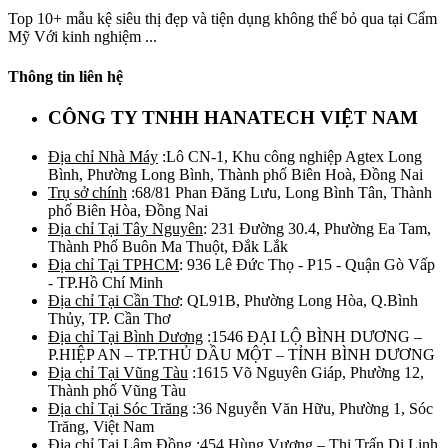
Top 10+ mẫu kệ siêu thị đẹp và tiện dụng không thể bỏ qua tại Cẩm
Mỹ Với kinh nghiệm ...
Thông tin liên hệ
CÔNG TY TNHH HANATECH VIỆT NAM
Địa chỉ Nhà Máy
:Lô CN-1, Khu công nghiệp Agtex Long
Bình, Phường Long Bình, Thành phố Biên Hoà, Đồng Nai
Trụ sở chính
:68/81 Phan Đăng Lưu, Long Bình Tân, Thành
phố Biên Hòa, Đồng Nai
Địa chỉ Tại Tây Nguyên
: 231 Đường 30.4, Phường Ea Tam,
Thành Phố Buôn Ma Thuột, Đắk Lắk
Địa chỉ Tại TPHCM
: 936 Lê Đức Thọ - P15 - Quận Gò Vấp
- TP.Hồ Chí Minh
Địa chỉ Tại Cần Thơ
: QL91B, Phường Long Hòa, Q.Bình
Thủy, TP. Cần Thơ
Địa chỉ Tại Bình Dương
:1546 ĐẠI LỘ BÌNH DƯƠNG –
P.HIỆP AN – TP.THỦ DẦU MỘT – TỈNH BÌNH DƯƠNG
Địa chỉ Tại Vũng Tàu
:1615 Võ Nguyên Giáp, Phường 12,
Thành phố Vũng Tàu
Địa chỉ Tại Sóc Trăng
:36 Nguyễn Văn Hữu, Phường 1, Sóc
Trăng, Việt Nam
Địa chỉ Tại Lâm Đồng
:454 Hùng Vương – Thị Trấn Di Linh