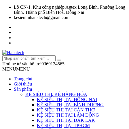
Lô CN-1, Khu công nghiệp Agtex Long Bình, Phường Long
Bình, Thành phố Biên Hoà, Đồng Nai
kesieuthihanatech@gmail.com
Hotline tư vấn hỗ trợ
0369124565
MENU
MENU
Trang chủ
Giới thiệu
Sản phẩm
KỆ SIÊU THỊ, KỆ HÀNG HÓA
KỆ SIÊU THỊ TẠI ĐỒNG NAI
KỆ SIÊU THỊ TẠI BÌNH DƯƠNG
KỆ SIÊU THỊ TẠI CẦN THƠ
KỆ SIÊU THỊ TẠI LÂM ĐỒNG
KỆ SIÊU THỊ TẠI ĐẮK LẮK
KỆ SIÊU THỊ TẠI TPHCM