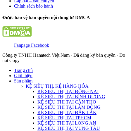
Lắp đặt – vận chuyển
Chính sách bảo hành
Được bảo vệ bản quyền nội dung từ DMCA
Fanpage Facebook
Công ty TNHH Hanatech Việt Nam - Đã đăng ký bản quyền - Do
not Copy
Trang chủ
Giới thiệu
Sản phẩm
KỆ SIÊU THỊ, KỆ HÀNG HÓA
KỆ SIÊU THỊ TẠI ĐỒNG NAI
KỆ SIÊU THỊ TẠI BÌNH DƯƠNG
KỆ SIÊU THỊ TẠI CẦN THƠ
KỆ SIÊU THỊ TẠI LÂM ĐỒNG
KỆ SIÊU THỊ TẠI ĐẮK LẮK
KỆ SIÊU THỊ TẠI TPHCM
KỆ SIÊU THỊ TẠI LONG AN
KỆ SIÊU THỊ TẠI VŨNG TÀU