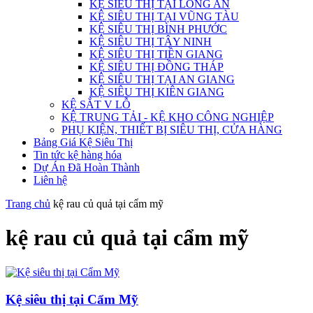
KỆ SIÊU THỊ TẠI LONG AN
KỆ SIÊU THỊ TẠI VŨNG TÀU
KỆ SIÊU THỊ BÌNH PHƯỚC
KỆ SIÊU THỊ TÂY NINH
KỆ SIÊU THỊ TIỀN GIANG
KỆ SIÊU THỊ ĐỒNG THÁP
KỆ SIÊU THỊ TẠI AN GIANG
KỆ SIÊU THỊ KIÊN GIANG
KỆ SẮT V LỖ
KỆ TRUNG TẢI - KỆ KHO CÔNG NGHIỆP
PHỤ KIỆN, THIẾT BỊ SIÊU THỊ, CỬA HÀNG
Bảng Giá Kệ Siêu Thị
Tin tức kệ hàng hóa
Dự Án Đã Hoàn Thành
Liên hệ
Trang chủ
kệ rau củ quả tại cẩm mỹ
kệ rau củ quả tại cẩm mỹ
Kệ siêu thị tại Cẩm Mỹ