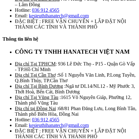
– Lâm Đồng
Hotline:
036 912 4565
Email:
kesieuthihanatech@gmail.com
ĐẶC BIỆT : FREE VẬN CHUYỂN + LẮP ĐẶT NỘI
THÀNH CÁC TỈNH VÀ THÀNH PHỐ
Thông tin liên hệ
CÔNG TY TNHH HANATECH VIỆT NAM
Địa chỉ Tại TPHCM
: 936 Lê Đức Thọ - P15 - Quận Gò Vấp
- TP.Hồ Chí Minh
Địa chỉ Tại Cần Thơ
:Số 1 Nguyễn Văn Linh, P.Long Tuyền,
Q.Bình Thủy, TP.Cần Thơ
Địa chỉ Tại Bình Dương
:Ngã tư DL14/NL12 - Mỹ Phước 3,
Thới Hoà, Bến Cát, Bình Dương
Địa chỉ Tại Vũng Tàu
:1615 Võ Nguyên Giáp, Phường 12,
Thành phố Vũng Tàu
Địa chỉ tại Đồng Nai
:68/81 Phan Đăng Lưu, Long Bình Tân,
Thành phố Biên Hòa, Đồng Nai
Hotline:
036 912 4565
Email:
kesieuthihanatech@gmail.com
ĐẶC BIỆT : FREE VẬN CHUYỂN + LẮP ĐẶT NỘI
THÀNH CÁC TỈNH VÀ THÀNH PHỐ