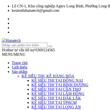
Lô CN-1, Khu công nghiệp Agtex Long Bình, Phường Long B
kesieuthihanatech@gmail.com
Hotline tư vấn hỗ trợ
0369124565
MENU
MENU
Trang chủ
Giới thiệu
Sản phẩm
KỆ SIÊU THỊ, KỆ HÀNG HÓA
KỆ SIÊU THỊ TẠI ĐỒNG NAI
KỆ SIÊU THỊ TẠI BÌNH DƯƠNG
KỆ SIÊU THỊ TẠI CẦN THƠ
KỆ SIÊU THỊ TẠI LÂM ĐỒNG
KỆ SIÊU THỊ TẠI ĐẮK LẮK
KỆ SIÊU THỊ TẠI TPHCM
KỆ SIÊU THỊ TẠI LONG AN