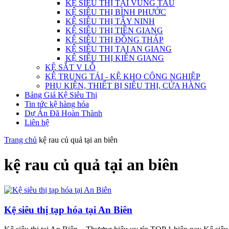
KỆ SIÊU THỊ TẠI VŨNG TÀU
KỆ SIÊU THỊ BÌNH PHƯỚC
KỆ SIÊU THỊ TÂY NINH
KỆ SIÊU THỊ TIỀN GIANG
KỆ SIÊU THỊ ĐỒNG THÁP
KỆ SIÊU THỊ TẠI AN GIANG
KỆ SIÊU THỊ KIÊN GIANG
KỆ SẮT V LỖ
KỆ TRUNG TẢI - KỆ KHO CÔNG NGHIỆP
PHỤ KIỆN, THIẾT BỊ SIÊU THỊ, CỬA HÀNG
Bảng Giá Kệ Siêu Thị
Tin tức kệ hàng hóa
Dự Án Đã Hoàn Thành
Liên hệ
Trang chủ
kệ rau củ quả tại an biên
kệ rau củ quả tại an biên
Kệ siêu thị tạp hóa tại An Biên