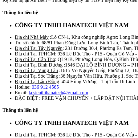
Kệ siêu thị tại An Biên – Thương hiệu uy tín TOP 1 hiện nay Kệ siêu t
Thông tin liên hệ
CÔNG TY TNHH HANATECH VIỆT NAM
Địa chỉ Nhà Máy
:Lô CN-1, Khu công nghiệp Agtex Long Bìn
Trụ sở chính
:68/81 Phan Đăng Lưu, Long Bình Tân, Thành p
Địa chỉ Tại Tây Nguyên
: 231 Đường 30.4, Phường Ea Tam, 
Địa chỉ Tại TPHCM
: 936 Lê Đức Thọ - P15 - Quận Gò Vấp -
Địa chỉ Tại Cần Thơ
: QL91B, Phường Long Hòa, Q.Bình Thủ
Địa chỉ Tại Bình Dương
:1546 ĐẠI LỘ BÌNH DƯƠNG – P.
Địa chỉ Tại Vũng Tàu
:1615 Võ Nguyên Giáp, Phường 12, Th
Địa chỉ Tại Sóc Trăng
:36 Nguyễn Văn Hữu, Phường 1, Sóc T
Địa chỉ Tại Lâm Đồng
:454 Hùng Vương – Thị Trấn Di Linh
Hotline:
036 912 4565
Email:
kesieuthihanatech@gmail.com
ĐẶC BIỆT : FREE VẬN CHUYỂN + LẮP ĐẶT NỘI TH
Thông tin liên hệ
CÔNG TY TNHH HANATECH VIỆT NAM
Địa chỉ Tại TPHCM
: 936 Lê Đức Thọ - P15 - Quận Gò Vấp -