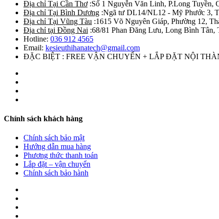
Địa chỉ Tại Cần Thơ
:Số 1 Nguyễn Văn Linh, P.Long Tuyền, 
Địa chỉ Tại Bình Dương
:Ngã tư DL14/NL12 - Mỹ Phước 3, T
Địa chỉ Tại Vũng Tàu
:1615 Võ Nguyên Giáp, Phường 12, Th
Địa chỉ tại Đồng Nai
:68/81 Phan Đăng Lưu, Long Bình Tân, 
Hotline:
036 912 4565
Email:
kesieuthihanatech@gmail.com
ĐẶC BIỆT : FREE VẬN CHUYỂN + LẮP ĐẶT NỘI TH
Chính sách khách hàng
Chính sách bảo mật
Hướng dẫn mua hàng
Phương thức thanh toán
Lắp đặt – vận chuyển
Chính sách bảo hành