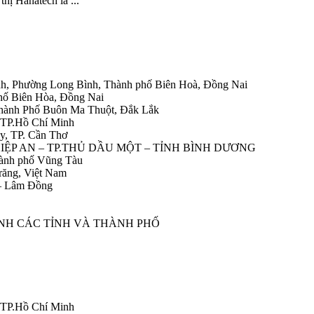
hị Hanatech là ...
h, Phường Long Bình, Thành phố Biên Hoà, Đồng Nai
hố Biên Hòa, Đồng Nai
Thành Phố Buôn Ma Thuột, Đắk Lắk
 TP.Hồ Chí Minh
y, TP. Cần Thơ
HIỆP AN – TP.THỦ DẦU MỘT – TỈNH BÌNH DƯƠNG
ành phố Vũng Tàu
răng, Việt Nam
 – Lâm Đồng
ÀNH CÁC TỈNH VÀ THÀNH PHỐ
 TP.Hồ Chí Minh