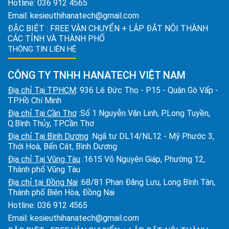
Hotline:
036 912 4565
Email:
kesieuthihanatech@gmail.com
ĐẶC BIỆT : FREE VẬN CHUYỂN + LẮP ĐẶT NỘI THÀNH
CÁC TỈNH VÀ THÀNH PHỐ
THÔNG TIN LIÊN HỆ
CÔNG TY TNHH HANATECH VIỆT NAM
Địa chỉ Tại TPHCM
: 936 Lê Đức Thọ - P15 - Quận Gò Vấp -
TP.Hồ Chí Minh
Địa chỉ Tại Cần Thơ
:Số 1 Nguyễn Văn Linh, P.Long Tuyền,
Q.Bình Thủy, TP.Cần Thơ
Địa chỉ Tại Bình Dương
:Ngã tư DL14/NL12 - Mỹ Phước 3,
Thới Hoà, Bến Cát, Bình Dương
Địa chỉ Tại Vũng Tàu
:1615 Võ Nguyên Giáp, Phường 12,
Thành phố Vũng Tàu
Địa chỉ tại Đồng Nai
:68/81 Phan Đăng Lưu, Long Bình Tân,
Thành phố Biên Hòa, Đồng Nai
Hotline:
036 912 4565
Email:
kesieuthihanatech@gmail.com