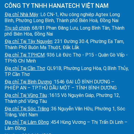
CÔNG TY TNHH HANATECH VIỆT NAM
Địa chỉ Nhà Máy
:Lô CN-1, Khu công nghiệp Agtex Long
Bình, Phường Long Bình, Thành phố Biên Hoà, Đồng Nai
Trụ sở chính
:68/81 Phan Đăng Lưu, Long Bình Tân, Thành
phố Biên Hòa, Đồng Nai
Địa chỉ Tại Tây Nguyên
: 231 Đường 30.4, Phường Ea Tam,
Thành Phố Buôn Ma Thuột, Đắk Lắk
Địa chỉ Tại TPHCM
: 936 Lê Đức Thọ - P15 - Quận Gò Vấp -
TP.Hồ Chí Minh
Địa chỉ Tại Cần Thơ
: QL91B, Phường Long Hòa, Q.Bình Thủy,
TP. Cần Thơ
Địa chỉ Tại Bình Dương
:1546 ĐẠI LỘ BÌNH DƯƠNG –
P.HIỆP AN – TP.THỦ DẦU MỘT – TỈNH BÌNH DƯƠNG
Địa chỉ Tại Vũng Tàu
:1615 Võ Nguyên Giáp, Phường 12,
Thành phố Vũng Tàu
Địa chỉ Tại Sóc Trăng
:36 Nguyễn Văn Hữu, Phường 1, Sóc
Trăng, Việt Nam
Địa chỉ Tại Lâm Đồng
:454 Hùng Vương – Thị Trấn Di Linh –
Lâm Đồng