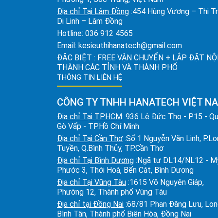
Địa chỉ Tại Lâm Đồng
:454 Hùng Vương – Thị T
Di Linh – Lâm Đồng
Hotline:
036 912 4565
Email:
kesieuthihanatech@gmail.com
ĐẶC BIỆT : FREE VẬN CHUYỂN + LẮP ĐẶT NỘ
THÀNH CÁC TỈNH VÀ THÀNH PHỐ
THÔNG TIN LIÊN HỆ
CÔNG TY TNHH HANATECH VIỆT N
Địa chỉ Tại TPHCM
: 936 Lê Đức Thọ - P15 - Q
Gò Vấp - TP.Hồ Chí Minh
Địa chỉ Tại Cần Thơ
:Số 1 Nguyễn Văn Linh, P.L
Tuyền, Q.Bình Thủy, TP.Cần Thơ
Địa chỉ Tại Bình Dương
:Ngã tư DL14/NL12 - M
Phước 3, Thới Hoà, Bến Cát, Bình Dương
Địa chỉ Tại Vũng Tàu
:1615 Võ Nguyên Giáp,
Phường 12, Thành phố Vũng Tàu
Địa chỉ tại Đồng Nai
:68/81 Phan Đăng Lưu, Lo
Bình Tân, Thành phố Biên Hòa, Đồng Nai