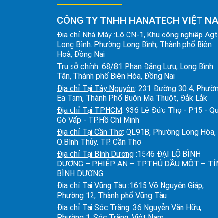
CÔNG TY TNHH HANATECH VIỆT N
Địa chỉ Nhà Máy
:Lô CN-1, Khu công nghiệp Ag
Long Bình, Phường Long Bình, Thành phố Biên
Hoà, Đồng Nai
Trụ sở chính
:68/81 Phan Đăng Lưu, Long Bình
Tân, Thành phố Biên Hòa, Đồng Nai
Địa chỉ Tại Tây Nguyên
: 231 Đường 30.4, Phườ
Ea Tam, Thành Phố Buôn Ma Thuột, Đắk Lắk
Địa chỉ Tại TPHCM
: 936 Lê Đức Thọ - P15 - Q
Gò Vấp - TP.Hồ Chí Minh
Địa chỉ Tại Cần Thơ
: QL91B, Phường Long Hòa,
Q.Bình Thủy, TP. Cần Thơ
Địa chỉ Tại Bình Dương
:1546 ĐẠI LỘ BÌNH
DƯƠNG – P.HIỆP AN – TP.THỦ DẦU MỘT – T
BÌNH DƯƠNG
Địa chỉ Tại Vũng Tàu
:1615 Võ Nguyên Giáp,
Phường 12, Thành phố Vũng Tàu
Địa chỉ Tại Sóc Trăng
:36 Nguyễn Văn Hữu,
Phường 1, Sóc Trăng, Việt Nam