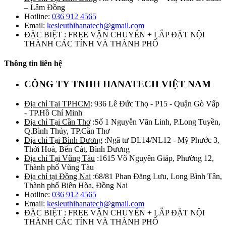
– Lâm Đồng
Hotline:
036 912 4565
Email:
kesieuthihanatech@gmail.com
ĐẶC BIỆT : FREE VẬN CHUYỂN + LẮP ĐẶT NỘI
THÀNH CÁC TỈNH VÀ THÀNH PHỐ
Thông tin liên hệ
CÔNG TY TNHH HANATECH VIỆT NAM
Địa chỉ Tại TPHCM
: 936 Lê Đức Thọ - P15 - Quận Gò Vấp
- TP.Hồ Chí Minh
Địa chỉ Tại Cần Thơ
:Số 1 Nguyễn Văn Linh, P.Long Tuyền,
Q.Bình Thủy, TP.Cần Thơ
Địa chỉ Tại Bình Dương
:Ngã tư DL14/NL12 - Mỹ Phước 3,
Thới Hoà, Bến Cát, Bình Dương
Địa chỉ Tại Vũng Tàu
:1615 Võ Nguyên Giáp, Phường 12,
Thành phố Vũng Tàu
Địa chỉ tại Đồng Nai
:68/81 Phan Đăng Lưu, Long Bình Tân,
Thành phố Biên Hòa, Đồng Nai
Hotline:
036 912 4565
Email:
kesieuthihanatech@gmail.com
ĐẶC BIỆT : FREE VẬN CHUYỂN + LẮP ĐẶT NỘI
THÀNH CÁC TỈNH VÀ THÀNH PHỐ