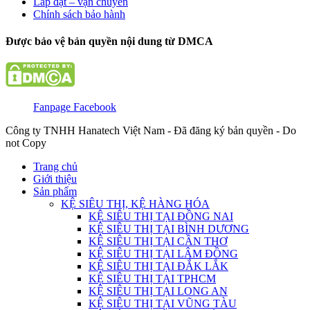
Lắp đặt – vận chuyển
Chính sách bảo hành
Được bảo vệ bản quyền nội dung từ DMCA
Fanpage Facebook
Công ty TNHH Hanatech Việt Nam - Đã đăng ký bản quyền - Do
not Copy
Trang chủ
Giới thiệu
Sản phẩm
KỆ SIÊU THỊ, KỆ HÀNG HÓA
KỆ SIÊU THỊ TẠI ĐỒNG NAI
KỆ SIÊU THỊ TẠI BÌNH DƯƠNG
KỆ SIÊU THỊ TẠI CẦN THƠ
KỆ SIÊU THỊ TẠI LÂM ĐỒNG
KỆ SIÊU THỊ TẠI ĐẮK LẮK
KỆ SIÊU THỊ TẠI TPHCM
KỆ SIÊU THỊ TẠI LONG AN
KỆ SIÊU THỊ TẠI VŨNG TÀU