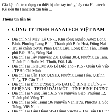
Giá kệ móc treo dụng cụ thiết bị cầm tay trưng bày của Hanatech
Kệ siêu thị Hanatech xin trân ...
Thông tin liên hệ
CÔNG TY TNHH HANATECH VIỆT NAM
Địa chỉ Nhà Máy
:Lô CN-1, Khu công nghiệp Agtex Long
Bình, Phường Long Bình, Thành phố Biên Hoà, Đồng Nai
Trụ sở chính
:68/81 Phan Đăng Lưu, Long Bình Tân, Thành
phố Biên Hòa, Đồng Nai
Địa chỉ Tại Tây Nguyên
: 231 Đường 30.4, Phường Ea Tam,
Thành Phố Buôn Ma Thuột, Đắk Lắk
Địa chỉ Tại TPHCM
: 936 Lê Đức Thọ - P15 - Quận Gò Vấp
- TP.Hồ Chí Minh
Địa chỉ Tại Cần Thơ
: QL91B, Phường Long Hòa, Q.Bình
Thủy, TP. Cần Thơ
Địa chỉ Tại Bình Dương
:1546 ĐẠI LỘ BÌNH DƯƠNG –
P.HIỆP AN – TP.THỦ DẦU MỘT – TỈNH BÌNH DƯƠNG
Địa chỉ Tại Vũng Tàu
:1615 Võ Nguyên Giáp, Phường 12,
Thành phố Vũng Tàu
Địa chỉ Tại Sóc Trăng
:36 Nguyễn Văn Hữu, Phường 1, Sóc
Trăng, Việt Nam
Địa chỉ Tại Lâm Đồng
:454 Hùng Vương – Thị Trấn Di Linh