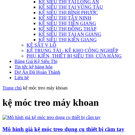
KỆ SIÊU THỊ TẠI LONG AN
KỆ SIÊU THỊ TẠI VŨNG TÀU
KỆ SIÊU THỊ BÌNH PHƯỚC
KỆ SIÊU THỊ TÂY NINH
KỆ SIÊU THỊ TIỀN GIANG
KỆ SIÊU THỊ ĐỒNG THÁP
KỆ SIÊU THỊ TẠI AN GIANG
KỆ SIÊU THỊ KIÊN GIANG
KỆ SẮT V LỖ
KỆ TRUNG TẢI - KỆ KHO CÔNG NGHIỆP
PHỤ KIỆN, THIẾT BỊ SIÊU THỊ, CỬA HÀNG
Bảng Giá Kệ Siêu Thị
Tin tức kệ hàng hóa
Dự Án Đã Hoàn Thành
Liên hệ
Trang chủ
kệ móc treo máy khoan
kệ móc treo máy khoan
Mô hình giá kệ móc treo dụng cụ thiết bị cầm tay