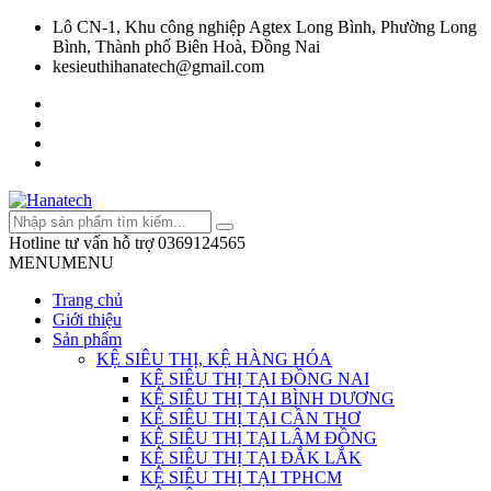
Lô CN-1, Khu công nghiệp Agtex Long Bình, Phường Long
Bình, Thành phố Biên Hoà, Đồng Nai
kesieuthihanatech@gmail.com
Hotline tư vấn hỗ trợ
0369124565
MENU
MENU
Trang chủ
Giới thiệu
Sản phẩm
KỆ SIÊU THỊ, KỆ HÀNG HÓA
KỆ SIÊU THỊ TẠI ĐỒNG NAI
KỆ SIÊU THỊ TẠI BÌNH DƯƠNG
KỆ SIÊU THỊ TẠI CẦN THƠ
KỆ SIÊU THỊ TẠI LÂM ĐỒNG
KỆ SIÊU THỊ TẠI ĐẮK LẮK
KỆ SIÊU THỊ TẠI TPHCM