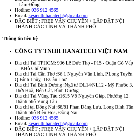
– Lâm Đồng
Hotline:
036 912 4565
Email:
kesieuthihanatech@gmail.com
ĐẶC BIỆT : FREE VẬN CHUYỂN + LẮP ĐẶT NỘI
THÀNH CÁC TỈNH VÀ THÀNH PHỐ
Thông tin liên hệ
CÔNG TY TNHH HANATECH VIỆT NAM
Địa chỉ Tại TPHCM
: 936 Lê Đức Thọ - P15 - Quận Gò Vấp
- TP.Hồ Chí Minh
Địa chỉ Tại Cần Thơ
:Số 1 Nguyễn Văn Linh, P.Long Tuyền,
Q.Bình Thủy, TP.Cần Thơ
Địa chỉ Tại Bình Dương
:Ngã tư DL14/NL12 - Mỹ Phước 3,
Thới Hoà, Bến Cát, Bình Dương
Địa chỉ Tại Vũng Tàu
:1615 Võ Nguyên Giáp, Phường 12,
Thành phố Vũng Tàu
Địa chỉ tại Đồng Nai
:68/81 Phan Đăng Lưu, Long Bình Tân,
Thành phố Biên Hòa, Đồng Nai
Hotline:
036 912 4565
Email:
kesieuthihanatech@gmail.com
ĐẶC BIỆT : FREE VẬN CHUYỂN + LẮP ĐẶT NỘI
THÀNH CÁC TỈNH VÀ THÀNH PHỐ