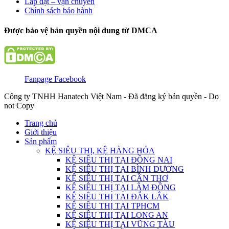
Lắp đặt – vận chuyển
Chính sách bảo hành
Được bảo vệ bản quyền nội dung từ DMCA
Fanpage Facebook
Công ty TNHH Hanatech Việt Nam - Đã đăng ký bản quyền - Do
not Copy
Trang chủ
Giới thiệu
Sản phẩm
KỆ SIÊU THỊ, KỆ HÀNG HÓA
KỆ SIÊU THỊ TẠI ĐỒNG NAI
KỆ SIÊU THỊ TẠI BÌNH DƯƠNG
KỆ SIÊU THỊ TẠI CẦN THƠ
KỆ SIÊU THỊ TẠI LÂM ĐỒNG
KỆ SIÊU THỊ TẠI ĐẮK LẮK
KỆ SIÊU THỊ TẠI TPHCM
KỆ SIÊU THỊ TẠI LONG AN
KỆ SIÊU THỊ TẠI VŨNG TÀU