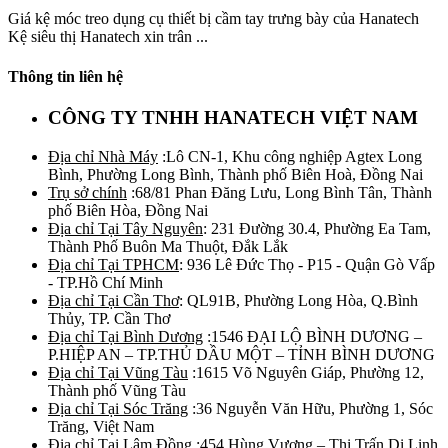
Giá kệ móc treo dụng cụ thiết bị cầm tay trưng bày của Hanatech
Kệ siêu thị Hanatech xin trân ...
Thông tin liên hệ
CÔNG TY TNHH HANATECH VIỆT NAM
Địa chỉ Nhà Máy
:Lô CN-1, Khu công nghiệp Agtex Long
Bình, Phường Long Bình, Thành phố Biên Hoà, Đồng Nai
Trụ sở chính
:68/81 Phan Đăng Lưu, Long Bình Tân, Thành
phố Biên Hòa, Đồng Nai
Địa chỉ Tại Tây Nguyên
: 231 Đường 30.4, Phường Ea Tam,
Thành Phố Buôn Ma Thuột, Đắk Lắk
Địa chỉ Tại TPHCM
: 936 Lê Đức Thọ - P15 - Quận Gò Vấp
- TP.Hồ Chí Minh
Địa chỉ Tại Cần Thơ
: QL91B, Phường Long Hòa, Q.Bình
Thủy, TP. Cần Thơ
Địa chỉ Tại Bình Dương
:1546 ĐẠI LỘ BÌNH DƯƠNG –
P.HIỆP AN – TP.THỦ DẦU MỘT – TỈNH BÌNH DƯƠNG
Địa chỉ Tại Vũng Tàu
:1615 Võ Nguyên Giáp, Phường 12,
Thành phố Vũng Tàu
Địa chỉ Tại Sóc Trăng
:36 Nguyễn Văn Hữu, Phường 1, Sóc
Trăng, Việt Nam
Địa chỉ Tại Lâm Đồng
:454 Hùng Vương – Thị Trấn Di Linh