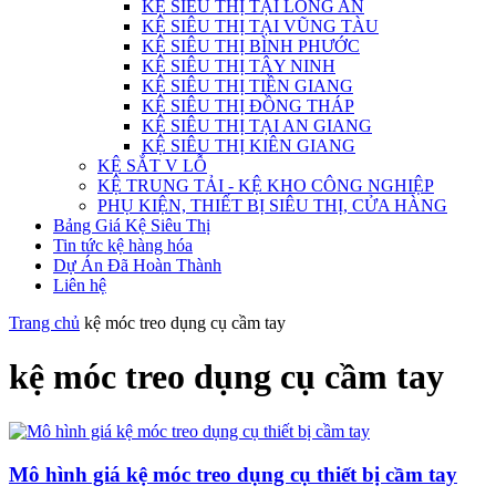
KỆ SIÊU THỊ TẠI LONG AN
KỆ SIÊU THỊ TẠI VŨNG TÀU
KỆ SIÊU THỊ BÌNH PHƯỚC
KỆ SIÊU THỊ TÂY NINH
KỆ SIÊU THỊ TIỀN GIANG
KỆ SIÊU THỊ ĐỒNG THÁP
KỆ SIÊU THỊ TẠI AN GIANG
KỆ SIÊU THỊ KIÊN GIANG
KỆ SẮT V LỖ
KỆ TRUNG TẢI - KỆ KHO CÔNG NGHIỆP
PHỤ KIỆN, THIẾT BỊ SIÊU THỊ, CỬA HÀNG
Bảng Giá Kệ Siêu Thị
Tin tức kệ hàng hóa
Dự Án Đã Hoàn Thành
Liên hệ
Trang chủ
kệ móc treo dụng cụ cầm tay
kệ móc treo dụng cụ cầm tay
Mô hình giá kệ móc treo dụng cụ thiết bị cầm tay