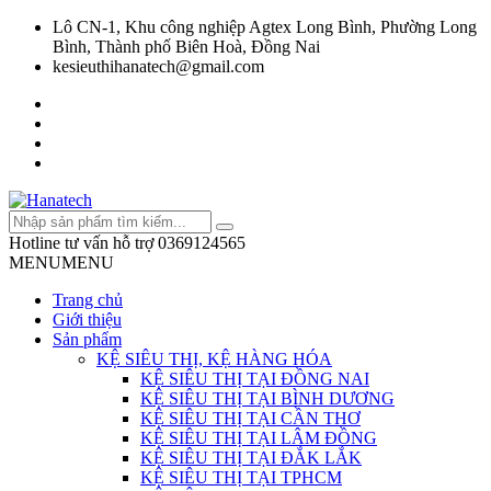
Lô CN-1, Khu công nghiệp Agtex Long Bình, Phường Long
Bình, Thành phố Biên Hoà, Đồng Nai
kesieuthihanatech@gmail.com
Hotline tư vấn hỗ trợ
0369124565
MENU
MENU
Trang chủ
Giới thiệu
Sản phẩm
KỆ SIÊU THỊ, KỆ HÀNG HÓA
KỆ SIÊU THỊ TẠI ĐỒNG NAI
KỆ SIÊU THỊ TẠI BÌNH DƯƠNG
KỆ SIÊU THỊ TẠI CẦN THƠ
KỆ SIÊU THỊ TẠI LÂM ĐỒNG
KỆ SIÊU THỊ TẠI ĐẮK LẮK
KỆ SIÊU THỊ TẠI TPHCM