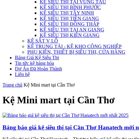
KỆ SIÊU THỊ TẠI VŨNG TÀU
KỆ SIÊU THỊ BÌNH PHƯỚC
KỆ SIÊU THỊ TÂY NINH
KỆ SIÊU THỊ TIỀN GIANG
KỆ SIÊU THỊ ĐỒNG THÁP
KỆ SIÊU THỊ TẠI AN GIANG
KỆ SIÊU THỊ KIÊN GIANG
KỆ SẮT V LỖ
KỆ TRUNG TẢI - KỆ KHO CÔNG NGHIỆP
PHỤ KIỆN, THIẾT BỊ SIÊU THỊ, CỬA HÀNG
Bảng Giá Kệ Siêu Thị
Tin tức kệ hàng hóa
Dự Án Đã Hoàn Thành
Liên hệ
Trang chủ
Kệ Mini mart tại Cần Thơ
Kệ Mini mart tại Cần Thơ
Bảng báo giá kệ siêu thị tại Cần Thơ Hanatech mới 