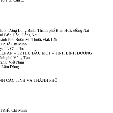
số 1 tại Cần ...
h, Phường Long Bình, Thành phố Biên Hoà, Đồng Nai
hố Biên Hòa, Đồng Nai
Thành Phố Buôn Ma Thuột, Đắk Lắk
 TP.Hồ Chí Minh
y, TP. Cần Thơ
HIỆP AN – TP.THỦ DẦU MỘT – TỈNH BÌNH DƯƠNG
ành phố Vũng Tàu
răng, Việt Nam
 – Lâm Đồng
ÀNH CÁC TỈNH VÀ THÀNH PHỐ
 TP.Hồ Chí Minh