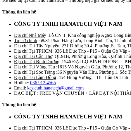
Kệ siêu thị tại Cần Thơ Hanatech – Thương hiệu giá kệ siêu thị uy tín 
Thông tin liên hệ
CÔNG TY TNHH HANATECH VIỆT NAM
Địa chỉ Nhà Máy
:Lô CN-1, Khu công nghiệp Agtex Long Bìn
Trụ sở chính
:68/81 Phan Đăng Lưu, Long Bình Tân, Thành p
Địa chỉ Tại Tây Nguyên
: 231 Đường 30.4, Phường Ea Tam, 
Địa chỉ Tại TPHCM
: 936 Lê Đức Thọ - P15 - Quận Gò Vấp -
Địa chỉ Tại Cần Thơ
: QL91B, Phường Long Hòa, Q.Bình Thủ
Địa chỉ Tại Bình Dương
:1546 ĐẠI LỘ BÌNH DƯƠNG – P.
Địa chỉ Tại Vũng Tàu
:1615 Võ Nguyên Giáp, Phường 12, Th
Địa chỉ Tại Sóc Trăng
:36 Nguyễn Văn Hữu, Phường 1, Sóc T
Địa chỉ Tại Lâm Đồng
:454 Hùng Vương – Thị Trấn Di Linh
Hotline:
036 912 4565
Email:
kesieuthihanatech@gmail.com
ĐẶC BIỆT : FREE VẬN CHUYỂN + LẮP ĐẶT NỘI TH
Thông tin liên hệ
CÔNG TY TNHH HANATECH VIỆT NAM
Địa chỉ Tại TPHCM
: 936 Lê Đức Thọ - P15 - Quận Gò Vấp -