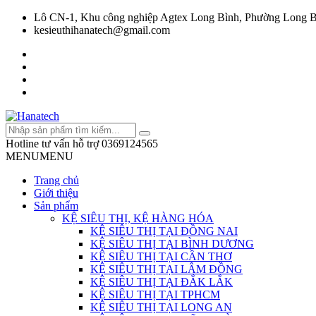
Lô CN-1, Khu công nghiệp Agtex Long Bình, Phường Long B
kesieuthihanatech@gmail.com
Hotline tư vấn hỗ trợ
0369124565
MENU
MENU
Trang chủ
Giới thiệu
Sản phẩm
KỆ SIÊU THỊ, KỆ HÀNG HÓA
KỆ SIÊU THỊ TẠI ĐỒNG NAI
KỆ SIÊU THỊ TẠI BÌNH DƯƠNG
KỆ SIÊU THỊ TẠI CẦN THƠ
KỆ SIÊU THỊ TẠI LÂM ĐỒNG
KỆ SIÊU THỊ TẠI ĐẮK LẮK
KỆ SIÊU THỊ TẠI TPHCM
KỆ SIÊU THỊ TẠI LONG AN