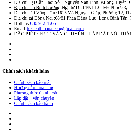
Địa chỉ Tại Cần Thơ
:Số 1 Nguyễn Văn Linh, P.Long Tuyền, 
Địa chỉ Tại Bình Dương
:Ngã tư DL14/NL12 - Mỹ Phước 3, T
Địa chỉ Tại Vũng Tàu
:1615 Võ Nguyên Giáp, Phường 12, Th
Địa chỉ tại Đồng Nai
:68/81 Phan Đăng Lưu, Long Bình Tân, 
Hotline:
036 912 4565
Email:
kesieuthihanatech@gmail.com
ĐẶC BIỆT : FREE VẬN CHUYỂN + LẮP ĐẶT NỘI TH
Chính sách khách hàng
Chính sách bảo mật
Hướng dẫn mua hàng
Phương thức thanh toán
Lắp đặt – vận chuyển
Chính sách bảo hành