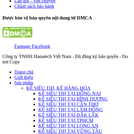
Lắp đặt – vận chuyển
Chính sách bảo hành
Được bảo vệ bản quyền nội dung từ DMCA
Fanpage Facebook
Công ty TNHH Hanatech Việt Nam - Đã đăng ký bản quyền - Do
not Copy
Trang chủ
Giới thiệu
Sản phẩm
KỆ SIÊU THỊ, KỆ HÀNG HÓA
KỆ SIÊU THỊ TẠI ĐỒNG NAI
KỆ SIÊU THỊ TẠI BÌNH DƯƠNG
KỆ SIÊU THỊ TẠI CẦN THƠ
KỆ SIÊU THỊ TẠI LÂM ĐỒNG
KỆ SIÊU THỊ TẠI ĐẮK LẮK
KỆ SIÊU THỊ TẠI TPHCM
KỆ SIÊU THỊ TẠI LONG AN
KỆ SIÊU THỊ TẠI VŨNG TÀU