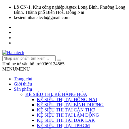
Lô CN-1, Khu công nghiệp Agtex Long Bình, Phường Long
Bình, Thành phố Biên Hoà, Đồng Nai
kesieuthihanatech@gmail.com
Hotline tư vấn hỗ trợ
0369124565
MENU
MENU
Trang chủ
Giới thiệu
Sản phẩm
KỆ SIÊU THỊ, KỆ HÀNG HÓA
KỆ SIÊU THỊ TẠI ĐỒNG NAI
KỆ SIÊU THỊ TẠI BÌNH DƯƠNG
KỆ SIÊU THỊ TẠI CẦN THƠ
KỆ SIÊU THỊ TẠI LÂM ĐỒNG
KỆ SIÊU THỊ TẠI ĐẮK LẮK
KỆ SIÊU THỊ TẠI TPHCM