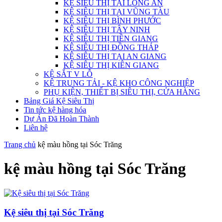
KỆ SIÊU THỊ TẠI LONG AN
KỆ SIÊU THỊ TẠI VŨNG TÀU
KỆ SIÊU THỊ BÌNH PHƯỚC
KỆ SIÊU THỊ TÂY NINH
KỆ SIÊU THỊ TIỀN GIANG
KỆ SIÊU THỊ ĐỒNG THÁP
KỆ SIÊU THỊ TẠI AN GIANG
KỆ SIÊU THỊ KIÊN GIANG
KỆ SẮT V LỖ
KỆ TRUNG TẢI - KỆ KHO CÔNG NGHIỆP
PHỤ KIỆN, THIẾT BỊ SIÊU THỊ, CỬA HÀNG
Bảng Giá Kệ Siêu Thị
Tin tức kệ hàng hóa
Dự Án Đã Hoàn Thành
Liên hệ
Trang chủ
kệ màu hồng tại Sóc Trăng
kệ màu hồng tại Sóc Trăng
Kệ siêu thị tại Sóc Trăng