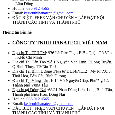
– Lâm Đồng
Hotline:
036 912 4565
Email:
kesieuthihanatech@gmail.com
ĐẶC BIỆT : FREE VẬN CHUYỂN + LẮP ĐẶT NỘI
THÀNH CÁC TỈNH VÀ THÀNH PHỐ
Thông tin liên hệ
CÔNG TY TNHH HANATECH VIỆT NAM
Địa chỉ Tại TPHCM
: 936 Lê Đức Thọ - P15 - Quận Gò Vấp
- TP.Hồ Chí Minh
Địa chỉ Tại Cần Thơ
:Số 1 Nguyễn Văn Linh, P.Long Tuyền,
Q.Bình Thủy, TP.Cần Thơ
Địa chỉ Tại Bình Dương
:Ngã tư DL14/NL12 - Mỹ Phước 3,
Thới Hoà, Bến Cát, Bình Dương
Địa chỉ Tại Vũng Tàu
:1615 Võ Nguyên Giáp, Phường 12,
Thành phố Vũng Tàu
Địa chỉ tại Đồng Nai
:68/81 Phan Đăng Lưu, Long Bình Tân,
Thành phố Biên Hòa, Đồng Nai
Hotline:
036 912 4565
Email:
kesieuthihanatech@gmail.com
ĐẶC BIỆT : FREE VẬN CHUYỂN + LẮP ĐẶT NỘI
THÀNH CÁC TỈNH VÀ THÀNH PHỐ