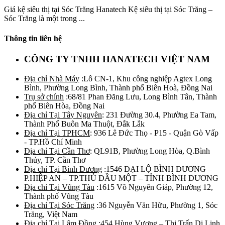
Giá kệ siêu thị tại Sóc Trăng Hanatech Kệ siêu thị tại Sóc Trăng –
Sóc Trăng là một trong ...
Thông tin liên hệ
CÔNG TY TNHH HANATECH VIỆT NAM
Địa chỉ Nhà Máy
:Lô CN-1, Khu công nghiệp Agtex Long
Bình, Phường Long Bình, Thành phố Biên Hoà, Đồng Nai
Trụ sở chính
:68/81 Phan Đăng Lưu, Long Bình Tân, Thành
phố Biên Hòa, Đồng Nai
Địa chỉ Tại Tây Nguyên
: 231 Đường 30.4, Phường Ea Tam,
Thành Phố Buôn Ma Thuột, Đắk Lắk
Địa chỉ Tại TPHCM
: 936 Lê Đức Thọ - P15 - Quận Gò Vấp
- TP.Hồ Chí Minh
Địa chỉ Tại Cần Thơ
: QL91B, Phường Long Hòa, Q.Bình
Thủy, TP. Cần Thơ
Địa chỉ Tại Bình Dương
:1546 ĐẠI LỘ BÌNH DƯƠNG –
P.HIỆP AN – TP.THỦ DẦU MỘT – TỈNH BÌNH DƯƠNG
Địa chỉ Tại Vũng Tàu
:1615 Võ Nguyên Giáp, Phường 12,
Thành phố Vũng Tàu
Địa chỉ Tại Sóc Trăng
:36 Nguyễn Văn Hữu, Phường 1, Sóc
Trăng, Việt Nam
Địa chỉ Tại Lâm Đồng
:454 Hùng Vương – Thị Trấn Di Linh