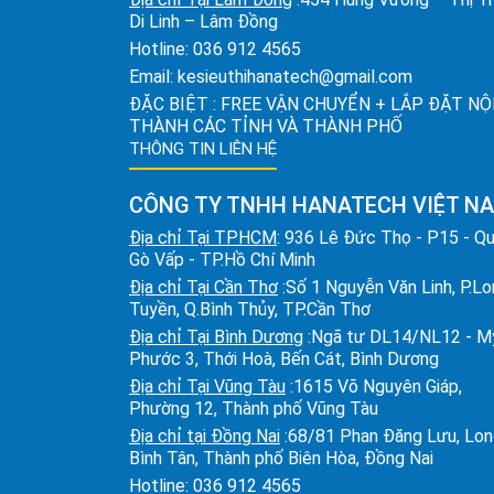
Di Linh – Lâm Đồng
Hotline:
036 912 4565
Email:
kesieuthihanatech@gmail.com
ĐẶC BIỆT : FREE VẬN CHUYỂN + LẮP ĐẶT NỘ
THÀNH CÁC TỈNH VÀ THÀNH PHỐ
THÔNG TIN LIÊN HỆ
CÔNG TY TNHH HANATECH VIỆT N
Địa chỉ Tại TPHCM
: 936 Lê Đức Thọ - P15 - Q
Gò Vấp - TP.Hồ Chí Minh
Địa chỉ Tại Cần Thơ
:Số 1 Nguyễn Văn Linh, P.L
Tuyền, Q.Bình Thủy, TP.Cần Thơ
Địa chỉ Tại Bình Dương
:Ngã tư DL14/NL12 - M
Phước 3, Thới Hoà, Bến Cát, Bình Dương
Địa chỉ Tại Vũng Tàu
:1615 Võ Nguyên Giáp,
Phường 12, Thành phố Vũng Tàu
Địa chỉ tại Đồng Nai
:68/81 Phan Đăng Lưu, Lo
Bình Tân, Thành phố Biên Hòa, Đồng Nai
Hotline:
036 912 4565