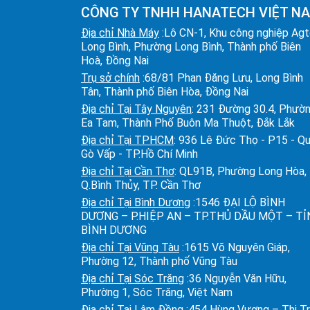
CÔNG TY TNHH HANATECH VIỆT N
Địa chỉ Nhà Máy
:Lô CN-1, Khu công nghiệp Ag
Long Bình, Phường Long Bình, Thành phố Biên
Hoà, Đồng Nai
Trụ sở chính
:68/81 Phan Đăng Lưu, Long Bình
Tân, Thành phố Biên Hòa, Đồng Nai
Địa chỉ Tại Tây Nguyên
: 231 Đường 30.4, Phườ
Ea Tam, Thành Phố Buôn Ma Thuột, Đắk Lắk
Địa chỉ Tại TPHCM
: 936 Lê Đức Thọ - P15 - Q
Gò Vấp - TP.Hồ Chí Minh
Địa chỉ Tại Cần Thơ
: QL91B, Phường Long Hòa,
Q.Bình Thủy, TP. Cần Thơ
Địa chỉ Tại Bình Dương
:1546 ĐẠI LỘ BÌNH
DƯƠNG – P.HIỆP AN – TP.THỦ DẦU MỘT – T
BÌNH DƯƠNG
Địa chỉ Tại Vũng Tàu
:1615 Võ Nguyên Giáp,
Phường 12, Thành phố Vũng Tàu
Địa chỉ Tại Sóc Trăng
:36 Nguyễn Văn Hữu,
Phường 1, Sóc Trăng, Việt Nam
Địa chỉ Tại Lâm Đồng
:454 Hùng Vương – Thị T