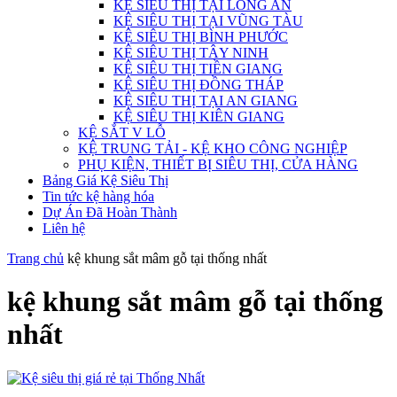
KỆ SIÊU THỊ TẠI LONG AN
KỆ SIÊU THỊ TẠI VŨNG TÀU
KỆ SIÊU THỊ BÌNH PHƯỚC
KỆ SIÊU THỊ TÂY NINH
KỆ SIÊU THỊ TIỀN GIANG
KỆ SIÊU THỊ ĐỒNG THÁP
KỆ SIÊU THỊ TẠI AN GIANG
KỆ SIÊU THỊ KIÊN GIANG
KỆ SẮT V LỖ
KỆ TRUNG TẢI - KỆ KHO CÔNG NGHIỆP
PHỤ KIỆN, THIẾT BỊ SIÊU THỊ, CỬA HÀNG
Bảng Giá Kệ Siêu Thị
Tin tức kệ hàng hóa
Dự Án Đã Hoàn Thành
Liên hệ
Trang chủ
kệ khung sắt mâm gỗ tại thống nhất
kệ khung sắt mâm gỗ tại thống
nhất