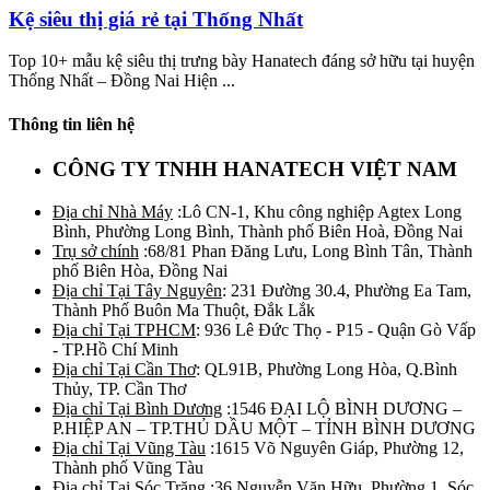
Kệ siêu thị giá rẻ tại Thống Nhất
Top 10+ mẫu kệ siêu thị trưng bày Hanatech đáng sở hữu tại huyện
Thống Nhất – Đồng Nai Hiện ...
Thông tin liên hệ
CÔNG TY TNHH HANATECH VIỆT NAM
Địa chỉ Nhà Máy
:Lô CN-1, Khu công nghiệp Agtex Long
Bình, Phường Long Bình, Thành phố Biên Hoà, Đồng Nai
Trụ sở chính
:68/81 Phan Đăng Lưu, Long Bình Tân, Thành
phố Biên Hòa, Đồng Nai
Địa chỉ Tại Tây Nguyên
: 231 Đường 30.4, Phường Ea Tam,
Thành Phố Buôn Ma Thuột, Đắk Lắk
Địa chỉ Tại TPHCM
: 936 Lê Đức Thọ - P15 - Quận Gò Vấp
- TP.Hồ Chí Minh
Địa chỉ Tại Cần Thơ
: QL91B, Phường Long Hòa, Q.Bình
Thủy, TP. Cần Thơ
Địa chỉ Tại Bình Dương
:1546 ĐẠI LỘ BÌNH DƯƠNG –
P.HIỆP AN – TP.THỦ DẦU MỘT – TỈNH BÌNH DƯƠNG
Địa chỉ Tại Vũng Tàu
:1615 Võ Nguyên Giáp, Phường 12,
Thành phố Vũng Tàu
Địa chỉ Tại Sóc Trăng
:36 Nguyễn Văn Hữu, Phường 1, Sóc