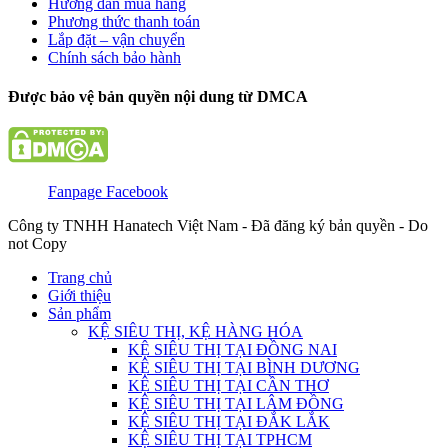
Hướng dẫn mua hàng
Phương thức thanh toán
Lắp đặt – vận chuyển
Chính sách bảo hành
Được bảo vệ bản quyền nội dung từ DMCA
Fanpage Facebook
Công ty TNHH Hanatech Việt Nam - Đã đăng ký bản quyền - Do
not Copy
Trang chủ
Giới thiệu
Sản phẩm
KỆ SIÊU THỊ, KỆ HÀNG HÓA
KỆ SIÊU THỊ TẠI ĐỒNG NAI
KỆ SIÊU THỊ TẠI BÌNH DƯƠNG
KỆ SIÊU THỊ TẠI CẦN THƠ
KỆ SIÊU THỊ TẠI LÂM ĐỒNG
KỆ SIÊU THỊ TẠI ĐẮK LẮK
KỆ SIÊU THỊ TẠI TPHCM