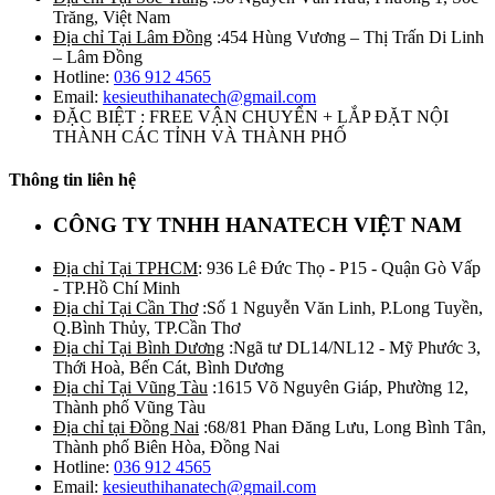
Trăng, Việt Nam
Địa chỉ Tại Lâm Đồng
:454 Hùng Vương – Thị Trấn Di Linh
– Lâm Đồng
Hotline:
036 912 4565
Email:
kesieuthihanatech@gmail.com
ĐẶC BIỆT : FREE VẬN CHUYỂN + LẮP ĐẶT NỘI
THÀNH CÁC TỈNH VÀ THÀNH PHỐ
Thông tin liên hệ
CÔNG TY TNHH HANATECH VIỆT NAM
Địa chỉ Tại TPHCM
: 936 Lê Đức Thọ - P15 - Quận Gò Vấp
- TP.Hồ Chí Minh
Địa chỉ Tại Cần Thơ
:Số 1 Nguyễn Văn Linh, P.Long Tuyền,
Q.Bình Thủy, TP.Cần Thơ
Địa chỉ Tại Bình Dương
:Ngã tư DL14/NL12 - Mỹ Phước 3,
Thới Hoà, Bến Cát, Bình Dương
Địa chỉ Tại Vũng Tàu
:1615 Võ Nguyên Giáp, Phường 12,
Thành phố Vũng Tàu
Địa chỉ tại Đồng Nai
:68/81 Phan Đăng Lưu, Long Bình Tân,
Thành phố Biên Hòa, Đồng Nai
Hotline:
036 912 4565
Email:
kesieuthihanatech@gmail.com