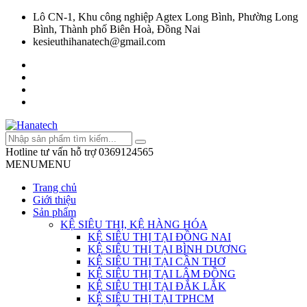
Lô CN-1, Khu công nghiệp Agtex Long Bình, Phường Long
Bình, Thành phố Biên Hoà, Đồng Nai
kesieuthihanatech@gmail.com
Hotline tư vấn hỗ trợ
0369124565
MENU
MENU
Trang chủ
Giới thiệu
Sản phẩm
KỆ SIÊU THỊ, KỆ HÀNG HÓA
KỆ SIÊU THỊ TẠI ĐỒNG NAI
KỆ SIÊU THỊ TẠI BÌNH DƯƠNG
KỆ SIÊU THỊ TẠI CẦN THƠ
KỆ SIÊU THỊ TẠI LÂM ĐỒNG
KỆ SIÊU THỊ TẠI ĐẮK LẮK
KỆ SIÊU THỊ TẠI TPHCM