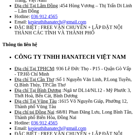
Trăng, Việt Nam
Địa chỉ Tại Lâm Đồng
:454 Hùng Vương – Thị Trấn Di Linh
– Lâm Đồng
Hotline:
036 912 4565
Email:
kesieuthihanatech@gmail.com
ĐẶC BIỆT : FREE VẬN CHUYỂN + LẮP ĐẶT NỘI
THÀNH CÁC TỈNH VÀ THÀNH PHỐ
Thông tin liên hệ
CÔNG TY TNHH HANATECH VIỆT NAM
Địa chỉ Tại TPHCM
: 936 Lê Đức Thọ - P15 - Quận Gò Vấp
- TP.Hồ Chí Minh
Địa chỉ Tại Cần Thơ
:Số 1 Nguyễn Văn Linh, P.Long Tuyền,
Q.Bình Thủy, TP.Cần Thơ
Địa chỉ Tại Bình Dương
:Ngã tư DL14/NL12 - Mỹ Phước 3,
Thới Hoà, Bến Cát, Bình Dương
Địa chỉ Tại Vũng Tàu
:1615 Võ Nguyên Giáp, Phường 12,
Thành phố Vũng Tàu
Địa chỉ tại Đồng Nai
:68/81 Phan Đăng Lưu, Long Bình Tân,
Thành phố Biên Hòa, Đồng Nai
Hotline:
036 912 4565
Email:
kesieuthihanatech@gmail.com
ĐẶC BIỆT : FREE VẬN CHUYỂN + LẮP ĐẶT NỘI