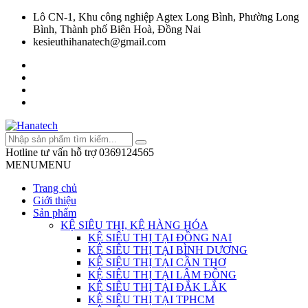
Lô CN-1, Khu công nghiệp Agtex Long Bình, Phường Long
Bình, Thành phố Biên Hoà, Đồng Nai
kesieuthihanatech@gmail.com
Hotline tư vấn hỗ trợ
0369124565
MENU
MENU
Trang chủ
Giới thiệu
Sản phẩm
KỆ SIÊU THỊ, KỆ HÀNG HÓA
KỆ SIÊU THỊ TẠI ĐỒNG NAI
KỆ SIÊU THỊ TẠI BÌNH DƯƠNG
KỆ SIÊU THỊ TẠI CẦN THƠ
KỆ SIÊU THỊ TẠI LÂM ĐỒNG
KỆ SIÊU THỊ TẠI ĐẮK LẮK
KỆ SIÊU THỊ TẠI TPHCM