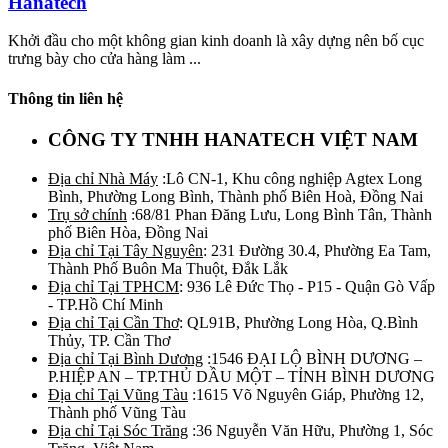
Hanatech
Khởi đầu cho một không gian kinh doanh là xây dựng nên bố cục
trưng bày cho cửa hàng làm ...
Thông tin liên hệ
CÔNG TY TNHH HANATECH VIỆT NAM
Địa chỉ Nhà Máy
:Lô CN-1, Khu công nghiệp Agtex Long
Bình, Phường Long Bình, Thành phố Biên Hoà, Đồng Nai
Trụ sở chính
:68/81 Phan Đăng Lưu, Long Bình Tân, Thành
phố Biên Hòa, Đồng Nai
Địa chỉ Tại Tây Nguyên
: 231 Đường 30.4, Phường Ea Tam,
Thành Phố Buôn Ma Thuột, Đắk Lắk
Địa chỉ Tại TPHCM
: 936 Lê Đức Thọ - P15 - Quận Gò Vấp
- TP.Hồ Chí Minh
Địa chỉ Tại Cần Thơ
: QL91B, Phường Long Hòa, Q.Bình
Thủy, TP. Cần Thơ
Địa chỉ Tại Bình Dương
:1546 ĐẠI LỘ BÌNH DƯƠNG –
P.HIỆP AN – TP.THỦ DẦU MỘT – TỈNH BÌNH DƯƠNG
Địa chỉ Tại Vũng Tàu
:1615 Võ Nguyên Giáp, Phường 12,
Thành phố Vũng Tàu
Địa chỉ Tại Sóc Trăng
:36 Nguyễn Văn Hữu, Phường 1, Sóc