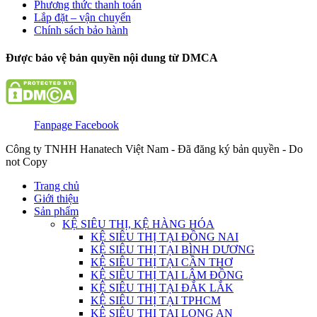
Phương thức thanh toán
Lắp đặt – vận chuyển
Chính sách bảo hành
Được bảo vệ bản quyền nội dung từ DMCA
Fanpage Facebook
Công ty TNHH Hanatech Việt Nam - Đã đăng ký bản quyền - Do
not Copy
Trang chủ
Giới thiệu
Sản phẩm
KỆ SIÊU THỊ, KỆ HÀNG HÓA
KỆ SIÊU THỊ TẠI ĐỒNG NAI
KỆ SIÊU THỊ TẠI BÌNH DƯƠNG
KỆ SIÊU THỊ TẠI CẦN THƠ
KỆ SIÊU THỊ TẠI LÂM ĐỒNG
KỆ SIÊU THỊ TẠI ĐẮK LẮK
KỆ SIÊU THỊ TẠI TPHCM
KỆ SIÊU THỊ TẠI LONG AN