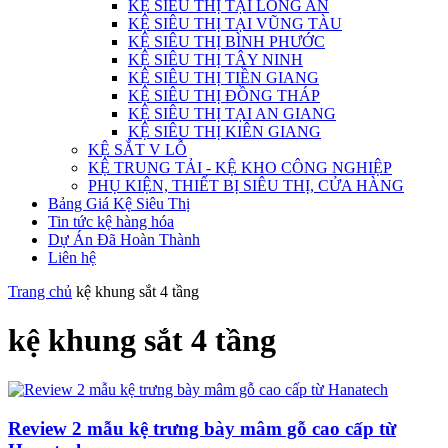
KỆ SIÊU THỊ TẠI LONG AN
KỆ SIÊU THỊ TẠI VŨNG TÀU
KỆ SIÊU THỊ BÌNH PHƯỚC
KỆ SIÊU THỊ TÂY NINH
KỆ SIÊU THỊ TIỀN GIANG
KỆ SIÊU THỊ ĐỒNG THÁP
KỆ SIÊU THỊ TẠI AN GIANG
KỆ SIÊU THỊ KIÊN GIANG
KỆ SẮT V LỖ
KỆ TRUNG TẢI - KỆ KHO CÔNG NGHIỆP
PHỤ KIỆN, THIẾT BỊ SIÊU THỊ, CỬA HÀNG
Bảng Giá Kệ Siêu Thị
Tin tức kệ hàng hóa
Dự Án Đã Hoàn Thành
Liên hệ
Trang chủ
kệ khung sắt 4 tầng
kệ khung sắt 4 tầng
Review 2 mẫu kệ trưng bày mâm gỗ cao cấp từ