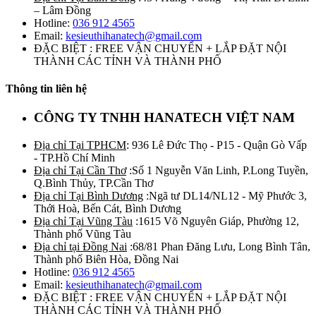
– Lâm Đồng
Hotline:
036 912 4565
Email:
kesieuthihanatech@gmail.com
ĐẶC BIỆT : FREE VẬN CHUYỂN + LẮP ĐẶT NỘI
THÀNH CÁC TỈNH VÀ THÀNH PHỐ
Thông tin liên hệ
CÔNG TY TNHH HANATECH VIỆT NAM
Địa chỉ Tại TPHCM
: 936 Lê Đức Thọ - P15 - Quận Gò Vấp
- TP.Hồ Chí Minh
Địa chỉ Tại Cần Thơ
:Số 1 Nguyễn Văn Linh, P.Long Tuyền,
Q.Bình Thủy, TP.Cần Thơ
Địa chỉ Tại Bình Dương
:Ngã tư DL14/NL12 - Mỹ Phước 3,
Thới Hoà, Bến Cát, Bình Dương
Địa chỉ Tại Vũng Tàu
:1615 Võ Nguyên Giáp, Phường 12,
Thành phố Vũng Tàu
Địa chỉ tại Đồng Nai
:68/81 Phan Đăng Lưu, Long Bình Tân,
Thành phố Biên Hòa, Đồng Nai
Hotline:
036 912 4565
Email:
kesieuthihanatech@gmail.com
ĐẶC BIỆT : FREE VẬN CHUYỂN + LẮP ĐẶT NỘI
THÀNH CÁC TỈNH VÀ THÀNH PHỐ