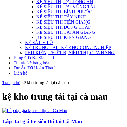
KỆ SIÊU THỊ TẠI LONG AN
KỆ SIÊU THỊ TẠI VŨNG TÀU
KỆ SIÊU THỊ BÌNH PHƯỚC
KỆ SIÊU THỊ TÂY NINH
KỆ SIÊU THỊ TIỀN GIANG
KỆ SIÊU THỊ ĐỒNG THÁP
KỆ SIÊU THỊ TẠI AN GIANG
KỆ SIÊU THỊ KIÊN GIANG
KỆ SẮT V LỖ
KỆ TRUNG TẢI - KỆ KHO CÔNG NGHIỆP
PHỤ KIỆN, THIẾT BỊ SIÊU THỊ, CỬA HÀNG
Bảng Giá Kệ Siêu Thị
Tin tức kệ hàng hóa
Dự Án Đã Hoàn Thành
Liên hệ
Trang chủ
kệ kho trung tải tại cà mau
kệ kho trung tải tại cà mau
Lắp đặt giá kệ siêu thị tại Cà Mau