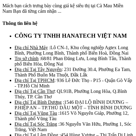
Mách bạn cách trưng bày cùng giá kệ siêu thị tại Cà Mau Miền
Nam Bạn đã từng cảm nhận ...
Thông tin liên hệ
CÔNG TY TNHH HANATECH VIỆT NAM
Địa chỉ Nhà Máy
:Lô CN-1, Khu công nghiệp Agtex Long
Bình, Phường Long Bình, Thành phố Biên Hoà, Đồng Nai
Trụ sở chính
:68/81 Phan Đăng Lưu, Long Bình Tân, Thành
phố Biên Hòa, Đồng Nai
Địa chỉ Tại Tây Nguyên
: 231 Đường 30.4, Phường Ea Tam,
Thành Phố Buôn Ma Thuột, Đắk Lắk
Địa chỉ Tại TPHCM
: 936 Lê Đức Thọ - P15 - Quận Gò Vấp
- TP.Hồ Chí Minh
Địa chỉ Tại Cần Thơ
: QL91B, Phường Long Hòa, Q.Bình
Thủy, TP. Cần Thơ
Địa chỉ Tại Bình Dương
:1546 ĐẠI LỘ BÌNH DƯƠNG –
P.HIỆP AN – TP.THỦ DẦU MỘT – TỈNH BÌNH DƯƠNG
Địa chỉ Tại Vũng Tàu
:1615 Võ Nguyên Giáp, Phường 12,
Thành phố Vũng Tàu
Địa chỉ Tại Sóc Trăng
:36 Nguyễn Văn Hữu, Phường 1, Sóc
Trăng, Việt Nam
Địa chỉ Tại Lâm Đồng
:454 Hùng Vương – Thị Trấn Di Linh