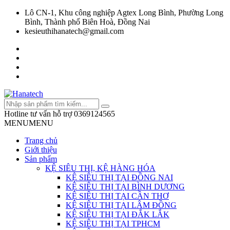
Lô CN-1, Khu công nghiệp Agtex Long Bình, Phường Long
Bình, Thành phố Biên Hoà, Đồng Nai
kesieuthihanatech@gmail.com
Hotline tư vấn hỗ trợ
0369124565
MENU
MENU
Trang chủ
Giới thiệu
Sản phẩm
KỆ SIÊU THỊ, KỆ HÀNG HÓA
KỆ SIÊU THỊ TẠI ĐỒNG NAI
KỆ SIÊU THỊ TẠI BÌNH DƯƠNG
KỆ SIÊU THỊ TẠI CẦN THƠ
KỆ SIÊU THỊ TẠI LÂM ĐỒNG
KỆ SIÊU THỊ TẠI ĐẮK LẮK
KỆ SIÊU THỊ TẠI TPHCM