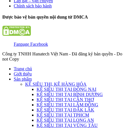
Lắp đặt – vận chuyển
Chính sách bảo hành
Được bảo vệ bản quyền nội dung từ DMCA
Fanpage Facebook
Công ty TNHH Hanatech Việt Nam - Đã đăng ký bản quyền - Do
not Copy
Trang chủ
Giới thiệu
Sản phẩm
KỆ SIÊU THỊ, KỆ HÀNG HÓA
KỆ SIÊU THỊ TẠI ĐỒNG NAI
KỆ SIÊU THỊ TẠI BÌNH DƯƠNG
KỆ SIÊU THỊ TẠI CẦN THƠ
KỆ SIÊU THỊ TẠI LÂM ĐỒNG
KỆ SIÊU THỊ TẠI ĐẮK LẮK
KỆ SIÊU THỊ TẠI TPHCM
KỆ SIÊU THỊ TẠI LONG AN
KỆ SIÊU THỊ TẠI VŨNG TÀU