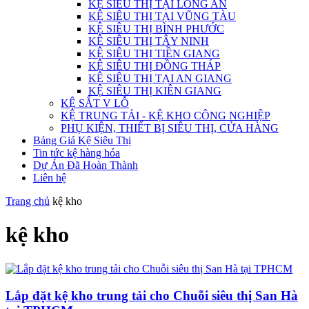
KỆ SIÊU THỊ TẠI LONG AN
KỆ SIÊU THỊ TẠI VŨNG TÀU
KỆ SIÊU THỊ BÌNH PHƯỚC
KỆ SIÊU THỊ TÂY NINH
KỆ SIÊU THỊ TIỀN GIANG
KỆ SIÊU THỊ ĐỒNG THÁP
KỆ SIÊU THỊ TẠI AN GIANG
KỆ SIÊU THỊ KIÊN GIANG
KỆ SẮT V LỖ
KỆ TRUNG TẢI - KỆ KHO CÔNG NGHIỆP
PHỤ KIỆN, THIẾT BỊ SIÊU THỊ, CỬA HÀNG
Bảng Giá Kệ Siêu Thị
Tin tức kệ hàng hóa
Dự Án Đã Hoàn Thành
Liên hệ
Trang chủ
kệ kho
kệ kho
Lắp đặt kệ kho trung tải cho Chuỗi siêu thị San Hà