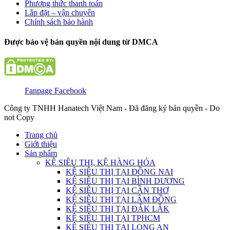
Phương thức thanh toán
Lắp đặt – vận chuyển
Chính sách bảo hành
Được bảo vệ bản quyền nội dung từ DMCA
Fanpage Facebook
Công ty TNHH Hanatech Việt Nam - Đã đăng ký bản quyền - Do
not Copy
Trang chủ
Giới thiệu
Sản phẩm
KỆ SIÊU THỊ, KỆ HÀNG HÓA
KỆ SIÊU THỊ TẠI ĐỒNG NAI
KỆ SIÊU THỊ TẠI BÌNH DƯƠNG
KỆ SIÊU THỊ TẠI CẦN THƠ
KỆ SIÊU THỊ TẠI LÂM ĐỒNG
KỆ SIÊU THỊ TẠI ĐẮK LẮK
KỆ SIÊU THỊ TẠI TPHCM
KỆ SIÊU THỊ TẠI LONG AN