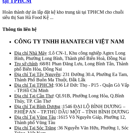
tại TPHCM
Hoàn thành dự án lắp đặt kệ kho trung tải tại TPHCM cho chuỗi
siêu thị San Hà Food Kệ ...
Thông tin liên hệ
CÔNG TY TNHH HANATECH VIỆT NAM
Địa chỉ Nhà Máy
:Lô CN-1, Khu công nghiệp Agtex Long
Bình, Phường Long Bình, Thành phố Biên Hoà, Đồng Nai
Trụ sở chính
:68/81 Phan Đăng Lưu, Long Bình Tân, Thành
phố Biên Hòa, Đồng Nai
Địa chỉ Tại Tây Nguyên
: 231 Đường 30.4, Phường Ea Tam,
Thành Phố Buôn Ma Thuột, Đắk Lắk
Địa chỉ Tại TPHCM
: 936 Lê Đức Thọ - P15 - Quận Gò Vấp
- TP.Hồ Chí Minh
Địa chỉ Tại Cần Thơ
: QL91B, Phường Long Hòa, Q.Bình
Thủy, TP. Cần Thơ
Địa chỉ Tại Bình Dương
:1546 ĐẠI LỘ BÌNH DƯƠNG –
P.HIỆP AN – TP.THỦ DẦU MỘT – TỈNH BÌNH DƯƠNG
Địa chỉ Tại Vũng Tàu
:1615 Võ Nguyên Giáp, Phường 12,
Thành phố Vũng Tàu
Địa chỉ Tại Sóc Trăng
:36 Nguyễn Văn Hữu, Phường 1, Sóc