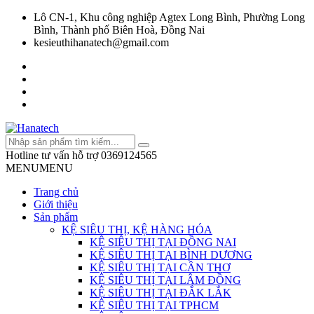
Lô CN-1, Khu công nghiệp Agtex Long Bình, Phường Long
Bình, Thành phố Biên Hoà, Đồng Nai
kesieuthihanatech@gmail.com
Hotline tư vấn hỗ trợ
0369124565
MENU
MENU
Trang chủ
Giới thiệu
Sản phẩm
KỆ SIÊU THỊ, KỆ HÀNG HÓA
KỆ SIÊU THỊ TẠI ĐỒNG NAI
KỆ SIÊU THỊ TẠI BÌNH DƯƠNG
KỆ SIÊU THỊ TẠI CẦN THƠ
KỆ SIÊU THỊ TẠI LÂM ĐỒNG
KỆ SIÊU THỊ TẠI ĐẮK LẮK
KỆ SIÊU THỊ TẠI TPHCM