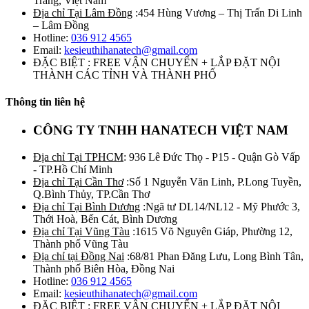
Trăng, Việt Nam
Địa chỉ Tại Lâm Đồng
:454 Hùng Vương – Thị Trấn Di Linh
– Lâm Đồng
Hotline:
036 912 4565
Email:
kesieuthihanatech@gmail.com
ĐẶC BIỆT : FREE VẬN CHUYỂN + LẮP ĐẶT NỘI
THÀNH CÁC TỈNH VÀ THÀNH PHỐ
Thông tin liên hệ
CÔNG TY TNHH HANATECH VIỆT NAM
Địa chỉ Tại TPHCM
: 936 Lê Đức Thọ - P15 - Quận Gò Vấp
- TP.Hồ Chí Minh
Địa chỉ Tại Cần Thơ
:Số 1 Nguyễn Văn Linh, P.Long Tuyền,
Q.Bình Thủy, TP.Cần Thơ
Địa chỉ Tại Bình Dương
:Ngã tư DL14/NL12 - Mỹ Phước 3,
Thới Hoà, Bến Cát, Bình Dương
Địa chỉ Tại Vũng Tàu
:1615 Võ Nguyên Giáp, Phường 12,
Thành phố Vũng Tàu
Địa chỉ tại Đồng Nai
:68/81 Phan Đăng Lưu, Long Bình Tân,
Thành phố Biên Hòa, Đồng Nai
Hotline:
036 912 4565
Email:
kesieuthihanatech@gmail.com
ĐẶC BIỆT : FREE VẬN CHUYỂN + LẮP ĐẶT NỘI