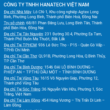
CÔNG TY TNHH HANATECH VIỆT NAM
Địa chỉ Nhà Máy
:Lô CN-1, Khu công nghiệp Agtex Long
Bình, Phường Long Bình, Thành phố Biên Hoà, Đồng Nai
Trụ sở chính
:68/81 Phan Đăng Lưu, Long Bình Tân, Thành
phố Biên Hòa, Đồng Nai
Địa chỉ Tại Tây Nguyên
: 231 Đường 30.4, Phường Ea Tam,
Thành Phố Buôn Ma Thuột, Đắk Lắk
Địa chỉ Tại TPHCM
: 936 Lê Đức Thọ - P15 - Quận Gò Vấp -
TP.Hồ Chí Minh
Địa chỉ Tại Cần Thơ
: QL91B, Phường Long Hòa, Q.Bình Thủy,
TP. Cần Thơ
Địa chỉ Tại Bình Dương
:1546 ĐẠI LỘ BÌNH DƯƠNG –
P.HIỆP AN – TP.THỦ DẦU MỘT – TỈNH BÌNH DƯƠNG
Địa chỉ Tại Vũng Tàu
:1615 Võ Nguyên Giáp, Phường 12,
Thành phố Vũng Tàu
Địa chỉ Tại Sóc Trăng
:36 Nguyễn Văn Hữu, Phường 1, Sóc
Trăng, Việt Nam
Địa chỉ Tại Lâm Đồng
:454 Hùng Vương – Thị Trấn Di Linh –
Lâm Đồng