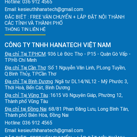
Hotline:
036 912 4565
Email:
kesieuthihanatech@gmail.com
ĐẶC BIỆT : FREE VẬN CHUYỂN + LẮP ĐẶT NỘI THÀNH
CÁC TỈNH VÀ THÀNH PHỐ
THÔNG TIN LIÊN HỆ
CÔNG TY TNHH HANATECH VIỆT NAM
Địa chỉ Tại TPHCM
: 936 Lê Đức Thọ - P15 - Quận Gò Vấp -
TP.Hồ Chí Minh
Địa chỉ Tại Cần Thơ
:Số 1 Nguyễn Văn Linh, P.Long Tuyền,
Q.Bình Thủy, TP.Cần Thơ
Địa chỉ Tại Bình Dương
:Ngã tư DL14/NL12 - Mỹ Phước 3,
Thới Hoà, Bến Cát, Bình Dương
Địa chỉ Tại Vũng Tàu
:1615 Võ Nguyên Giáp, Phường 12,
Thành phố Vũng Tàu
Địa chỉ tại Đồng Nai
:68/81 Phan Đăng Lưu, Long Bình Tân,
Thành phố Biên Hòa, Đồng Nai
Hotline:
036 912 4565
Email:
kesieuthihanatech@gmail.com