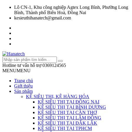
Lô CN-1, Khu công nghiệp Agtex Long Bình, Phường Long
Bình, Thành phố Biên Hoà, Đồng Nai
kesieuthihanatech@gmail.com
Hotline tư vấn hỗ trợ
0369124565
MENU
MENU
Trang chủ
Giới thiệu
Sản phẩm
KỆ SIÊU THỊ, KỆ HÀNG HÓA
KỆ SIÊU THỊ TẠI ĐỒNG NAI
KỆ SIÊU THỊ TẠI BÌNH DƯƠNG
KỆ SIÊU THỊ TẠI CẦN THƠ
KỆ SIÊU THỊ TẠI LÂM ĐỒNG
KỆ SIÊU THỊ TẠI ĐẮK LẮK
KỆ SIÊU THỊ TẠI TPHCM