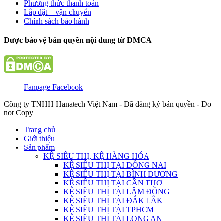
Phương thức thanh toán
Lắp đặt – vận chuyển
Chính sách bảo hành
Được bảo vệ bản quyền nội dung từ DMCA
Fanpage Facebook
Công ty TNHH Hanatech Việt Nam - Đã đăng ký bản quyền - Do
not Copy
Trang chủ
Giới thiệu
Sản phẩm
KỆ SIÊU THỊ, KỆ HÀNG HÓA
KỆ SIÊU THỊ TẠI ĐỒNG NAI
KỆ SIÊU THỊ TẠI BÌNH DƯƠNG
KỆ SIÊU THỊ TẠI CẦN THƠ
KỆ SIÊU THỊ TẠI LÂM ĐỒNG
KỆ SIÊU THỊ TẠI ĐẮK LẮK
KỆ SIÊU THỊ TẠI TPHCM
KỆ SIÊU THỊ TẠI LONG AN