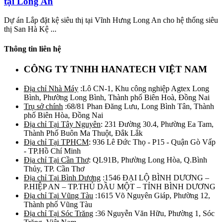
tại Long An
Dự án Lắp đặt kệ siêu thị tại Vĩnh Hưng Long An cho hệ thống siêu
thị San Hà Kệ ...
Thông tin liên hệ
CÔNG TY TNHH HANATECH VIỆT NAM
Địa chỉ Nhà Máy
:Lô CN-1, Khu công nghiệp Agtex Long
Bình, Phường Long Bình, Thành phố Biên Hoà, Đồng Nai
Trụ sở chính
:68/81 Phan Đăng Lưu, Long Bình Tân, Thành
phố Biên Hòa, Đồng Nai
Địa chỉ Tại Tây Nguyên
: 231 Đường 30.4, Phường Ea Tam,
Thành Phố Buôn Ma Thuột, Đắk Lắk
Địa chỉ Tại TPHCM
: 936 Lê Đức Thọ - P15 - Quận Gò Vấp
- TP.Hồ Chí Minh
Địa chỉ Tại Cần Thơ
: QL91B, Phường Long Hòa, Q.Bình
Thủy, TP. Cần Thơ
Địa chỉ Tại Bình Dương
:1546 ĐẠI LỘ BÌNH DƯƠNG –
P.HIỆP AN – TP.THỦ DẦU MỘT – TỈNH BÌNH DƯƠNG
Địa chỉ Tại Vũng Tàu
:1615 Võ Nguyên Giáp, Phường 12,
Thành phố Vũng Tàu
Địa chỉ Tại Sóc Trăng
:36 Nguyễn Văn Hữu, Phường 1, Sóc