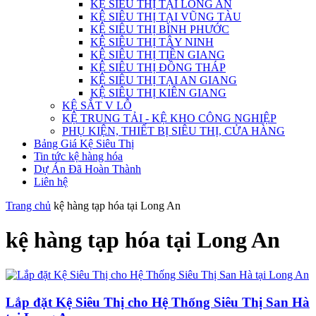
KỆ SIÊU THỊ TẠI LONG AN
KỆ SIÊU THỊ TẠI VŨNG TÀU
KỆ SIÊU THỊ BÌNH PHƯỚC
KỆ SIÊU THỊ TÂY NINH
KỆ SIÊU THỊ TIỀN GIANG
KỆ SIÊU THỊ ĐỒNG THÁP
KỆ SIÊU THỊ TẠI AN GIANG
KỆ SIÊU THỊ KIÊN GIANG
KỆ SẮT V LỖ
KỆ TRUNG TẢI - KỆ KHO CÔNG NGHIỆP
PHỤ KIỆN, THIẾT BỊ SIÊU THỊ, CỬA HÀNG
Bảng Giá Kệ Siêu Thị
Tin tức kệ hàng hóa
Dự Án Đã Hoàn Thành
Liên hệ
Trang chủ
kệ hàng tạp hóa tại Long An
kệ hàng tạp hóa tại Long An
Lắp đặt Kệ Siêu Thị cho Hệ Thống Siêu Thị San Hà