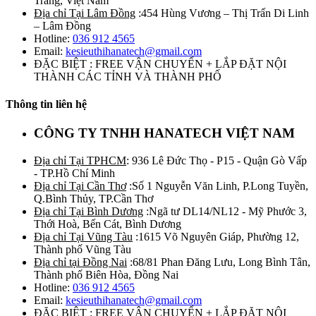
Trăng, Việt Nam
Địa chỉ Tại Lâm Đồng
:454 Hùng Vương – Thị Trấn Di Linh
– Lâm Đồng
Hotline:
036 912 4565
Email:
kesieuthihanatech@gmail.com
ĐẶC BIỆT : FREE VẬN CHUYỂN + LẮP ĐẶT NỘI
THÀNH CÁC TỈNH VÀ THÀNH PHỐ
Thông tin liên hệ
CÔNG TY TNHH HANATECH VIỆT NAM
Địa chỉ Tại TPHCM
: 936 Lê Đức Thọ - P15 - Quận Gò Vấp
- TP.Hồ Chí Minh
Địa chỉ Tại Cần Thơ
:Số 1 Nguyễn Văn Linh, P.Long Tuyền,
Q.Bình Thủy, TP.Cần Thơ
Địa chỉ Tại Bình Dương
:Ngã tư DL14/NL12 - Mỹ Phước 3,
Thới Hoà, Bến Cát, Bình Dương
Địa chỉ Tại Vũng Tàu
:1615 Võ Nguyên Giáp, Phường 12,
Thành phố Vũng Tàu
Địa chỉ tại Đồng Nai
:68/81 Phan Đăng Lưu, Long Bình Tân,
Thành phố Biên Hòa, Đồng Nai
Hotline:
036 912 4565
Email:
kesieuthihanatech@gmail.com
ĐẶC BIỆT : FREE VẬN CHUYỂN + LẮP ĐẶT NỘI