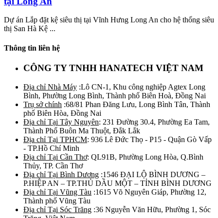
tại Long An
Dự án Lắp đặt kệ siêu thị tại Vĩnh Hưng Long An cho hệ thống siêu
thị San Hà Kệ ...
Thông tin liên hệ
CÔNG TY TNHH HANATECH VIỆT NAM
Địa chỉ Nhà Máy
:Lô CN-1, Khu công nghiệp Agtex Long
Bình, Phường Long Bình, Thành phố Biên Hoà, Đồng Nai
Trụ sở chính
:68/81 Phan Đăng Lưu, Long Bình Tân, Thành
phố Biên Hòa, Đồng Nai
Địa chỉ Tại Tây Nguyên
: 231 Đường 30.4, Phường Ea Tam,
Thành Phố Buôn Ma Thuột, Đắk Lắk
Địa chỉ Tại TPHCM
: 936 Lê Đức Thọ - P15 - Quận Gò Vấp
- TP.Hồ Chí Minh
Địa chỉ Tại Cần Thơ
: QL91B, Phường Long Hòa, Q.Bình
Thủy, TP. Cần Thơ
Địa chỉ Tại Bình Dương
:1546 ĐẠI LỘ BÌNH DƯƠNG –
P.HIỆP AN – TP.THỦ DẦU MỘT – TỈNH BÌNH DƯƠNG
Địa chỉ Tại Vũng Tàu
:1615 Võ Nguyên Giáp, Phường 12,
Thành phố Vũng Tàu
Địa chỉ Tại Sóc Trăng
:36 Nguyễn Văn Hữu, Phường 1, Sóc