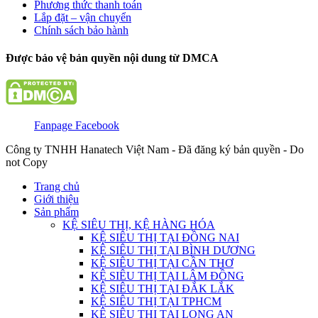
Phương thức thanh toán
Lắp đặt – vận chuyển
Chính sách bảo hành
Được bảo vệ bản quyền nội dung từ DMCA
Fanpage Facebook
Công ty TNHH Hanatech Việt Nam - Đã đăng ký bản quyền - Do
not Copy
Trang chủ
Giới thiệu
Sản phẩm
KỆ SIÊU THỊ, KỆ HÀNG HÓA
KỆ SIÊU THỊ TẠI ĐỒNG NAI
KỆ SIÊU THỊ TẠI BÌNH DƯƠNG
KỆ SIÊU THỊ TẠI CẦN THƠ
KỆ SIÊU THỊ TẠI LÂM ĐỒNG
KỆ SIÊU THỊ TẠI ĐẮK LẮK
KỆ SIÊU THỊ TẠI TPHCM
KỆ SIÊU THỊ TẠI LONG AN