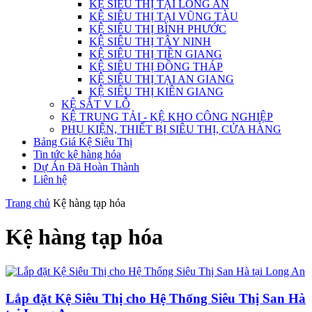
KỆ SIÊU THỊ TẠI LONG AN
KỆ SIÊU THỊ TẠI VŨNG TÀU
KỆ SIÊU THỊ BÌNH PHƯỚC
KỆ SIÊU THỊ TÂY NINH
KỆ SIÊU THỊ TIỀN GIANG
KỆ SIÊU THỊ ĐỒNG THÁP
KỆ SIÊU THỊ TẠI AN GIANG
KỆ SIÊU THỊ KIÊN GIANG
KỆ SẮT V LỖ
KỆ TRUNG TẢI - KỆ KHO CÔNG NGHIỆP
PHỤ KIỆN, THIẾT BỊ SIÊU THỊ, CỬA HÀNG
Bảng Giá Kệ Siêu Thị
Tin tức kệ hàng hóa
Dự Án Đã Hoàn Thành
Liên hệ
Trang chủ
Kệ hàng tạp hóa
Kệ hàng tạp hóa
Lắp đặt Kệ Siêu Thị cho Hệ Thống Siêu Thị San Hà