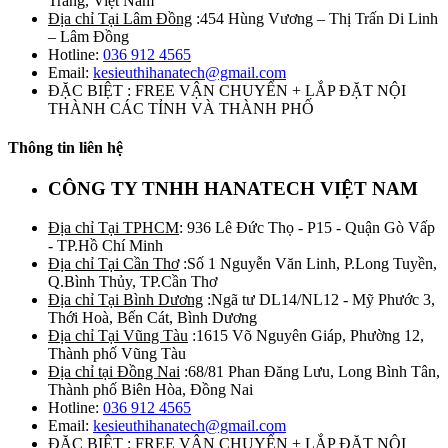
Trăng, Việt Nam
Địa chỉ Tại Lâm Đồng
:454 Hùng Vương – Thị Trấn Di Linh
– Lâm Đồng
Hotline:
036 912 4565
Email:
kesieuthihanatech@gmail.com
ĐẶC BIỆT : FREE VẬN CHUYỂN + LẮP ĐẶT NỘI
THÀNH CÁC TỈNH VÀ THÀNH PHỐ
Thông tin liên hệ
CÔNG TY TNHH HANATECH VIỆT NAM
Địa chỉ Tại TPHCM
: 936 Lê Đức Thọ - P15 - Quận Gò Vấp
- TP.Hồ Chí Minh
Địa chỉ Tại Cần Thơ
:Số 1 Nguyễn Văn Linh, P.Long Tuyền,
Q.Bình Thủy, TP.Cần Thơ
Địa chỉ Tại Bình Dương
:Ngã tư DL14/NL12 - Mỹ Phước 3,
Thới Hoà, Bến Cát, Bình Dương
Địa chỉ Tại Vũng Tàu
:1615 Võ Nguyên Giáp, Phường 12,
Thành phố Vũng Tàu
Địa chỉ tại Đồng Nai
:68/81 Phan Đăng Lưu, Long Bình Tân,
Thành phố Biên Hòa, Đồng Nai
Hotline:
036 912 4565
Email:
kesieuthihanatech@gmail.com
ĐẶC BIỆT : FREE VẬN CHUYỂN + LẮP ĐẶT NỘI