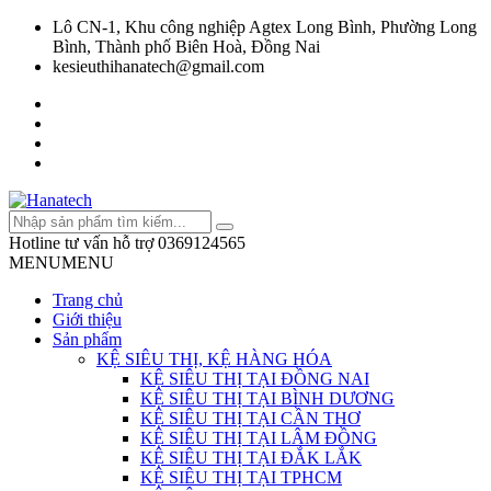
Lô CN-1, Khu công nghiệp Agtex Long Bình, Phường Long
Bình, Thành phố Biên Hoà, Đồng Nai
kesieuthihanatech@gmail.com
Hotline tư vấn hỗ trợ
0369124565
MENU
MENU
Trang chủ
Giới thiệu
Sản phẩm
KỆ SIÊU THỊ, KỆ HÀNG HÓA
KỆ SIÊU THỊ TẠI ĐỒNG NAI
KỆ SIÊU THỊ TẠI BÌNH DƯƠNG
KỆ SIÊU THỊ TẠI CẦN THƠ
KỆ SIÊU THỊ TẠI LÂM ĐỒNG
KỆ SIÊU THỊ TẠI ĐẮK LẮK
KỆ SIÊU THỊ TẠI TPHCM