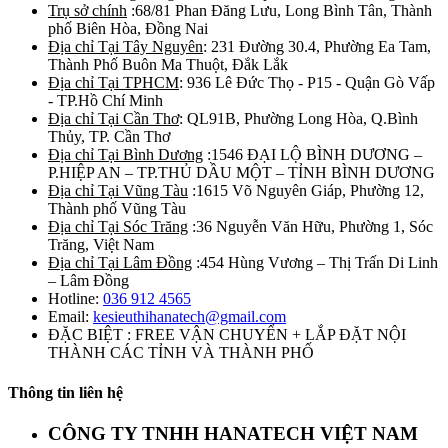
Trụ sở chính
:68/81 Phan Đăng Lưu, Long Bình Tân, Thành
phố Biên Hòa, Đồng Nai
Địa chỉ Tại Tây Nguyên
: 231 Đường 30.4, Phường Ea Tam,
Thành Phố Buôn Ma Thuột, Đắk Lắk
Địa chỉ Tại TPHCM
: 936 Lê Đức Thọ - P15 - Quận Gò Vấp
- TP.Hồ Chí Minh
Địa chỉ Tại Cần Thơ
: QL91B, Phường Long Hòa, Q.Bình
Thủy, TP. Cần Thơ
Địa chỉ Tại Bình Dương
:1546 ĐẠI LỘ BÌNH DƯƠNG –
P.HIỆP AN – TP.THỦ DẦU MỘT – TỈNH BÌNH DƯƠNG
Địa chỉ Tại Vũng Tàu
:1615 Võ Nguyên Giáp, Phường 12,
Thành phố Vũng Tàu
Địa chỉ Tại Sóc Trăng
:36 Nguyễn Văn Hữu, Phường 1, Sóc
Trăng, Việt Nam
Địa chỉ Tại Lâm Đồng
:454 Hùng Vương – Thị Trấn Di Linh
– Lâm Đồng
Hotline:
036 912 4565
Email:
kesieuthihanatech@gmail.com
ĐẶC BIỆT : FREE VẬN CHUYỂN + LẮP ĐẶT NỘI
THÀNH CÁC TỈNH VÀ THÀNH PHỐ
Thông tin liên hệ
CÔNG TY TNHH HANATECH VIỆT NAM