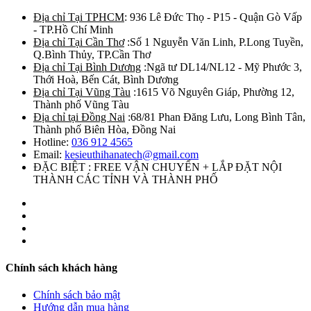
Địa chỉ Tại TPHCM
: 936 Lê Đức Thọ - P15 - Quận Gò Vấp
- TP.Hồ Chí Minh
Địa chỉ Tại Cần Thơ
:Số 1 Nguyễn Văn Linh, P.Long Tuyền,
Q.Bình Thủy, TP.Cần Thơ
Địa chỉ Tại Bình Dương
:Ngã tư DL14/NL12 - Mỹ Phước 3,
Thới Hoà, Bến Cát, Bình Dương
Địa chỉ Tại Vũng Tàu
:1615 Võ Nguyên Giáp, Phường 12,
Thành phố Vũng Tàu
Địa chỉ tại Đồng Nai
:68/81 Phan Đăng Lưu, Long Bình Tân,
Thành phố Biên Hòa, Đồng Nai
Hotline:
036 912 4565
Email:
kesieuthihanatech@gmail.com
ĐẶC BIỆT : FREE VẬN CHUYỂN + LẮP ĐẶT NỘI
THÀNH CÁC TỈNH VÀ THÀNH PHỐ
Chính sách khách hàng
Chính sách bảo mật
Hướng dẫn mua hàng