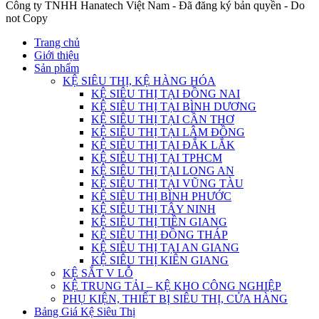
Công ty TNHH Hanatech Việt Nam - Đã đăng ký bản quyền - Do
not Copy
Trang chủ
Giới thiệu
Sản phẩm
KỆ SIÊU THỊ, KỆ HÀNG HÓA
KỆ SIÊU THỊ TẠI ĐỒNG NAI
KỆ SIÊU THỊ TẠI BÌNH DƯƠNG
KỆ SIÊU THỊ TẠI CẦN THƠ
KỆ SIÊU THỊ TẠI LÂM ĐỒNG
KỆ SIÊU THỊ TẠI ĐẮK LẮK
KỆ SIÊU THỊ TẠI TPHCM
KỆ SIÊU THỊ TẠI LONG AN
KỆ SIÊU THỊ TẠI VŨNG TÀU
KỆ SIÊU THỊ BÌNH PHƯỚC
KỆ SIÊU THỊ TÂY NINH
KỆ SIÊU THỊ TIỀN GIANG
KỆ SIÊU THỊ ĐỒNG THÁP
KỆ SIÊU THỊ TẠI AN GIANG
KỆ SIÊU THỊ KIÊN GIANG
KỆ SẮT V LỖ
KỆ TRUNG TẢI – KỆ KHO CÔNG NGHIỆP
PHỤ KIỆN, THIẾT BỊ SIÊU THỊ, CỬA HÀNG
Bảng Giá Kệ Siêu Thị