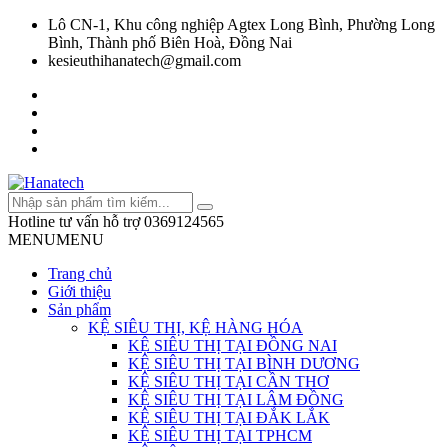
Lô CN-1, Khu công nghiệp Agtex Long Bình, Phường Long
Bình, Thành phố Biên Hoà, Đồng Nai
kesieuthihanatech@gmail.com
Hotline tư vấn hỗ trợ
0369124565
MENU
MENU
Trang chủ
Giới thiệu
Sản phẩm
KỆ SIÊU THỊ, KỆ HÀNG HÓA
KỆ SIÊU THỊ TẠI ĐỒNG NAI
KỆ SIÊU THỊ TẠI BÌNH DƯƠNG
KỆ SIÊU THỊ TẠI CẦN THƠ
KỆ SIÊU THỊ TẠI LÂM ĐỒNG
KỆ SIÊU THỊ TẠI ĐẮK LẮK
KỆ SIÊU THỊ TẠI TPHCM