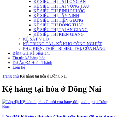
KỆ SIÊU THỊ TẠI LONG AN
KỆ SIÊU THỊ TẠI VŨNG TÀU
KỆ SIÊU THỊ BÌNH PHƯỚC
KỆ SIÊU THỊ TÂY NINH
KỆ SIÊU THỊ TIỀN GIANG
KỆ SIÊU THỊ ĐỒNG THÁP
KỆ SIÊU THỊ TẠI AN GIANG
KỆ SIÊU THỊ KIÊN GIANG
KỆ SẮT V LỖ
KỆ TRUNG TẢI - KỆ KHO CÔNG NGHIỆP
PHỤ KIỆN, THIẾT BỊ SIÊU THỊ, CỬA HÀNG
Bảng Giá Kệ Siêu Thị
Tin tức kệ hàng hóa
Dự Án Đã Hoàn Thành
Liên hệ
Trang chủ
Kệ hàng tại hóa ở Đồng Nai
Kệ hàng tại hóa ở Đồng Nai
Lắp đặt Kệ siêu thị cho Chuỗi cửa hàng đồ gia dụng