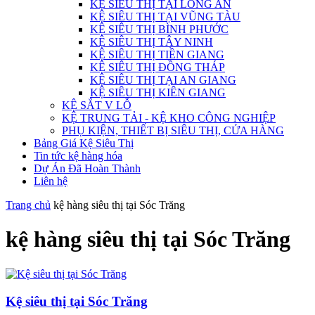
KỆ SIÊU THỊ TẠI LONG AN
KỆ SIÊU THỊ TẠI VŨNG TÀU
KỆ SIÊU THỊ BÌNH PHƯỚC
KỆ SIÊU THỊ TÂY NINH
KỆ SIÊU THỊ TIỀN GIANG
KỆ SIÊU THỊ ĐỒNG THÁP
KỆ SIÊU THỊ TẠI AN GIANG
KỆ SIÊU THỊ KIÊN GIANG
KỆ SẮT V LỖ
KỆ TRUNG TẢI - KỆ KHO CÔNG NGHIỆP
PHỤ KIỆN, THIẾT BỊ SIÊU THỊ, CỬA HÀNG
Bảng Giá Kệ Siêu Thị
Tin tức kệ hàng hóa
Dự Án Đã Hoàn Thành
Liên hệ
Trang chủ
kệ hàng siêu thị tại Sóc Trăng
kệ hàng siêu thị tại Sóc Trăng
Kệ siêu thị tại Sóc Trăng