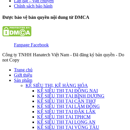
Lắp đặt – vận chuyển
Chính sách bảo hành
Được bảo vệ bản quyền nội dung từ DMCA
Fanpage Facebook
Công ty TNHH Hanatech Việt Nam - Đã đăng ký bản quyền - Do
not Copy
Trang chủ
Giới thiệu
Sản phẩm
KỆ SIÊU THỊ, KỆ HÀNG HÓA
KỆ SIÊU THỊ TẠI ĐỒNG NAI
KỆ SIÊU THỊ TẠI BÌNH DƯƠNG
KỆ SIÊU THỊ TẠI CẦN THƠ
KỆ SIÊU THỊ TẠI LÂM ĐỒNG
KỆ SIÊU THỊ TẠI ĐẮK LẮK
KỆ SIÊU THỊ TẠI TPHCM
KỆ SIÊU THỊ TẠI LONG AN
KỆ SIÊU THỊ TẠI VŨNG TÀU