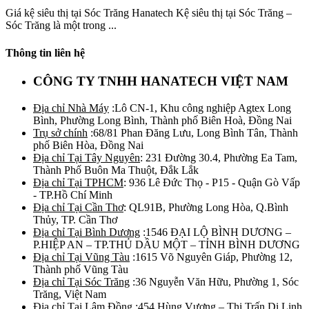
Giá kệ siêu thị tại Sóc Trăng Hanatech Kệ siêu thị tại Sóc Trăng –
Sóc Trăng là một trong ...
Thông tin liên hệ
CÔNG TY TNHH HANATECH VIỆT NAM
Địa chỉ Nhà Máy
:Lô CN-1, Khu công nghiệp Agtex Long
Bình, Phường Long Bình, Thành phố Biên Hoà, Đồng Nai
Trụ sở chính
:68/81 Phan Đăng Lưu, Long Bình Tân, Thành
phố Biên Hòa, Đồng Nai
Địa chỉ Tại Tây Nguyên
: 231 Đường 30.4, Phường Ea Tam,
Thành Phố Buôn Ma Thuột, Đắk Lắk
Địa chỉ Tại TPHCM
: 936 Lê Đức Thọ - P15 - Quận Gò Vấp
- TP.Hồ Chí Minh
Địa chỉ Tại Cần Thơ
: QL91B, Phường Long Hòa, Q.Bình
Thủy, TP. Cần Thơ
Địa chỉ Tại Bình Dương
:1546 ĐẠI LỘ BÌNH DƯƠNG –
P.HIỆP AN – TP.THỦ DẦU MỘT – TỈNH BÌNH DƯƠNG
Địa chỉ Tại Vũng Tàu
:1615 Võ Nguyên Giáp, Phường 12,
Thành phố Vũng Tàu
Địa chỉ Tại Sóc Trăng
:36 Nguyễn Văn Hữu, Phường 1, Sóc
Trăng, Việt Nam
Địa chỉ Tại Lâm Đồng
:454 Hùng Vương – Thị Trấn Di Linh