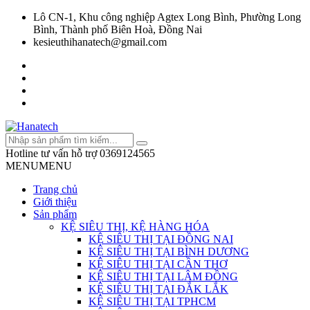
Lô CN-1, Khu công nghiệp Agtex Long Bình, Phường Long
Bình, Thành phố Biên Hoà, Đồng Nai
kesieuthihanatech@gmail.com
Hotline tư vấn hỗ trợ
0369124565
MENU
MENU
Trang chủ
Giới thiệu
Sản phẩm
KỆ SIÊU THỊ, KỆ HÀNG HÓA
KỆ SIÊU THỊ TẠI ĐỒNG NAI
KỆ SIÊU THỊ TẠI BÌNH DƯƠNG
KỆ SIÊU THỊ TẠI CẦN THƠ
KỆ SIÊU THỊ TẠI LÂM ĐỒNG
KỆ SIÊU THỊ TẠI ĐẮK LẮK
KỆ SIÊU THỊ TẠI TPHCM