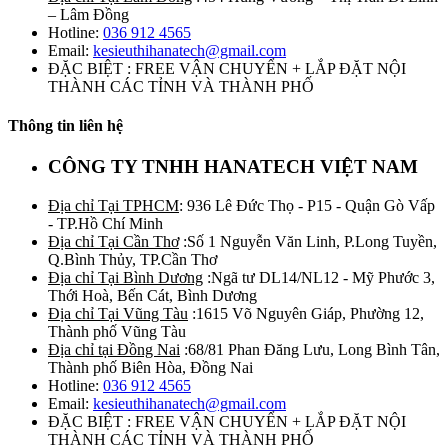
– Lâm Đồng
Hotline:
036 912 4565
Email:
kesieuthihanatech@gmail.com
ĐẶC BIỆT : FREE VẬN CHUYỂN + LẮP ĐẶT NỘI
THÀNH CÁC TỈNH VÀ THÀNH PHỐ
Thông tin liên hệ
CÔNG TY TNHH HANATECH VIỆT NAM
Địa chỉ Tại TPHCM
: 936 Lê Đức Thọ - P15 - Quận Gò Vấp
- TP.Hồ Chí Minh
Địa chỉ Tại Cần Thơ
:Số 1 Nguyễn Văn Linh, P.Long Tuyền,
Q.Bình Thủy, TP.Cần Thơ
Địa chỉ Tại Bình Dương
:Ngã tư DL14/NL12 - Mỹ Phước 3,
Thới Hoà, Bến Cát, Bình Dương
Địa chỉ Tại Vũng Tàu
:1615 Võ Nguyên Giáp, Phường 12,
Thành phố Vũng Tàu
Địa chỉ tại Đồng Nai
:68/81 Phan Đăng Lưu, Long Bình Tân,
Thành phố Biên Hòa, Đồng Nai
Hotline:
036 912 4565
Email:
kesieuthihanatech@gmail.com
ĐẶC BIỆT : FREE VẬN CHUYỂN + LẮP ĐẶT NỘI
THÀNH CÁC TỈNH VÀ THÀNH PHỐ