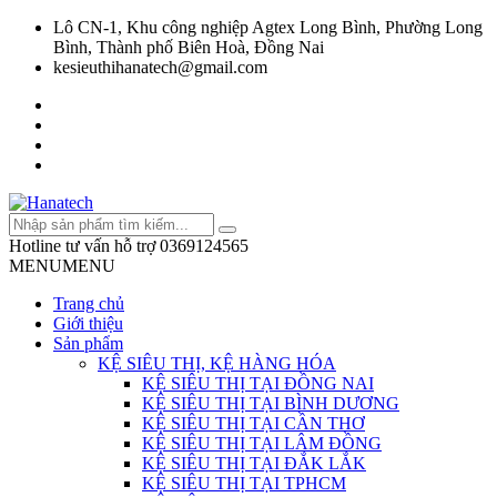
Lô CN-1, Khu công nghiệp Agtex Long Bình, Phường Long
Bình, Thành phố Biên Hoà, Đồng Nai
kesieuthihanatech@gmail.com
Hotline tư vấn hỗ trợ
0369124565
MENU
MENU
Trang chủ
Giới thiệu
Sản phẩm
KỆ SIÊU THỊ, KỆ HÀNG HÓA
KỆ SIÊU THỊ TẠI ĐỒNG NAI
KỆ SIÊU THỊ TẠI BÌNH DƯƠNG
KỆ SIÊU THỊ TẠI CẦN THƠ
KỆ SIÊU THỊ TẠI LÂM ĐỒNG
KỆ SIÊU THỊ TẠI ĐẮK LẮK
KỆ SIÊU THỊ TẠI TPHCM