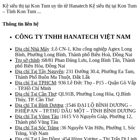
Kệ siêu thị tại Kon Tum uy tín từ Hanatech Kệ siêu thị tại Kon Tum
– Tỉnh Kon Tum ...
Thông tin liên hệ
CÔNG TY TNHH HANATECH VIỆT NAM
Địa chỉ Nhà Máy
:Lô CN-1, Khu công nghiệp Agtex Long
Bình, Phường Long Bình, Thành phố Biên Hoà, Đồng Nai
Trụ sở chính
:68/81 Phan Đăng Lưu, Long Bình Tân, Thành
phố Biên Hòa, Đồng Nai
Địa chỉ Tại Tây Nguyên
: 231 Đường 30.4, Phường Ea Tam,
Thành Phố Buôn Ma Thuột, Đắk Lắk
Địa chỉ Tại TPHCM
: 936 Lê Đức Thọ - P15 - Quận Gò Vấp
- TP.Hồ Chí Minh
Địa chỉ Tại Cần Thơ
: QL91B, Phường Long Hòa, Q.Bình
Thủy, TP. Cần Thơ
Địa chỉ Tại Bình Dương
:1546 ĐẠI LỘ BÌNH DƯƠNG –
P.HIỆP AN – TP.THỦ DẦU MỘT – TỈNH BÌNH DƯƠNG
Địa chỉ Tại Vũng Tàu
:1615 Võ Nguyên Giáp, Phường 12,
Thành phố Vũng Tàu
Địa chỉ Tại Sóc Trăng
:36 Nguyễn Văn Hữu, Phường 1, Sóc
Trăng, Việt Nam
Địa chỉ Tại Lâm Đồng
:454 Hùng Vương – Thị Trấn Di Linh