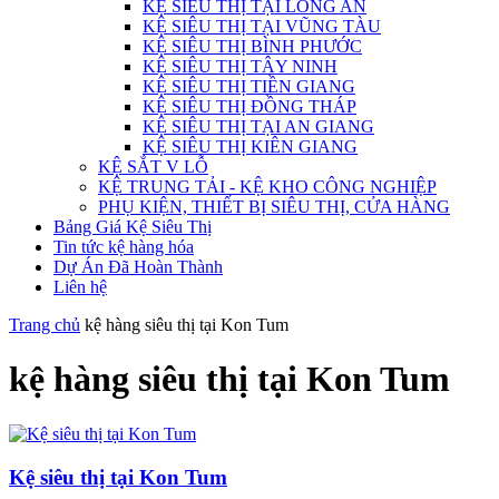
KỆ SIÊU THỊ TẠI LONG AN
KỆ SIÊU THỊ TẠI VŨNG TÀU
KỆ SIÊU THỊ BÌNH PHƯỚC
KỆ SIÊU THỊ TÂY NINH
KỆ SIÊU THỊ TIỀN GIANG
KỆ SIÊU THỊ ĐỒNG THÁP
KỆ SIÊU THỊ TẠI AN GIANG
KỆ SIÊU THỊ KIÊN GIANG
KỆ SẮT V LỖ
KỆ TRUNG TẢI - KỆ KHO CÔNG NGHIỆP
PHỤ KIỆN, THIẾT BỊ SIÊU THỊ, CỬA HÀNG
Bảng Giá Kệ Siêu Thị
Tin tức kệ hàng hóa
Dự Án Đã Hoàn Thành
Liên hệ
Trang chủ
kệ hàng siêu thị tại Kon Tum
kệ hàng siêu thị tại Kon Tum
Kệ siêu thị tại Kon Tum