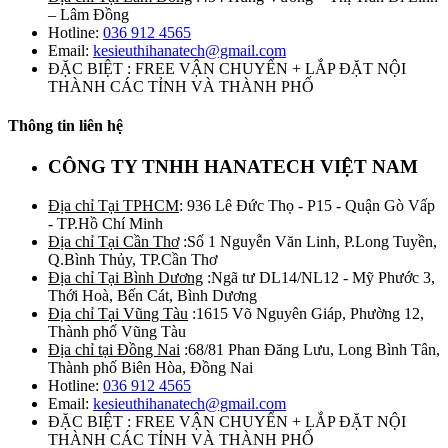
– Lâm Đồng
Hotline:
036 912 4565
Email:
kesieuthihanatech@gmail.com
ĐẶC BIỆT : FREE VẬN CHUYỂN + LẮP ĐẶT NỘI
THÀNH CÁC TỈNH VÀ THÀNH PHỐ
Thông tin liên hệ
CÔNG TY TNHH HANATECH VIỆT NAM
Địa chỉ Tại TPHCM
: 936 Lê Đức Thọ - P15 - Quận Gò Vấp
- TP.Hồ Chí Minh
Địa chỉ Tại Cần Thơ
:Số 1 Nguyễn Văn Linh, P.Long Tuyền,
Q.Bình Thủy, TP.Cần Thơ
Địa chỉ Tại Bình Dương
:Ngã tư DL14/NL12 - Mỹ Phước 3,
Thới Hoà, Bến Cát, Bình Dương
Địa chỉ Tại Vũng Tàu
:1615 Võ Nguyên Giáp, Phường 12,
Thành phố Vũng Tàu
Địa chỉ tại Đồng Nai
:68/81 Phan Đăng Lưu, Long Bình Tân,
Thành phố Biên Hòa, Đồng Nai
Hotline:
036 912 4565
Email:
kesieuthihanatech@gmail.com
ĐẶC BIỆT : FREE VẬN CHUYỂN + LẮP ĐẶT NỘI
THÀNH CÁC TỈNH VÀ THÀNH PHỐ