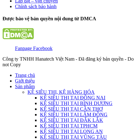
Lắp đặt – vận chuyển
Chính sách bảo hành
Được bảo vệ bản quyền nội dung từ DMCA
Fanpage Facebook
Công ty TNHH Hanatech Việt Nam - Đã đăng ký bản quyền - Do
not Copy
Trang chủ
Giới thiệu
Sản phẩm
KỆ SIÊU THỊ, KỆ HÀNG HÓA
KỆ SIÊU THỊ TẠI ĐỒNG NAI
KỆ SIÊU THỊ TẠI BÌNH DƯƠNG
KỆ SIÊU THỊ TẠI CẦN THƠ
KỆ SIÊU THỊ TẠI LÂM ĐỒNG
KỆ SIÊU THỊ TẠI ĐẮK LẮK
KỆ SIÊU THỊ TẠI TPHCM
KỆ SIÊU THỊ TẠI LONG AN
KỆ SIÊU THỊ TẠI VŨNG TÀU