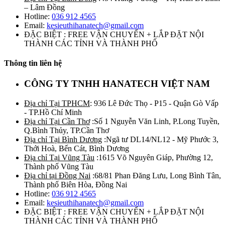
– Lâm Đồng
Hotline:
036 912 4565
Email:
kesieuthihanatech@gmail.com
ĐẶC BIỆT : FREE VẬN CHUYỂN + LẮP ĐẶT NỘI
THÀNH CÁC TỈNH VÀ THÀNH PHỐ
Thông tin liên hệ
CÔNG TY TNHH HANATECH VIỆT NAM
Địa chỉ Tại TPHCM
: 936 Lê Đức Thọ - P15 - Quận Gò Vấp
- TP.Hồ Chí Minh
Địa chỉ Tại Cần Thơ
:Số 1 Nguyễn Văn Linh, P.Long Tuyền,
Q.Bình Thủy, TP.Cần Thơ
Địa chỉ Tại Bình Dương
:Ngã tư DL14/NL12 - Mỹ Phước 3,
Thới Hoà, Bến Cát, Bình Dương
Địa chỉ Tại Vũng Tàu
:1615 Võ Nguyên Giáp, Phường 12,
Thành phố Vũng Tàu
Địa chỉ tại Đồng Nai
:68/81 Phan Đăng Lưu, Long Bình Tân,
Thành phố Biên Hòa, Đồng Nai
Hotline:
036 912 4565
Email:
kesieuthihanatech@gmail.com
ĐẶC BIỆT : FREE VẬN CHUYỂN + LẮP ĐẶT NỘI
THÀNH CÁC TỈNH VÀ THÀNH PHỐ