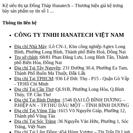
Kệ siêu thị tại Đồng Tháp Hanatech – Thương hiệu giá kệ trưng
bày sản phẩm uy tín số 1 ...
Thông tin liên hệ
CÔNG TY TNHH HANATECH VIỆT NAM
Địa chỉ Nhà Máy
:Lô CN-1, Khu công nghiệp Agtex Long
Bình, Phường Long Bình, Thành phố Biên Hoà, Đồng Nai
Trụ sở chính
:68/81 Phan Đăng Lưu, Long Bình Tân, Thành
phố Biên Hòa, Đồng Nai
Địa chỉ Tại Tây Nguyên
: 231 Đường 30.4, Phường Ea Tam,
Thành Phố Buôn Ma Thuột, Đắk Lắk
Địa chỉ Tại TPHCM
: 936 Lê Đức Thọ - P15 - Quận Gò Vấp
- TP.Hồ Chí Minh
Địa chỉ Tại Cần Thơ
: QL91B, Phường Long Hòa, Q.Bình
Thủy, TP. Cần Thơ
Địa chỉ Tại Bình Dương
:1546 ĐẠI LỘ BÌNH DƯƠNG –
P.HIỆP AN – TP.THỦ DẦU MỘT – TỈNH BÌNH DƯƠNG
Địa chỉ Tại Vũng Tàu
:1615 Võ Nguyên Giáp, Phường 12,
Thành phố Vũng Tàu
Địa chỉ Tại Sóc Trăng
:36 Nguyễn Văn Hữu, Phường 1, Sóc
Trăng, Việt Nam
Địa chỉ Tại Lâm Đồng
:454 Hùng Vương – Thị Trấn Di Linh