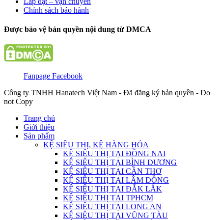
Lắp đặt – vận chuyển
Chính sách bảo hành
Được bảo vệ bản quyền nội dung từ DMCA
Fanpage Facebook
Công ty TNHH Hanatech Việt Nam - Đã đăng ký bản quyền - Do
not Copy
Trang chủ
Giới thiệu
Sản phẩm
KỆ SIÊU THỊ, KỆ HÀNG HÓA
KỆ SIÊU THỊ TẠI ĐỒNG NAI
KỆ SIÊU THỊ TẠI BÌNH DƯƠNG
KỆ SIÊU THỊ TẠI CẦN THƠ
KỆ SIÊU THỊ TẠI LÂM ĐỒNG
KỆ SIÊU THỊ TẠI ĐẮK LẮK
KỆ SIÊU THỊ TẠI TPHCM
KỆ SIÊU THỊ TẠI LONG AN
KỆ SIÊU THỊ TẠI VŨNG TÀU