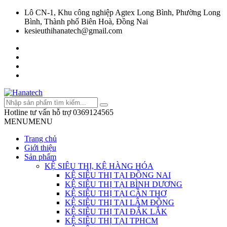
Lô CN-1, Khu công nghiệp Agtex Long Bình, Phường Long
Bình, Thành phố Biên Hoà, Đồng Nai
kesieuthihanatech@gmail.com
Hotline tư vấn hỗ trợ
0369124565
MENU
MENU
Trang chủ
Giới thiệu
Sản phẩm
KỆ SIÊU THỊ, KỆ HÀNG HÓA
KỆ SIÊU THỊ TẠI ĐỒNG NAI
KỆ SIÊU THỊ TẠI BÌNH DƯƠNG
KỆ SIÊU THỊ TẠI CẦN THƠ
KỆ SIÊU THỊ TẠI LÂM ĐỒNG
KỆ SIÊU THỊ TẠI ĐẮK LẮK
KỆ SIÊU THỊ TẠI TPHCM