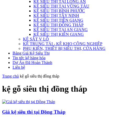
KỆ SIÊU THỊ TẠI LONG AN
KỆ SIÊU THỊ TẠI VŨNG TÀU
KỆ SIÊU THỊ BÌNH PHƯỚC
KỆ SIÊU THỊ TÂY NINH
KỆ SIÊU THỊ TIỀN GIANG
KỆ SIÊU THỊ ĐỒNG THÁP
KỆ SIÊU THỊ TẠI AN GIANG
KỆ SIÊU THỊ KIÊN GIANG
KỆ SẮT V LỖ
KỆ TRUNG TẢI - KỆ KHO CÔNG NGHIỆP
PHỤ KIỆN, THIẾT BỊ SIÊU THỊ, CỬA HÀNG
Bảng Giá Kệ Siêu Thị
Tin tức kệ hàng hóa
Dự Án Đã Hoàn Thành
Liên hệ
Trang chủ
kệ gỗ siêu thị đồng tháp
kệ gỗ siêu thị đồng tháp
Giá kệ siêu thị tại Đồng Tháp