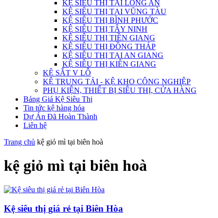
KỆ SIÊU THỊ TẠI LONG AN
KỆ SIÊU THỊ TẠI VŨNG TÀU
KỆ SIÊU THỊ BÌNH PHƯỚC
KỆ SIÊU THỊ TÂY NINH
KỆ SIÊU THỊ TIỀN GIANG
KỆ SIÊU THỊ ĐỒNG THÁP
KỆ SIÊU THỊ TẠI AN GIANG
KỆ SIÊU THỊ KIÊN GIANG
KỆ SẮT V LỖ
KỆ TRUNG TẢI - KỆ KHO CÔNG NGHIỆP
PHỤ KIỆN, THIẾT BỊ SIÊU THỊ, CỬA HÀNG
Bảng Giá Kệ Siêu Thị
Tin tức kệ hàng hóa
Dự Án Đã Hoàn Thành
Liên hệ
Trang chủ
kệ giỏ mì tại biên hoà
kệ giỏ mì tại biên hoà
Kệ siêu thị giá rẻ tại Biên Hòa