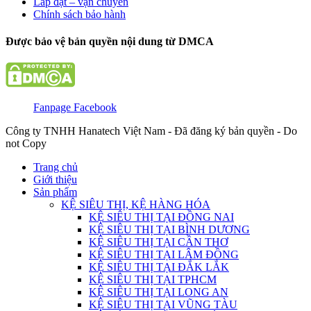
Lắp đặt – vận chuyển
Chính sách bảo hành
Được bảo vệ bản quyền nội dung từ DMCA
Fanpage Facebook
Công ty TNHH Hanatech Việt Nam - Đã đăng ký bản quyền - Do
not Copy
Trang chủ
Giới thiệu
Sản phẩm
KỆ SIÊU THỊ, KỆ HÀNG HÓA
KỆ SIÊU THỊ TẠI ĐỒNG NAI
KỆ SIÊU THỊ TẠI BÌNH DƯƠNG
KỆ SIÊU THỊ TẠI CẦN THƠ
KỆ SIÊU THỊ TẠI LÂM ĐỒNG
KỆ SIÊU THỊ TẠI ĐẮK LẮK
KỆ SIÊU THỊ TẠI TPHCM
KỆ SIÊU THỊ TẠI LONG AN
KỆ SIÊU THỊ TẠI VŨNG TÀU