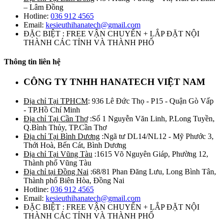
– Lâm Đồng
Hotline:
036 912 4565
Email:
kesieuthihanatech@gmail.com
ĐẶC BIỆT : FREE VẬN CHUYỂN + LẮP ĐẶT NỘI
THÀNH CÁC TỈNH VÀ THÀNH PHỐ
Thông tin liên hệ
CÔNG TY TNHH HANATECH VIỆT NAM
Địa chỉ Tại TPHCM
: 936 Lê Đức Thọ - P15 - Quận Gò Vấp
- TP.Hồ Chí Minh
Địa chỉ Tại Cần Thơ
:Số 1 Nguyễn Văn Linh, P.Long Tuyền,
Q.Bình Thủy, TP.Cần Thơ
Địa chỉ Tại Bình Dương
:Ngã tư DL14/NL12 - Mỹ Phước 3,
Thới Hoà, Bến Cát, Bình Dương
Địa chỉ Tại Vũng Tàu
:1615 Võ Nguyên Giáp, Phường 12,
Thành phố Vũng Tàu
Địa chỉ tại Đồng Nai
:68/81 Phan Đăng Lưu, Long Bình Tân,
Thành phố Biên Hòa, Đồng Nai
Hotline:
036 912 4565
Email:
kesieuthihanatech@gmail.com
ĐẶC BIỆT : FREE VẬN CHUYỂN + LẮP ĐẶT NỘI
THÀNH CÁC TỈNH VÀ THÀNH PHỐ