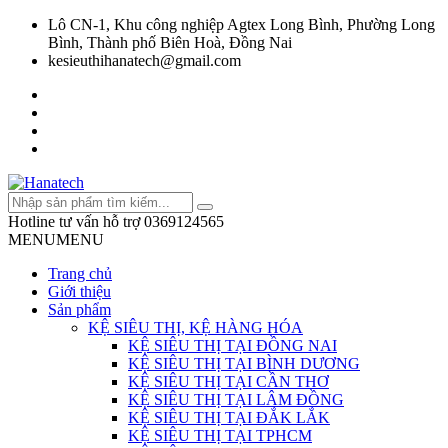
Lô CN-1, Khu công nghiệp Agtex Long Bình, Phường Long
Bình, Thành phố Biên Hoà, Đồng Nai
kesieuthihanatech@gmail.com
Hotline tư vấn hỗ trợ
0369124565
MENU
MENU
Trang chủ
Giới thiệu
Sản phẩm
KỆ SIÊU THỊ, KỆ HÀNG HÓA
KỆ SIÊU THỊ TẠI ĐỒNG NAI
KỆ SIÊU THỊ TẠI BÌNH DƯƠNG
KỆ SIÊU THỊ TẠI CẦN THƠ
KỆ SIÊU THỊ TẠI LÂM ĐỒNG
KỆ SIÊU THỊ TẠI ĐẮK LẮK
KỆ SIÊU THỊ TẠI TPHCM