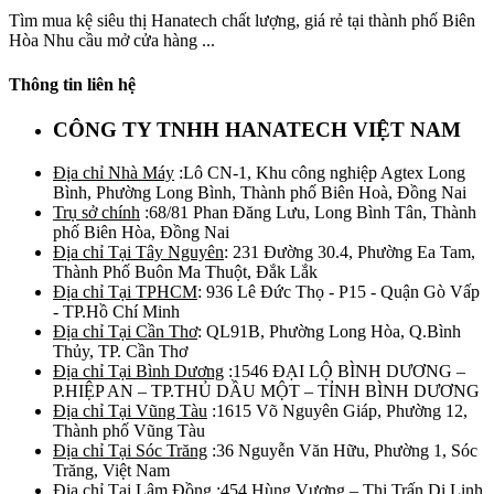
Tìm mua kệ siêu thị Hanatech chất lượng, giá rẻ tại thành phố Biên
Hòa Nhu cầu mở cửa hàng ...
Thông tin liên hệ
CÔNG TY TNHH HANATECH VIỆT NAM
Địa chỉ Nhà Máy
:Lô CN-1, Khu công nghiệp Agtex Long
Bình, Phường Long Bình, Thành phố Biên Hoà, Đồng Nai
Trụ sở chính
:68/81 Phan Đăng Lưu, Long Bình Tân, Thành
phố Biên Hòa, Đồng Nai
Địa chỉ Tại Tây Nguyên
: 231 Đường 30.4, Phường Ea Tam,
Thành Phố Buôn Ma Thuột, Đắk Lắk
Địa chỉ Tại TPHCM
: 936 Lê Đức Thọ - P15 - Quận Gò Vấp
- TP.Hồ Chí Minh
Địa chỉ Tại Cần Thơ
: QL91B, Phường Long Hòa, Q.Bình
Thủy, TP. Cần Thơ
Địa chỉ Tại Bình Dương
:1546 ĐẠI LỘ BÌNH DƯƠNG –
P.HIỆP AN – TP.THỦ DẦU MỘT – TỈNH BÌNH DƯƠNG
Địa chỉ Tại Vũng Tàu
:1615 Võ Nguyên Giáp, Phường 12,
Thành phố Vũng Tàu
Địa chỉ Tại Sóc Trăng
:36 Nguyễn Văn Hữu, Phường 1, Sóc
Trăng, Việt Nam
Địa chỉ Tại Lâm Đồng
:454 Hùng Vương – Thị Trấn Di Linh