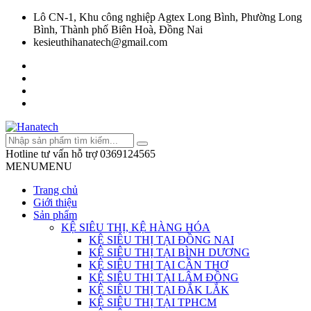
Lô CN-1, Khu công nghiệp Agtex Long Bình, Phường Long
Bình, Thành phố Biên Hoà, Đồng Nai
kesieuthihanatech@gmail.com
Hotline tư vấn hỗ trợ
0369124565
MENU
MENU
Trang chủ
Giới thiệu
Sản phẩm
KỆ SIÊU THỊ, KỆ HÀNG HÓA
KỆ SIÊU THỊ TẠI ĐỒNG NAI
KỆ SIÊU THỊ TẠI BÌNH DƯƠNG
KỆ SIÊU THỊ TẠI CẦN THƠ
KỆ SIÊU THỊ TẠI LÂM ĐỒNG
KỆ SIÊU THỊ TẠI ĐẮK LẮK
KỆ SIÊU THỊ TẠI TPHCM