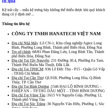
củ quả
Kệ trái cây – mẫu kệ trưng bày không thể thiếu được khi quý khách
đang có ý định mở ...
Thông tin liên hệ
CÔNG TY TNHH HANATECH VIỆT NAM
Địa chỉ Nhà Máy
:Lô CN-1, Khu công nghiệp Agtex Long
Bình, Phường Long Bình, Thành phố Biên Hoà, Đồng Nai
Trụ sở chính
:68/81 Phan Đăng Lưu, Long Bình Tân, Thành
phố Biên Hòa, Đồng Nai
Địa chỉ Tại Tây Nguyên
: 231 Đường 30.4, Phường Ea Tam,
Thành Phố Buôn Ma Thuột, Đắk Lắk
Địa chỉ Tại TPHCM
: 936 Lê Đức Thọ - P15 - Quận Gò Vấp
- TP.Hồ Chí Minh
Địa chỉ Tại Cần Thơ
: QL91B, Phường Long Hòa, Q.Bình
Thủy, TP. Cần Thơ
Địa chỉ Tại Bình Dương
:1546 ĐẠI LỘ BÌNH DƯƠNG –
P.HIỆP AN – TP.THỦ DẦU MỘT – TỈNH BÌNH DƯƠNG
Địa chỉ Tại Vũng Tàu
:1615 Võ Nguyên Giáp, Phường 12,
Thành phố Vũng Tàu
Địa chỉ Tại Sóc Trăng
:36 Nguyễn Văn Hữu, Phường 1, Sóc