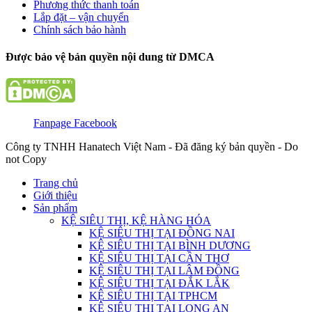
Phương thức thanh toán
Lắp đặt – vận chuyển
Chính sách bảo hành
Được bảo vệ bản quyền nội dung từ DMCA
Fanpage Facebook
Công ty TNHH Hanatech Việt Nam - Đã đăng ký bản quyền - Do
not Copy
Trang chủ
Giới thiệu
Sản phẩm
KỆ SIÊU THỊ, KỆ HÀNG HÓA
KỆ SIÊU THỊ TẠI ĐỒNG NAI
KỆ SIÊU THỊ TẠI BÌNH DƯƠNG
KỆ SIÊU THỊ TẠI CẦN THƠ
KỆ SIÊU THỊ TẠI LÂM ĐỒNG
KỆ SIÊU THỊ TẠI ĐẮK LẮK
KỆ SIÊU THỊ TẠI TPHCM
KỆ SIÊU THỊ TẠI LONG AN