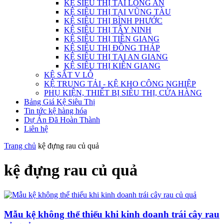
KỆ SIÊU THỊ TẠI LONG AN
KỆ SIÊU THỊ TẠI VŨNG TÀU
KỆ SIÊU THỊ BÌNH PHƯỚC
KỆ SIÊU THỊ TÂY NINH
KỆ SIÊU THỊ TIỀN GIANG
KỆ SIÊU THỊ ĐỒNG THÁP
KỆ SIÊU THỊ TẠI AN GIANG
KỆ SIÊU THỊ KIÊN GIANG
KỆ SẮT V LỖ
KỆ TRUNG TẢI - KỆ KHO CÔNG NGHIỆP
PHỤ KIỆN, THIẾT BỊ SIÊU THỊ, CỬA HÀNG
Bảng Giá Kệ Siêu Thị
Tin tức kệ hàng hóa
Dự Án Đã Hoàn Thành
Liên hệ
Trang chủ
kệ đựng rau củ quả
kệ đựng rau củ quả
Mẫu kệ không thể thiếu khi kinh doanh trái cây rau