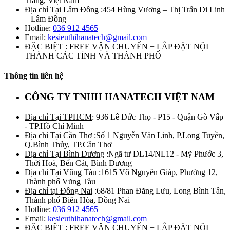
Trăng, Việt Nam
Địa chỉ Tại Lâm Đồng
:454 Hùng Vương – Thị Trấn Di Linh
– Lâm Đồng
Hotline:
036 912 4565
Email:
kesieuthihanatech@gmail.com
ĐẶC BIỆT : FREE VẬN CHUYỂN + LẮP ĐẶT NỘI
THÀNH CÁC TỈNH VÀ THÀNH PHỐ
Thông tin liên hệ
CÔNG TY TNHH HANATECH VIỆT NAM
Địa chỉ Tại TPHCM
: 936 Lê Đức Thọ - P15 - Quận Gò Vấp
- TP.Hồ Chí Minh
Địa chỉ Tại Cần Thơ
:Số 1 Nguyễn Văn Linh, P.Long Tuyền,
Q.Bình Thủy, TP.Cần Thơ
Địa chỉ Tại Bình Dương
:Ngã tư DL14/NL12 - Mỹ Phước 3,
Thới Hoà, Bến Cát, Bình Dương
Địa chỉ Tại Vũng Tàu
:1615 Võ Nguyên Giáp, Phường 12,
Thành phố Vũng Tàu
Địa chỉ tại Đồng Nai
:68/81 Phan Đăng Lưu, Long Bình Tân,
Thành phố Biên Hòa, Đồng Nai
Hotline:
036 912 4565
Email:
kesieuthihanatech@gmail.com
ĐẶC BIỆT : FREE VẬN CHUYỂN + LẮP ĐẶT NỘI