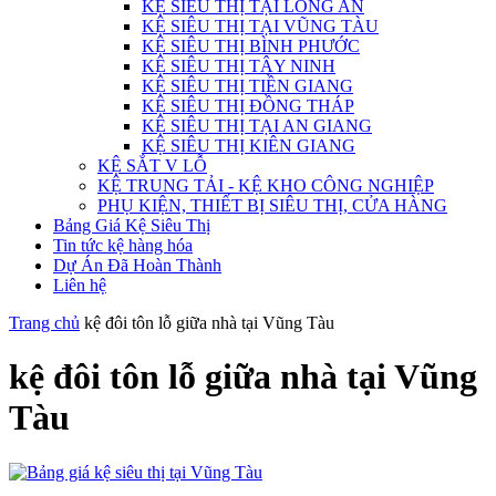
KỆ SIÊU THỊ TẠI LONG AN
KỆ SIÊU THỊ TẠI VŨNG TÀU
KỆ SIÊU THỊ BÌNH PHƯỚC
KỆ SIÊU THỊ TÂY NINH
KỆ SIÊU THỊ TIỀN GIANG
KỆ SIÊU THỊ ĐỒNG THÁP
KỆ SIÊU THỊ TẠI AN GIANG
KỆ SIÊU THỊ KIÊN GIANG
KỆ SẮT V LỖ
KỆ TRUNG TẢI - KỆ KHO CÔNG NGHIỆP
PHỤ KIỆN, THIẾT BỊ SIÊU THỊ, CỬA HÀNG
Bảng Giá Kệ Siêu Thị
Tin tức kệ hàng hóa
Dự Án Đã Hoàn Thành
Liên hệ
Trang chủ
kệ đôi tôn lỗ giữa nhà tại Vũng Tàu
kệ đôi tôn lỗ giữa nhà tại Vũng
Tàu