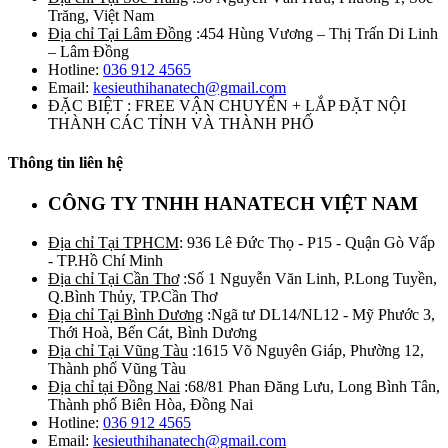
Trăng, Việt Nam
Địa chỉ Tại Lâm Đồng
:454 Hùng Vương – Thị Trấn Di Linh
– Lâm Đồng
Hotline:
036 912 4565
Email:
kesieuthihanatech@gmail.com
ĐẶC BIỆT : FREE VẬN CHUYỂN + LẮP ĐẶT NỘI
THÀNH CÁC TỈNH VÀ THÀNH PHỐ
Thông tin liên hệ
CÔNG TY TNHH HANATECH VIỆT NAM
Địa chỉ Tại TPHCM
: 936 Lê Đức Thọ - P15 - Quận Gò Vấp
- TP.Hồ Chí Minh
Địa chỉ Tại Cần Thơ
:Số 1 Nguyễn Văn Linh, P.Long Tuyền,
Q.Bình Thủy, TP.Cần Thơ
Địa chỉ Tại Bình Dương
:Ngã tư DL14/NL12 - Mỹ Phước 3,
Thới Hoà, Bến Cát, Bình Dương
Địa chỉ Tại Vũng Tàu
:1615 Võ Nguyên Giáp, Phường 12,
Thành phố Vũng Tàu
Địa chỉ tại Đồng Nai
:68/81 Phan Đăng Lưu, Long Bình Tân,
Thành phố Biên Hòa, Đồng Nai
Hotline:
036 912 4565
Email:
kesieuthihanatech@gmail.com