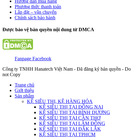
Hướng dẫn mua hàng
Phương thức thanh toán
Lắp đặt – vận chuyển
Chính sách bảo hành
Được bảo vệ bản quyền nội dung từ DMCA
Fanpage Facebook
Công ty TNHH Hanatech Việt Nam - Đã đăng ký bản quyền - Do
not Copy
Trang chủ
Giới thiệu
Sản phẩm
KỆ SIÊU THỊ, KỆ HÀNG HÓA
KỆ SIÊU THỊ TẠI ĐỒNG NAI
KỆ SIÊU THỊ TẠI BÌNH DƯƠNG
KỆ SIÊU THỊ TẠI CẦN THƠ
KỆ SIÊU THỊ TẠI LÂM ĐỒNG
KỆ SIÊU THỊ TẠI ĐẮK LẮK
KỆ SIÊU THỊ TẠI TPHCM