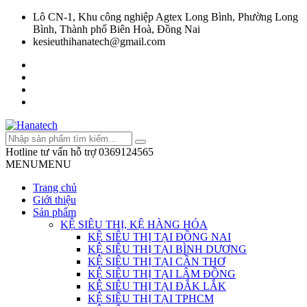
Lô CN-1, Khu công nghiệp Agtex Long Bình, Phường Long
Bình, Thành phố Biên Hoà, Đồng Nai
kesieuthihanatech@gmail.com
Hotline tư vấn hỗ trợ
0369124565
MENU
MENU
Trang chủ
Giới thiệu
Sản phẩm
KỆ SIÊU THỊ, KỆ HÀNG HÓA
KỆ SIÊU THỊ TẠI ĐỒNG NAI
KỆ SIÊU THỊ TẠI BÌNH DƯƠNG
KỆ SIÊU THỊ TẠI CẦN THƠ
KỆ SIÊU THỊ TẠI LÂM ĐỒNG
KỆ SIÊU THỊ TẠI ĐẮK LẮK
KỆ SIÊU THỊ TẠI TPHCM