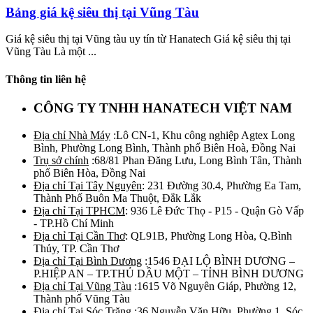
Bảng giá kệ siêu thị tại Vũng Tàu
Giá kệ siêu thị tại Vũng tàu uy tín từ Hanatech Giá kệ siêu thị tại
Vũng Tàu Là một ...
Thông tin liên hệ
CÔNG TY TNHH HANATECH VIỆT NAM
Địa chỉ Nhà Máy
:Lô CN-1, Khu công nghiệp Agtex Long
Bình, Phường Long Bình, Thành phố Biên Hoà, Đồng Nai
Trụ sở chính
:68/81 Phan Đăng Lưu, Long Bình Tân, Thành
phố Biên Hòa, Đồng Nai
Địa chỉ Tại Tây Nguyên
: 231 Đường 30.4, Phường Ea Tam,
Thành Phố Buôn Ma Thuột, Đắk Lắk
Địa chỉ Tại TPHCM
: 936 Lê Đức Thọ - P15 - Quận Gò Vấp
- TP.Hồ Chí Minh
Địa chỉ Tại Cần Thơ
: QL91B, Phường Long Hòa, Q.Bình
Thủy, TP. Cần Thơ
Địa chỉ Tại Bình Dương
:1546 ĐẠI LỘ BÌNH DƯƠNG –
P.HIỆP AN – TP.THỦ DẦU MỘT – TỈNH BÌNH DƯƠNG
Địa chỉ Tại Vũng Tàu
:1615 Võ Nguyên Giáp, Phường 12,
Thành phố Vũng Tàu
Địa chỉ Tại Sóc Trăng
:36 Nguyễn Văn Hữu, Phường 1, Sóc