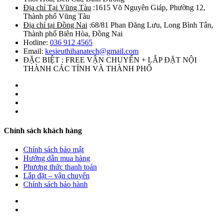
Địa chỉ Tại Vũng Tàu
:1615 Võ Nguyên Giáp, Phường 12,
Thành phố Vũng Tàu
Địa chỉ tại Đồng Nai
:68/81 Phan Đăng Lưu, Long Bình Tân,
Thành phố Biên Hòa, Đồng Nai
Hotline:
036 912 4565
Email:
kesieuthihanatech@gmail.com
ĐẶC BIỆT : FREE VẬN CHUYỂN + LẮP ĐẶT NỘI
THÀNH CÁC TỈNH VÀ THÀNH PHỐ
Chính sách khách hàng
Chính sách bảo mật
Hướng dẫn mua hàng
Phương thức thanh toán
Lắp đặt – vận chuyển
Chính sách bảo hành