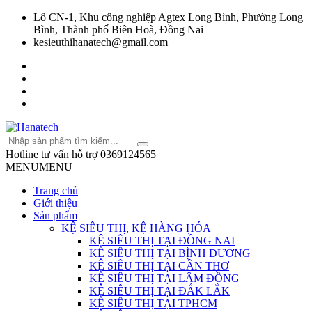
Lô CN-1, Khu công nghiệp Agtex Long Bình, Phường Long
Bình, Thành phố Biên Hoà, Đồng Nai
kesieuthihanatech@gmail.com
Hotline tư vấn hỗ trợ
0369124565
MENU
MENU
Trang chủ
Giới thiệu
Sản phẩm
KỆ SIÊU THỊ, KỆ HÀNG HÓA
KỆ SIÊU THỊ TẠI ĐỒNG NAI
KỆ SIÊU THỊ TẠI BÌNH DƯƠNG
KỆ SIÊU THỊ TẠI CẦN THƠ
KỆ SIÊU THỊ TẠI LÂM ĐỒNG
KỆ SIÊU THỊ TẠI ĐẮK LẮK
KỆ SIÊU THỊ TẠI TPHCM