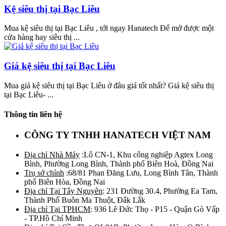
Kệ siêu thị tại Bạc Liêu
Mua kệ siêu thị tại Bạc Liêu , tới ngay Hanatech Để mở được một
cửa hàng hay siêu thị ...
Giá kệ siêu thị tại Bạc Liêu
Mua giá kệ siêu thị tại Bạc Liêu ở đâu giá tốt nhất? Giá kệ siêu thị
tại Bạc Liêu- ...
Thông tin liên hệ
CÔNG TY TNHH HANATECH VIỆT NAM
Địa chỉ Nhà Máy
:Lô CN-1, Khu công nghiệp Agtex Long
Bình, Phường Long Bình, Thành phố Biên Hoà, Đồng Nai
Trụ sở chính
:68/81 Phan Đăng Lưu, Long Bình Tân, Thành
phố Biên Hòa, Đồng Nai
Địa chỉ Tại Tây Nguyên
: 231 Đường 30.4, Phường Ea Tam,
Thành Phố Buôn Ma Thuột, Đắk Lắk
Địa chỉ Tại TPHCM
: 936 Lê Đức Thọ - P15 - Quận Gò Vấp
- TP.Hồ Chí Minh