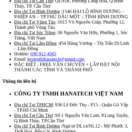
Địa chỉ Tại Cần Thơ
: QL91B, Phường Long Hòa, Q.Bình
Thủy, TP. Cần Thơ
Địa chỉ Tại Bình Dương
:1546 ĐẠI LỘ BÌNH DƯƠNG –
P.HIỆP AN – TP.THỦ DẦU MỘT – TỈNH BÌNH DƯƠNG
Địa chỉ Tại Vũng Tàu
:1615 Võ Nguyên Giáp, Phường 12,
Thành phố Vũng Tàu
Địa chỉ Tại Sóc Trăng
:36 Nguyễn Văn Hữu, Phường 1, Sóc
Trăng, Việt Nam
Địa chỉ Tại Lâm Đồng
:454 Hùng Vương – Thị Trấn Di Linh
– Lâm Đồng
Hotline:
036 912 4565
Email:
kesieuthihanatech@gmail.com
ĐẶC BIỆT : FREE VẬN CHUYỂN + LẮP ĐẶT NỘI
THÀNH CÁC TỈNH VÀ THÀNH PHỐ
Thông tin liên hệ
CÔNG TY TNHH HANATECH VIỆT NAM
Địa chỉ Tại TPHCM
: 936 Lê Đức Thọ - P15 - Quận Gò Vấp
- TP.Hồ Chí Minh
Địa chỉ Tại Cần Thơ
:Số 1 Nguyễn Văn Linh, P.Long Tuyền,
Q.Bình Thủy, TP.Cần Thơ
Địa chỉ Tại Bình Dương
:Ngã tư DL14/NL12 - Mỹ Phước 3,
Thới Hoà, Bến Cát, Bình Dương