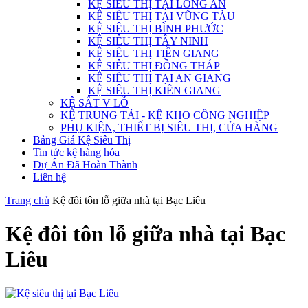
KỆ SIÊU THỊ TẠI LONG AN
KỆ SIÊU THỊ TẠI VŨNG TÀU
KỆ SIÊU THỊ BÌNH PHƯỚC
KỆ SIÊU THỊ TÂY NINH
KỆ SIÊU THỊ TIỀN GIANG
KỆ SIÊU THỊ ĐỒNG THÁP
KỆ SIÊU THỊ TẠI AN GIANG
KỆ SIÊU THỊ KIÊN GIANG
KỆ SẮT V LỖ
KỆ TRUNG TẢI - KỆ KHO CÔNG NGHIỆP
PHỤ KIỆN, THIẾT BỊ SIÊU THỊ, CỬA HÀNG
Bảng Giá Kệ Siêu Thị
Tin tức kệ hàng hóa
Dự Án Đã Hoàn Thành
Liên hệ
Trang chủ
Kệ đôi tôn lỗ giữa nhà tại Bạc Liêu
Kệ đôi tôn lỗ giữa nhà tại Bạc
Liêu