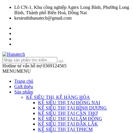
Lô CN-1, Khu công nghiệp Agtex Long Bình, Phường Long
Bình, Thành phố Biên Hoà, Đồng Nai
kesieuthihanatech@gmail.com
Hotline tư vấn hỗ trợ
0369124565
MENU
MENU
Trang chủ
Giới thiệu
Sản phẩm
KỆ SIÊU THỊ, KỆ HÀNG HÓA
KỆ SIÊU THỊ TẠI ĐỒNG NAI
KỆ SIÊU THỊ TẠI BÌNH DƯƠNG
KỆ SIÊU THỊ TẠI CẦN THƠ
KỆ SIÊU THỊ TẠI LÂM ĐỒNG
KỆ SIÊU THỊ TẠI ĐẮK LẮK
KỆ SIÊU THỊ TẠI TPHCM