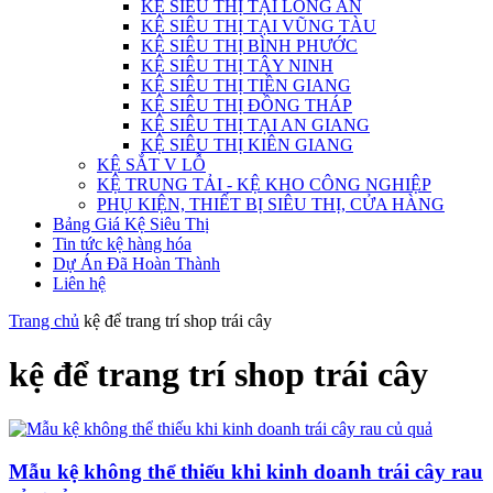
KỆ SIÊU THỊ TẠI LONG AN
KỆ SIÊU THỊ TẠI VŨNG TÀU
KỆ SIÊU THỊ BÌNH PHƯỚC
KỆ SIÊU THỊ TÂY NINH
KỆ SIÊU THỊ TIỀN GIANG
KỆ SIÊU THỊ ĐỒNG THÁP
KỆ SIÊU THỊ TẠI AN GIANG
KỆ SIÊU THỊ KIÊN GIANG
KỆ SẮT V LỖ
KỆ TRUNG TẢI - KỆ KHO CÔNG NGHIỆP
PHỤ KIỆN, THIẾT BỊ SIÊU THỊ, CỬA HÀNG
Bảng Giá Kệ Siêu Thị
Tin tức kệ hàng hóa
Dự Án Đã Hoàn Thành
Liên hệ
Trang chủ
kệ để trang trí shop trái cây
kệ để trang trí shop trái cây
Mẫu kệ không thể thiếu khi kinh doanh trái cây rau