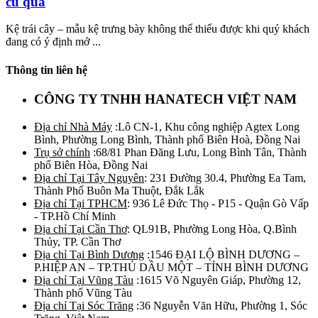
củ quả
Kệ trái cây – mẫu kệ trưng bày không thể thiếu được khi quý khách
đang có ý định mở ...
Thông tin liên hệ
CÔNG TY TNHH HANATECH VIỆT NAM
Địa chỉ Nhà Máy
:Lô CN-1, Khu công nghiệp Agtex Long
Bình, Phường Long Bình, Thành phố Biên Hoà, Đồng Nai
Trụ sở chính
:68/81 Phan Đăng Lưu, Long Bình Tân, Thành
phố Biên Hòa, Đồng Nai
Địa chỉ Tại Tây Nguyên
: 231 Đường 30.4, Phường Ea Tam,
Thành Phố Buôn Ma Thuột, Đắk Lắk
Địa chỉ Tại TPHCM
: 936 Lê Đức Thọ - P15 - Quận Gò Vấp
- TP.Hồ Chí Minh
Địa chỉ Tại Cần Thơ
: QL91B, Phường Long Hòa, Q.Bình
Thủy, TP. Cần Thơ
Địa chỉ Tại Bình Dương
:1546 ĐẠI LỘ BÌNH DƯƠNG –
P.HIỆP AN – TP.THỦ DẦU MỘT – TỈNH BÌNH DƯƠNG
Địa chỉ Tại Vũng Tàu
:1615 Võ Nguyên Giáp, Phường 12,
Thành phố Vũng Tàu
Địa chỉ Tại Sóc Trăng
:36 Nguyễn Văn Hữu, Phường 1, Sóc