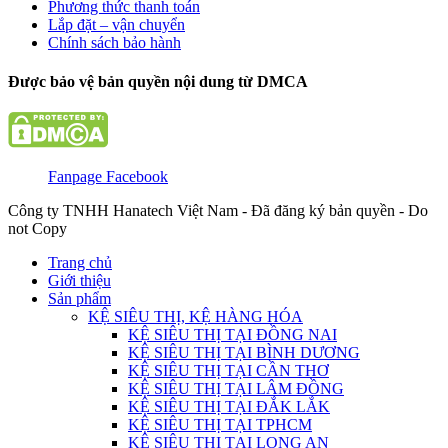
Phương thức thanh toán
Lắp đặt – vận chuyển
Chính sách bảo hành
Được bảo vệ bản quyền nội dung từ DMCA
Fanpage Facebook
Công ty TNHH Hanatech Việt Nam - Đã đăng ký bản quyền - Do
not Copy
Trang chủ
Giới thiệu
Sản phẩm
KỆ SIÊU THỊ, KỆ HÀNG HÓA
KỆ SIÊU THỊ TẠI ĐỒNG NAI
KỆ SIÊU THỊ TẠI BÌNH DƯƠNG
KỆ SIÊU THỊ TẠI CẦN THƠ
KỆ SIÊU THỊ TẠI LÂM ĐỒNG
KỆ SIÊU THỊ TẠI ĐẮK LẮK
KỆ SIÊU THỊ TẠI TPHCM
KỆ SIÊU THỊ TẠI LONG AN