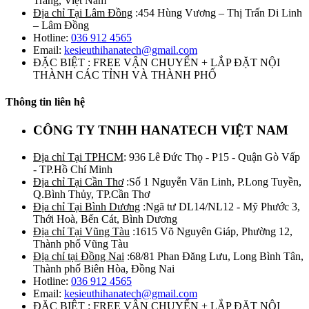
Trăng, Việt Nam
Địa chỉ Tại Lâm Đồng
:454 Hùng Vương – Thị Trấn Di Linh
– Lâm Đồng
Hotline:
036 912 4565
Email:
kesieuthihanatech@gmail.com
ĐẶC BIỆT : FREE VẬN CHUYỂN + LẮP ĐẶT NỘI
THÀNH CÁC TỈNH VÀ THÀNH PHỐ
Thông tin liên hệ
CÔNG TY TNHH HANATECH VIỆT NAM
Địa chỉ Tại TPHCM
: 936 Lê Đức Thọ - P15 - Quận Gò Vấp
- TP.Hồ Chí Minh
Địa chỉ Tại Cần Thơ
:Số 1 Nguyễn Văn Linh, P.Long Tuyền,
Q.Bình Thủy, TP.Cần Thơ
Địa chỉ Tại Bình Dương
:Ngã tư DL14/NL12 - Mỹ Phước 3,
Thới Hoà, Bến Cát, Bình Dương
Địa chỉ Tại Vũng Tàu
:1615 Võ Nguyên Giáp, Phường 12,
Thành phố Vũng Tàu
Địa chỉ tại Đồng Nai
:68/81 Phan Đăng Lưu, Long Bình Tân,
Thành phố Biên Hòa, Đồng Nai
Hotline:
036 912 4565
Email:
kesieuthihanatech@gmail.com
ĐẶC BIỆT : FREE VẬN CHUYỂN + LẮP ĐẶT NỘI