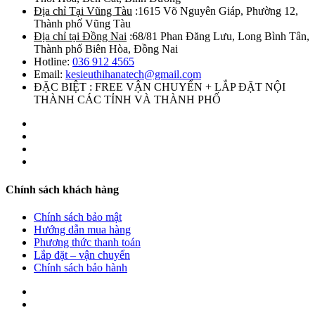
Địa chỉ Tại Vũng Tàu
:1615 Võ Nguyên Giáp, Phường 12,
Thành phố Vũng Tàu
Địa chỉ tại Đồng Nai
:68/81 Phan Đăng Lưu, Long Bình Tân,
Thành phố Biên Hòa, Đồng Nai
Hotline:
036 912 4565
Email:
kesieuthihanatech@gmail.com
ĐẶC BIỆT : FREE VẬN CHUYỂN + LẮP ĐẶT NỘI
THÀNH CÁC TỈNH VÀ THÀNH PHỐ
Chính sách khách hàng
Chính sách bảo mật
Hướng dẫn mua hàng
Phương thức thanh toán
Lắp đặt – vận chuyển
Chính sách bảo hành