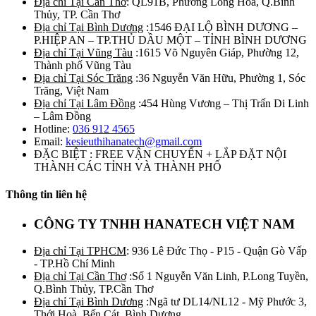
Địa chỉ Tại Cần Thơ
: QL91B, Phường Long Hòa, Q.Bình
Thủy, TP. Cần Thơ
Địa chỉ Tại Bình Dương
:1546 ĐẠI LỘ BÌNH DƯƠNG –
P.HIỆP AN – TP.THỦ DẦU MỘT – TỈNH BÌNH DƯƠNG
Địa chỉ Tại Vũng Tàu
:1615 Võ Nguyên Giáp, Phường 12,
Thành phố Vũng Tàu
Địa chỉ Tại Sóc Trăng
:36 Nguyễn Văn Hữu, Phường 1, Sóc
Trăng, Việt Nam
Địa chỉ Tại Lâm Đồng
:454 Hùng Vương – Thị Trấn Di Linh
– Lâm Đồng
Hotline:
036 912 4565
Email:
kesieuthihanatech@gmail.com
ĐẶC BIỆT : FREE VẬN CHUYỂN + LẮP ĐẶT NỘI
THÀNH CÁC TỈNH VÀ THÀNH PHỐ
Thông tin liên hệ
CÔNG TY TNHH HANATECH VIỆT NAM
Địa chỉ Tại TPHCM
: 936 Lê Đức Thọ - P15 - Quận Gò Vấp
- TP.Hồ Chí Minh
Địa chỉ Tại Cần Thơ
:Số 1 Nguyễn Văn Linh, P.Long Tuyền,
Q.Bình Thủy, TP.Cần Thơ
Địa chỉ Tại Bình Dương
:Ngã tư DL14/NL12 - Mỹ Phước 3,
Thới Hoà, Bến Cát, Bình Dương