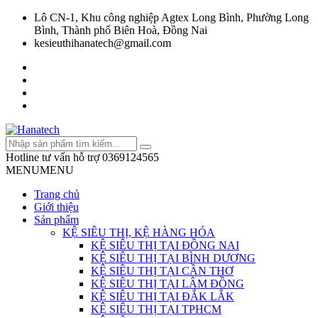
Lô CN-1, Khu công nghiệp Agtex Long Bình, Phường Long
Bình, Thành phố Biên Hoà, Đồng Nai
kesieuthihanatech@gmail.com
Hotline tư vấn hỗ trợ
0369124565
MENU
MENU
Trang chủ
Giới thiệu
Sản phẩm
KỆ SIÊU THỊ, KỆ HÀNG HÓA
KỆ SIÊU THỊ TẠI ĐỒNG NAI
KỆ SIÊU THỊ TẠI BÌNH DƯƠNG
KỆ SIÊU THỊ TẠI CẦN THƠ
KỆ SIÊU THỊ TẠI LÂM ĐỒNG
KỆ SIÊU THỊ TẠI ĐẮK LẮK
KỆ SIÊU THỊ TẠI TPHCM