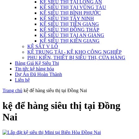
KỆ SIÊU THỊ TẠI LONG AN
KỆ SIÊU THỊ TẠI VŨNG TÀU
KỆ SIÊU THỊ BÌNH PHƯỚC
KỆ SIÊU THỊ TÂY NINH
KỆ SIÊU THỊ TIỀN GIANG
KỆ SIÊU THỊ ĐỒNG THÁP
KỆ SIÊU THỊ TẠI AN GIANG
KỆ SIÊU THỊ KIÊN GIANG
KỆ SẮT V LỖ
KỆ TRUNG TẢI - KỆ KHO CÔNG NGHIỆP
PHỤ KIỆN, THIẾT BỊ SIÊU THỊ, CỬA HÀNG
Bảng Giá Kệ Siêu Thị
Tin tức kệ hàng hóa
Dự Án Đã Hoàn Thành
Liên hệ
Trang chủ
kệ để hàng siêu thị tại Đồng Nai
kệ để hàng siêu thị tại Đồng
Nai