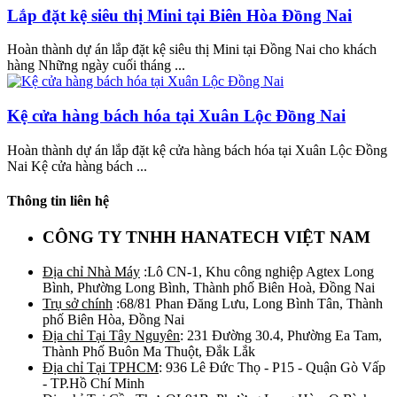
Lắp đặt kệ siêu thị Mini tại Biên Hòa Đồng Nai
Hoàn thành dự án lắp đặt kệ siêu thị Mini tại Đồng Nai cho khách
hàng Những ngày cuối tháng ...
Kệ cửa hàng bách hóa tại Xuân Lộc Đồng Nai
Hoàn thành dự án lắp đặt kệ cửa hàng bách hóa tại Xuân Lộc Đồng
Nai Kệ cửa hàng bách ...
Thông tin liên hệ
CÔNG TY TNHH HANATECH VIỆT NAM
Địa chỉ Nhà Máy
:Lô CN-1, Khu công nghiệp Agtex Long
Bình, Phường Long Bình, Thành phố Biên Hoà, Đồng Nai
Trụ sở chính
:68/81 Phan Đăng Lưu, Long Bình Tân, Thành
phố Biên Hòa, Đồng Nai
Địa chỉ Tại Tây Nguyên
: 231 Đường 30.4, Phường Ea Tam,
Thành Phố Buôn Ma Thuột, Đắk Lắk
Địa chỉ Tại TPHCM
: 936 Lê Đức Thọ - P15 - Quận Gò Vấp
- TP.Hồ Chí Minh