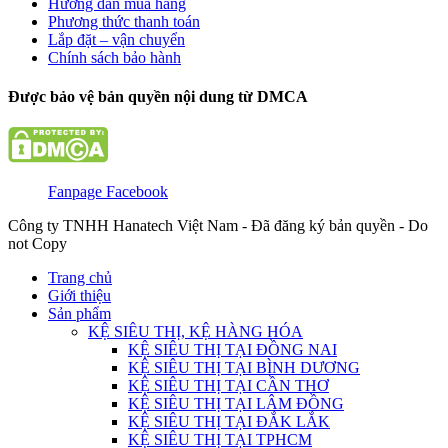
Hướng dẫn mua hàng
Phương thức thanh toán
Lắp đặt – vận chuyển
Chính sách bảo hành
Được bảo vệ bản quyền nội dung từ DMCA
Fanpage Facebook
Công ty TNHH Hanatech Việt Nam - Đã đăng ký bản quyền - Do
not Copy
Trang chủ
Giới thiệu
Sản phẩm
KỆ SIÊU THỊ, KỆ HÀNG HÓA
KỆ SIÊU THỊ TẠI ĐỒNG NAI
KỆ SIÊU THỊ TẠI BÌNH DƯƠNG
KỆ SIÊU THỊ TẠI CẦN THƠ
KỆ SIÊU THỊ TẠI LÂM ĐỒNG
KỆ SIÊU THỊ TẠI ĐẮK LẮK
KỆ SIÊU THỊ TẠI TPHCM