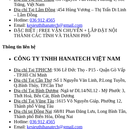
Trăng, Việt Nam
Địa chỉ Tại Lâm Đồng
:454 Hùng Vương – Thị Trấn Di Linh
– Lâm Đồng
Hotline:
036 912 4565
Email:
kesieuthihanatech@gmail.com
ĐẶC BIỆT : FREE VẬN CHUYỂN + LẮP ĐẶT NỘI
THÀNH CÁC TỈNH VÀ THÀNH PHỐ
Thông tin liên hệ
CÔNG TY TNHH HANATECH VIỆT NAM
Địa chỉ Tại TPHCM
: 936 Lê Đức Thọ - P15 - Quận Gò Vấp
- TP.Hồ Chí Minh
Địa chỉ Tại Cần Thơ
:Số 1 Nguyễn Văn Linh, P.Long Tuyền,
Q.Bình Thủy, TP.Cần Thơ
Địa chỉ Tại Bình Dương
:Ngã tư DL14/NL12 - Mỹ Phước 3,
Thới Hoà, Bến Cát, Bình Dương
Địa chỉ Tại Vũng Tàu
:1615 Võ Nguyên Giáp, Phường 12,
Thành phố Vũng Tàu
Địa chỉ tại Đồng Nai
:68/81 Phan Đăng Lưu, Long Bình Tân,
Thành phố Biên Hòa, Đồng Nai
Hotline:
036 912 4565
Email:
kesieuthihanatech@gmail.com