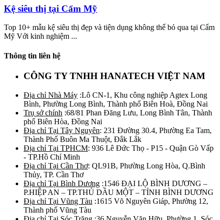
Kệ siêu thị tại Cẩm Mỹ
Top 10+ mẫu kệ siêu thị đẹp và tiện dụng không thể bỏ qua tại Cẩm
Mỹ Với kinh nghiệm ...
Thông tin liên hệ
CÔNG TY TNHH HANATECH VIỆT NAM
Địa chỉ Nhà Máy
:Lô CN-1, Khu công nghiệp Agtex Long
Bình, Phường Long Bình, Thành phố Biên Hoà, Đồng Nai
Trụ sở chính
:68/81 Phan Đăng Lưu, Long Bình Tân, Thành
phố Biên Hòa, Đồng Nai
Địa chỉ Tại Tây Nguyên
: 231 Đường 30.4, Phường Ea Tam,
Thành Phố Buôn Ma Thuột, Đắk Lắk
Địa chỉ Tại TPHCM
: 936 Lê Đức Thọ - P15 - Quận Gò Vấp
- TP.Hồ Chí Minh
Địa chỉ Tại Cần Thơ
: QL91B, Phường Long Hòa, Q.Bình
Thủy, TP. Cần Thơ
Địa chỉ Tại Bình Dương
:1546 ĐẠI LỘ BÌNH DƯƠNG –
P.HIỆP AN – TP.THỦ DẦU MỘT – TỈNH BÌNH DƯƠNG
Địa chỉ Tại Vũng Tàu
:1615 Võ Nguyên Giáp, Phường 12,
Thành phố Vũng Tàu
Địa chỉ Tại Sóc Trăng
:36 Nguyễn Văn Hữu, Phường 1, Sóc