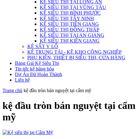
KỆ SIÊU THỊ TẠI LONG AN
KỆ SIÊU THỊ TẠI VŨNG TÀU
KỆ SIÊU THỊ BÌNH PHƯỚC
KỆ SIÊU THỊ TÂY NINH
KỆ SIÊU THỊ TIỀN GIANG
KỆ SIÊU THỊ ĐỒNG THÁP
KỆ SIÊU THỊ TẠI AN GIANG
KỆ SIÊU THỊ KIÊN GIANG
KỆ SẮT V LỖ
KỆ TRUNG TẢI - KỆ KHO CÔNG NGHIỆP
PHỤ KIỆN, THIẾT BỊ SIÊU THỊ, CỬA HÀNG
Bảng Giá Kệ Siêu Thị
Tin tức kệ hàng hóa
Dự Án Đã Hoàn Thành
Liên hệ
Trang chủ
kệ đầu tròn bán nguyệt tại cẩm mỹ
kệ đầu tròn bán nguyệt tại cẩm
mỹ