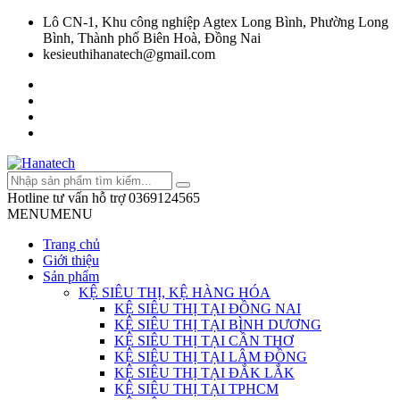
Lô CN-1, Khu công nghiệp Agtex Long Bình, Phường Long
Bình, Thành phố Biên Hoà, Đồng Nai
kesieuthihanatech@gmail.com
Hotline tư vấn hỗ trợ
0369124565
MENU
MENU
Trang chủ
Giới thiệu
Sản phẩm
KỆ SIÊU THỊ, KỆ HÀNG HÓA
KỆ SIÊU THỊ TẠI ĐỒNG NAI
KỆ SIÊU THỊ TẠI BÌNH DƯƠNG
KỆ SIÊU THỊ TẠI CẦN THƠ
KỆ SIÊU THỊ TẠI LÂM ĐỒNG
KỆ SIÊU THỊ TẠI ĐẮK LẮK
KỆ SIÊU THỊ TẠI TPHCM