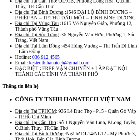
Địa chỉ Tại Cần Thơ
: QL91B, Phường Long Hòa, Q.Bình
Thủy, TP. Cần Thơ
Địa chỉ Tại Bình Dương
:1546 ĐẠI LỘ BÌNH DƯƠNG –
P.HIỆP AN – TP.THỦ DẦU MỘT – TỈNH BÌNH DƯƠNG
Địa chỉ Tại Vũng Tàu
:1615 Võ Nguyên Giáp, Phường 12,
Thành phố Vũng Tàu
Địa chỉ Tại Sóc Trăng
:36 Nguyễn Văn Hữu, Phường 1, Sóc
Trăng, Việt Nam
Địa chỉ Tại Lâm Đồng
:454 Hùng Vương – Thị Trấn Di Linh
– Lâm Đồng
Hotline:
036 912 4565
Email:
kesieuthihanatech@gmail.com
ĐẶC BIỆT : FREE VẬN CHUYỂN + LẮP ĐẶT NỘI
THÀNH CÁC TỈNH VÀ THÀNH PHỐ
Thông tin liên hệ
CÔNG TY TNHH HANATECH VIỆT NAM
Địa chỉ Tại TPHCM
: 936 Lê Đức Thọ - P15 - Quận Gò Vấp
- TP.Hồ Chí Minh
Địa chỉ Tại Cần Thơ
:Số 1 Nguyễn Văn Linh, P.Long Tuyền,
Q.Bình Thủy, TP.Cần Thơ
Địa chỉ Tại Bình Dương
:Ngã tư DL14/NL12 - Mỹ Phước 3,
Thới Hoà, Bến Cát, Bình Dương