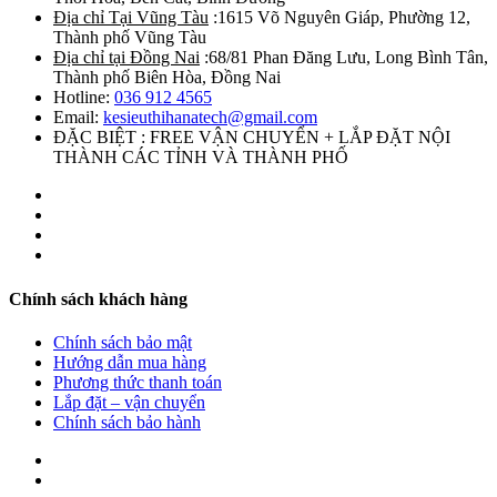
Địa chỉ Tại Vũng Tàu
:1615 Võ Nguyên Giáp, Phường 12,
Thành phố Vũng Tàu
Địa chỉ tại Đồng Nai
:68/81 Phan Đăng Lưu, Long Bình Tân,
Thành phố Biên Hòa, Đồng Nai
Hotline:
036 912 4565
Email:
kesieuthihanatech@gmail.com
ĐẶC BIỆT : FREE VẬN CHUYỂN + LẮP ĐẶT NỘI
THÀNH CÁC TỈNH VÀ THÀNH PHỐ
Chính sách khách hàng
Chính sách bảo mật
Hướng dẫn mua hàng
Phương thức thanh toán
Lắp đặt – vận chuyển
Chính sách bảo hành