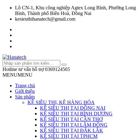
Lô CN-1, Khu công nghiệp Agtex Long Bình, Phường Long
Bình, Thành phố Biên Hoà, Đồng Nai
kesieuthihanatech@gmail.com
Hotline tư vấn hỗ trợ
0369124565
MENU
MENU
Trang chủ
Giới thiệu
Sản phẩm
KỆ SIÊU THỊ, KỆ HÀNG HÓA
KỆ SIÊU THỊ TẠI ĐỒNG NAI
KỆ SIÊU THỊ TẠI BÌNH DƯƠNG
KỆ SIÊU THỊ TẠI CẦN THƠ
KỆ SIÊU THỊ TẠI LÂM ĐỒNG
KỆ SIÊU THỊ TẠI ĐẮK LẮK
KỆ SIÊU THỊ TẠI TPHCM