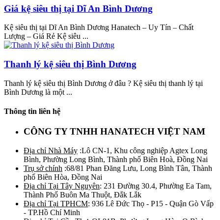
Giá kệ siêu thị tại Dĩ An Bình Dương
Kệ siêu thị tại Dĩ An Bình Dương Hanatech – Uy Tín – Chất
Lượng – Giá Rẻ Kệ siêu ...
Thanh lý kệ siêu thị Bình Dương
Thanh lý kệ siêu thị Bình Dương ở đâu ? Kệ siêu thị thanh lý tại
Bình Dương là một ...
Thông tin liên hệ
CÔNG TY TNHH HANATECH VIỆT NAM
Địa chỉ Nhà Máy
:Lô CN-1, Khu công nghiệp Agtex Long
Bình, Phường Long Bình, Thành phố Biên Hoà, Đồng Nai
Trụ sở chính
:68/81 Phan Đăng Lưu, Long Bình Tân, Thành
phố Biên Hòa, Đồng Nai
Địa chỉ Tại Tây Nguyên
: 231 Đường 30.4, Phường Ea Tam,
Thành Phố Buôn Ma Thuột, Đắk Lắk
Địa chỉ Tại TPHCM
: 936 Lê Đức Thọ - P15 - Quận Gò Vấp
- TP.Hồ Chí Minh