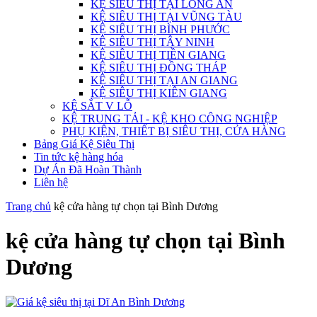
KỆ SIÊU THỊ TẠI LONG AN
KỆ SIÊU THỊ TẠI VŨNG TÀU
KỆ SIÊU THỊ BÌNH PHƯỚC
KỆ SIÊU THỊ TÂY NINH
KỆ SIÊU THỊ TIỀN GIANG
KỆ SIÊU THỊ ĐỒNG THÁP
KỆ SIÊU THỊ TẠI AN GIANG
KỆ SIÊU THỊ KIÊN GIANG
KỆ SẮT V LỖ
KỆ TRUNG TẢI - KỆ KHO CÔNG NGHIỆP
PHỤ KIỆN, THIẾT BỊ SIÊU THỊ, CỬA HÀNG
Bảng Giá Kệ Siêu Thị
Tin tức kệ hàng hóa
Dự Án Đã Hoàn Thành
Liên hệ
Trang chủ
kệ cửa hàng tự chọn tại Bình Dương
kệ cửa hàng tự chọn tại Bình
Dương