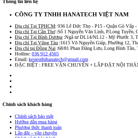
Thông tin liên hệ
CÔNG TY TNHH HANATECH VIỆT NAM
Địa chỉ Tại TPHCM
: 936 Lê Đức Thọ - P15 - Quận Gò Vấp -
Địa chỉ Tại Cần Thơ
:Số 1 Nguyễn Văn Linh, P.Long Tuyền, 
Địa chỉ Tại Bình Dương
:Ngã tư DL14/NL12 - Mỹ Phước 3, T
Địa chỉ Tại Vũng Tàu
:1615 Võ Nguyên Giáp, Phường 12, Th
Địa chỉ tại Đồng Nai
:68/81 Phan Đăng Lưu, Long Bình Tân, 
Hotline:
036 912 4565
Email:
kesieuthihanatech@gmail.com
ĐẶC BIỆT : FREE VẬN CHUYỂN + LẮP ĐẶT NỘI TH
Chính sách khách hàng
Chính sách bảo mật
Hướng dẫn mua hàng
Phương thức thanh toán
Lắp đặt – vận chuyển