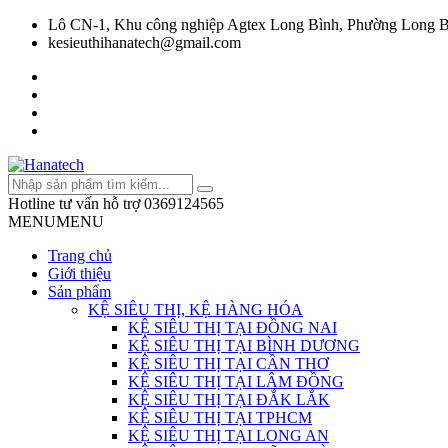
Lô CN-1, Khu công nghiệp Agtex Long Bình, Phường Long B
kesieuthihanatech@gmail.com
Hotline tư vấn hỗ trợ
0369124565
MENU
MENU
Trang chủ
Giới thiệu
Sản phẩm
KỆ SIÊU THỊ, KỆ HÀNG HÓA
KỆ SIÊU THỊ TẠI ĐỒNG NAI
KỆ SIÊU THỊ TẠI BÌNH DƯƠNG
KỆ SIÊU THỊ TẠI CẦN THƠ
KỆ SIÊU THỊ TẠI LÂM ĐỒNG
KỆ SIÊU THỊ TẠI ĐẮK LẮK
KỆ SIÊU THỊ TẠI TPHCM
KỆ SIÊU THỊ TẠI LONG AN