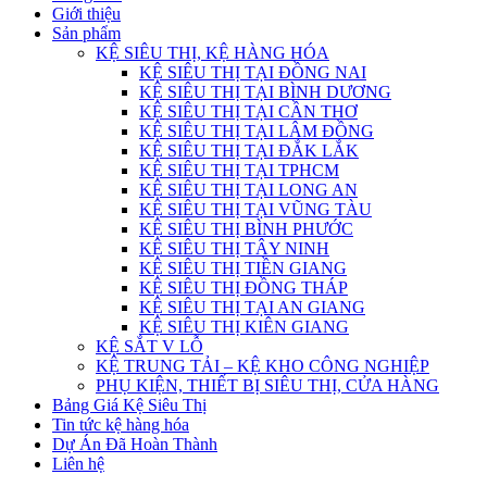
Giới thiệu
Sản phẩm
KỆ SIÊU THỊ, KỆ HÀNG HÓA
KỆ SIÊU THỊ TẠI ĐỒNG NAI
KỆ SIÊU THỊ TẠI BÌNH DƯƠNG
KỆ SIÊU THỊ TẠI CẦN THƠ
KỆ SIÊU THỊ TẠI LÂM ĐỒNG
KỆ SIÊU THỊ TẠI ĐẮK LẮK
KỆ SIÊU THỊ TẠI TPHCM
KỆ SIÊU THỊ TẠI LONG AN
KỆ SIÊU THỊ TẠI VŨNG TÀU
KỆ SIÊU THỊ BÌNH PHƯỚC
KỆ SIÊU THỊ TÂY NINH
KỆ SIÊU THỊ TIỀN GIANG
KỆ SIÊU THỊ ĐỒNG THÁP
KỆ SIÊU THỊ TẠI AN GIANG
KỆ SIÊU THỊ KIÊN GIANG
KỆ SẮT V LỖ
KỆ TRUNG TẢI – KỆ KHO CÔNG NGHIỆP
PHỤ KIỆN, THIẾT BỊ SIÊU THỊ, CỬA HÀNG
Bảng Giá Kệ Siêu Thị
Tin tức kệ hàng hóa
Dự Án Đã Hoàn Thành
Liên hệ