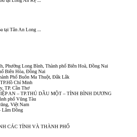
od tại Long An Kệ ...
a tại Tân An Long ...
h, Phường Long Bình, Thành phố Biên Hoà, Đồng Nai
hố Biên Hòa, Đồng Nai
Thành Phố Buôn Ma Thuột, Đắk Lắk
 TP.Hồ Chí Minh
y, TP. Cần Thơ
HIỆP AN – TP.THỦ DẦU MỘT – TỈNH BÌNH DƯƠNG
ành phố Vũng Tàu
răng, Việt Nam
 – Lâm Đồng
ÀNH CÁC TỈNH VÀ THÀNH PHỐ