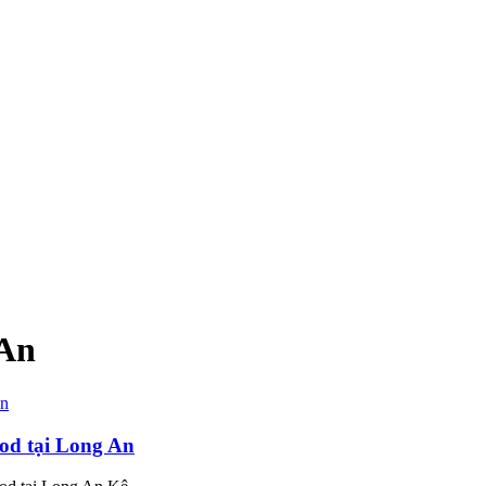
 An
ood tại Long An