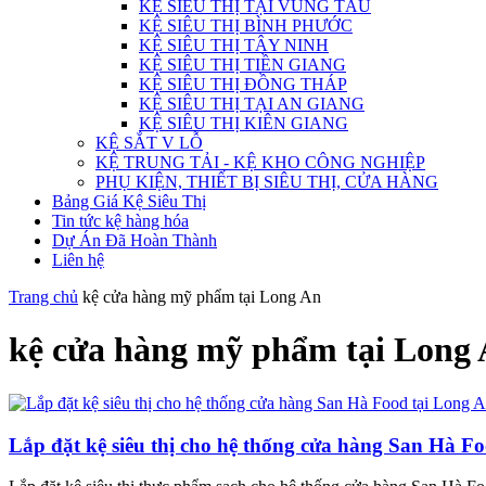
KỆ SIÊU THỊ TẠI VŨNG TÀU
KỆ SIÊU THỊ BÌNH PHƯỚC
KỆ SIÊU THỊ TÂY NINH
KỆ SIÊU THỊ TIỀN GIANG
KỆ SIÊU THỊ ĐỒNG THÁP
KỆ SIÊU THỊ TẠI AN GIANG
KỆ SIÊU THỊ KIÊN GIANG
KỆ SẮT V LỖ
KỆ TRUNG TẢI - KỆ KHO CÔNG NGHIỆP
PHỤ KIỆN, THIẾT BỊ SIÊU THỊ, CỬA HÀNG
Bảng Giá Kệ Siêu Thị
Tin tức kệ hàng hóa
Dự Án Đã Hoàn Thành
Liên hệ
Trang chủ
kệ cửa hàng mỹ phẩm tại Long An
kệ cửa hàng mỹ phẩm tại Long
Lắp đặt kệ siêu thị cho hệ thống cửa hàng San Hà F