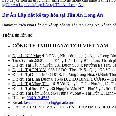
Lắp đặt kệ siêu thị thực phẩm sạch cho hệ thống cửa hàng San Hà Fo
Dự Án Lắp đặt kệ tạp hóa tại Tân An Long An
Hanatech triển khai Lắp đặt kệ tạp hóa tại Tân An Long An Kệ tạp hó
Thông tin liên hệ
CÔNG TY TNHH HANATECH VIỆT NAM
Địa chỉ Nhà Máy
:Lô CN-1, Khu công nghiệp Agtex Long Bìn
Trụ sở chính
:68/81 Phan Đăng Lưu, Long Bình Tân, Thành p
Địa chỉ Tại Tây Nguyên
: 231 Đường 30.4, Phường Ea Tam, 
Địa chỉ Tại TPHCM
: 936 Lê Đức Thọ - P15 - Quận Gò Vấp -
Địa chỉ Tại Cần Thơ
: QL91B, Phường Long Hòa, Q.Bình Thủ
Địa chỉ Tại Bình Dương
:1546 ĐẠI LỘ BÌNH DƯƠNG – P.
Địa chỉ Tại Vũng Tàu
:1615 Võ Nguyên Giáp, Phường 12, Th
Địa chỉ Tại Sóc Trăng
:36 Nguyễn Văn Hữu, Phường 1, Sóc T
Địa chỉ Tại Lâm Đồng
:454 Hùng Vương – Thị Trấn Di Linh
Hotline:
036 912 4565
Email:
kesieuthihanatech@gmail.com
ĐẶC BIỆT : FREE VẬN CHUYỂN + LẮP ĐẶT NỘI TH