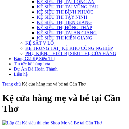
KỆ SIÊU THỊ TẠI LONG AN
KỆ SIÊU THỊ TẠI VŨNG TÀU
KỆ SIÊU THỊ BÌNH PHƯỚC
KỆ SIÊU THỊ TÂY NINH
KỆ SIÊU THỊ TIỀN GIANG
KỆ SIÊU THỊ ĐỒNG THÁP
KỆ SIÊU THỊ TẠI AN GIANG
KỆ SIÊU THỊ KIÊN GIANG
KỆ SẮT V LỖ
KỆ TRUNG TẢI - KỆ KHO CÔNG NGHIỆP
PHỤ KIỆN, THIẾT BỊ SIÊU THỊ, CỬA HÀNG
Bảng Giá Kệ Siêu Thị
Tin tức kệ hàng hóa
Dự Án Đã Hoàn Thành
Liên hệ
Trang chủ
Kệ cửa hàng mẹ và bé tại Cần Thơ
Kệ cửa hàng mẹ và bé tại Cần
Thơ