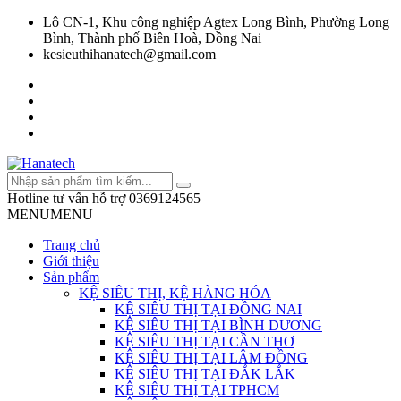
Lô CN-1, Khu công nghiệp Agtex Long Bình, Phường Long
Bình, Thành phố Biên Hoà, Đồng Nai
kesieuthihanatech@gmail.com
Hotline tư vấn hỗ trợ
0369124565
MENU
MENU
Trang chủ
Giới thiệu
Sản phẩm
KỆ SIÊU THỊ, KỆ HÀNG HÓA
KỆ SIÊU THỊ TẠI ĐỒNG NAI
KỆ SIÊU THỊ TẠI BÌNH DƯƠNG
KỆ SIÊU THỊ TẠI CẦN THƠ
KỆ SIÊU THỊ TẠI LÂM ĐỒNG
KỆ SIÊU THỊ TẠI ĐẮK LẮK
KỆ SIÊU THỊ TẠI TPHCM