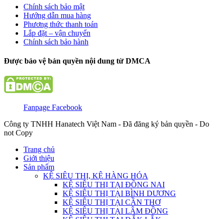
Chính sách bảo mật
Hướng dẫn mua hàng
Phương thức thanh toán
Lắp đặt – vận chuyển
Chính sách bảo hành
Được bảo vệ bản quyền nội dung từ DMCA
Fanpage Facebook
Công ty TNHH Hanatech Việt Nam - Đã đăng ký bản quyền - Do
not Copy
Trang chủ
Giới thiệu
Sản phẩm
KỆ SIÊU THỊ, KỆ HÀNG HÓA
KỆ SIÊU THỊ TẠI ĐỒNG NAI
KỆ SIÊU THỊ TẠI BÌNH DƯƠNG
KỆ SIÊU THỊ TẠI CẦN THƠ
KỆ SIÊU THỊ TẠI LÂM ĐỒNG