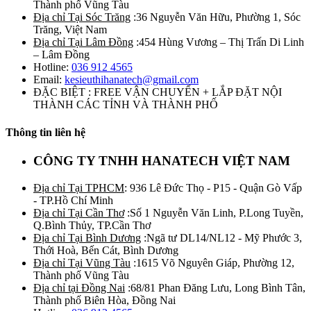
Thành phố Vũng Tàu
Địa chỉ Tại Sóc Trăng
:36 Nguyễn Văn Hữu, Phường 1, Sóc
Trăng, Việt Nam
Địa chỉ Tại Lâm Đồng
:454 Hùng Vương – Thị Trấn Di Linh
– Lâm Đồng
Hotline:
036 912 4565
Email:
kesieuthihanatech@gmail.com
ĐẶC BIỆT : FREE VẬN CHUYỂN + LẮP ĐẶT NỘI
THÀNH CÁC TỈNH VÀ THÀNH PHỐ
Thông tin liên hệ
CÔNG TY TNHH HANATECH VIỆT NAM
Địa chỉ Tại TPHCM
: 936 Lê Đức Thọ - P15 - Quận Gò Vấp
- TP.Hồ Chí Minh
Địa chỉ Tại Cần Thơ
:Số 1 Nguyễn Văn Linh, P.Long Tuyền,
Q.Bình Thủy, TP.Cần Thơ
Địa chỉ Tại Bình Dương
:Ngã tư DL14/NL12 - Mỹ Phước 3,
Thới Hoà, Bến Cát, Bình Dương
Địa chỉ Tại Vũng Tàu
:1615 Võ Nguyên Giáp, Phường 12,
Thành phố Vũng Tàu
Địa chỉ tại Đồng Nai
:68/81 Phan Đăng Lưu, Long Bình Tân,
Thành phố Biên Hòa, Đồng Nai