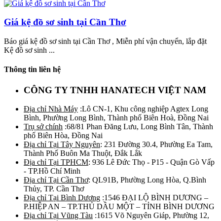
Giá kệ đồ sơ sinh tại Cần Thơ
Báo giá kệ đồ sơ sinh tại Cần Thơ , Miễn phí vận chuyển, lắp đặt
Kệ đồ sơ sinh ...
Thông tin liên hệ
CÔNG TY TNHH HANATECH VIỆT NAM
Địa chỉ Nhà Máy
:Lô CN-1, Khu công nghiệp Agtex Long
Bình, Phường Long Bình, Thành phố Biên Hoà, Đồng Nai
Trụ sở chính
:68/81 Phan Đăng Lưu, Long Bình Tân, Thành
phố Biên Hòa, Đồng Nai
Địa chỉ Tại Tây Nguyên
: 231 Đường 30.4, Phường Ea Tam,
Thành Phố Buôn Ma Thuột, Đắk Lắk
Địa chỉ Tại TPHCM
: 936 Lê Đức Thọ - P15 - Quận Gò Vấp
- TP.Hồ Chí Minh
Địa chỉ Tại Cần Thơ
: QL91B, Phường Long Hòa, Q.Bình
Thủy, TP. Cần Thơ
Địa chỉ Tại Bình Dương
:1546 ĐẠI LỘ BÌNH DƯƠNG –
P.HIỆP AN – TP.THỦ DẦU MỘT – TỈNH BÌNH DƯƠNG
Địa chỉ Tại Vũng Tàu
:1615 Võ Nguyên Giáp, Phường 12,