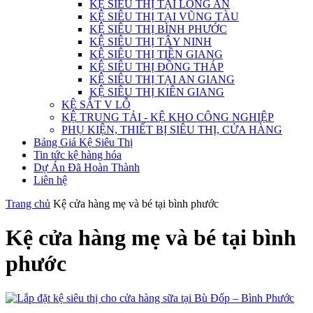
KỆ SIÊU THỊ TẠI LONG AN
KỆ SIÊU THỊ TẠI VŨNG TÀU
KỆ SIÊU THỊ BÌNH PHƯỚC
KỆ SIÊU THỊ TÂY NINH
KỆ SIÊU THỊ TIỀN GIANG
KỆ SIÊU THỊ ĐỒNG THÁP
KỆ SIÊU THỊ TẠI AN GIANG
KỆ SIÊU THỊ KIÊN GIANG
KỆ SẮT V LỖ
KỆ TRUNG TẢI - KỆ KHO CÔNG NGHIỆP
PHỤ KIỆN, THIẾT BỊ SIÊU THỊ, CỬA HÀNG
Bảng Giá Kệ Siêu Thị
Tin tức kệ hàng hóa
Dự Án Đã Hoàn Thành
Liên hệ
Trang chủ
Kệ cửa hàng mẹ và bé tại bình phước
Kệ cửa hàng mẹ và bé tại bình
phước