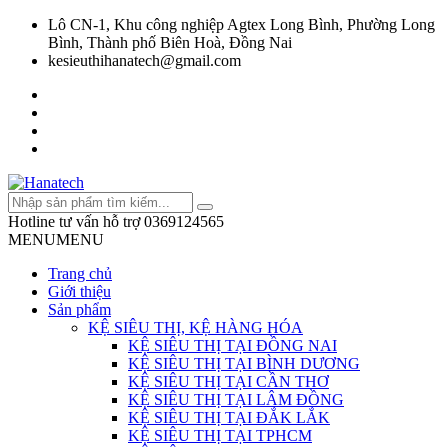
Lô CN-1, Khu công nghiệp Agtex Long Bình, Phường Long
Bình, Thành phố Biên Hoà, Đồng Nai
kesieuthihanatech@gmail.com
Hotline tư vấn hỗ trợ
0369124565
MENU
MENU
Trang chủ
Giới thiệu
Sản phẩm
KỆ SIÊU THỊ, KỆ HÀNG HÓA
KỆ SIÊU THỊ TẠI ĐỒNG NAI
KỆ SIÊU THỊ TẠI BÌNH DƯƠNG
KỆ SIÊU THỊ TẠI CẦN THƠ
KỆ SIÊU THỊ TẠI LÂM ĐỒNG
KỆ SIÊU THỊ TẠI ĐẮK LẮK
KỆ SIÊU THỊ TẠI TPHCM