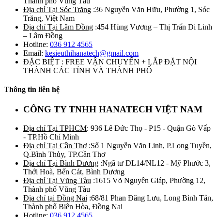
Thành phố Vũng Tàu
Địa chỉ Tại Sóc Trăng
:36 Nguyễn Văn Hữu, Phường 1, Sóc
Trăng, Việt Nam
Địa chỉ Tại Lâm Đồng
:454 Hùng Vương – Thị Trấn Di Linh
– Lâm Đồng
Hotline:
036 912 4565
Email:
kesieuthihanatech@gmail.com
ĐẶC BIỆT : FREE VẬN CHUYỂN + LẮP ĐẶT NỘI
THÀNH CÁC TỈNH VÀ THÀNH PHỐ
Thông tin liên hệ
CÔNG TY TNHH HANATECH VIỆT NAM
Địa chỉ Tại TPHCM
: 936 Lê Đức Thọ - P15 - Quận Gò Vấp
- TP.Hồ Chí Minh
Địa chỉ Tại Cần Thơ
:Số 1 Nguyễn Văn Linh, P.Long Tuyền,
Q.Bình Thủy, TP.Cần Thơ
Địa chỉ Tại Bình Dương
:Ngã tư DL14/NL12 - Mỹ Phước 3,
Thới Hoà, Bến Cát, Bình Dương
Địa chỉ Tại Vũng Tàu
:1615 Võ Nguyên Giáp, Phường 12,
Thành phố Vũng Tàu
Địa chỉ tại Đồng Nai
:68/81 Phan Đăng Lưu, Long Bình Tân,
Thành phố Biên Hòa, Đồng Nai
Hotline:
036 912 4565