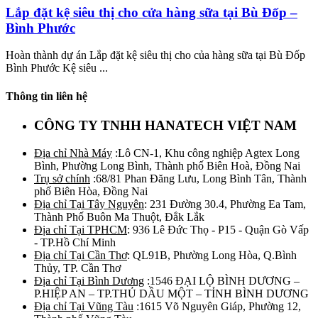
Lắp đặt kệ siêu thị cho cửa hàng sữa tại Bù Đốp –
Bình Phước
Hoàn thành dự án Lắp đặt kệ siêu thị cho của hàng sữa tại Bù Đốp
Bình Phước Kệ siêu ...
Thông tin liên hệ
CÔNG TY TNHH HANATECH VIỆT NAM
Địa chỉ Nhà Máy
:Lô CN-1, Khu công nghiệp Agtex Long
Bình, Phường Long Bình, Thành phố Biên Hoà, Đồng Nai
Trụ sở chính
:68/81 Phan Đăng Lưu, Long Bình Tân, Thành
phố Biên Hòa, Đồng Nai
Địa chỉ Tại Tây Nguyên
: 231 Đường 30.4, Phường Ea Tam,
Thành Phố Buôn Ma Thuột, Đắk Lắk
Địa chỉ Tại TPHCM
: 936 Lê Đức Thọ - P15 - Quận Gò Vấp
- TP.Hồ Chí Minh
Địa chỉ Tại Cần Thơ
: QL91B, Phường Long Hòa, Q.Bình
Thủy, TP. Cần Thơ
Địa chỉ Tại Bình Dương
:1546 ĐẠI LỘ BÌNH DƯƠNG –
P.HIỆP AN – TP.THỦ DẦU MỘT – TỈNH BÌNH DƯƠNG
Địa chỉ Tại Vũng Tàu
:1615 Võ Nguyên Giáp, Phường 12,