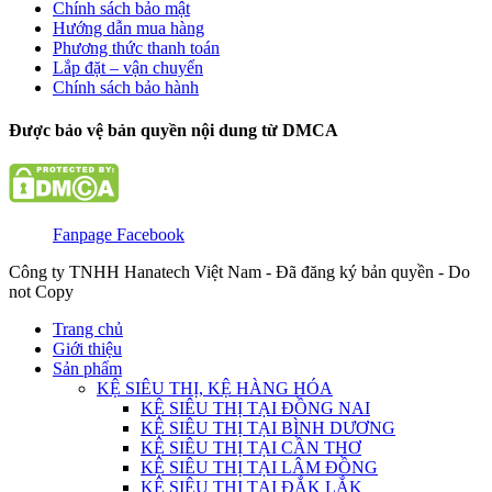
Chính sách bảo mật
Hướng dẫn mua hàng
Phương thức thanh toán
Lắp đặt – vận chuyển
Chính sách bảo hành
Được bảo vệ bản quyền nội dung từ DMCA
Fanpage Facebook
Công ty TNHH Hanatech Việt Nam - Đã đăng ký bản quyền - Do
not Copy
Trang chủ
Giới thiệu
Sản phẩm
KỆ SIÊU THỊ, KỆ HÀNG HÓA
KỆ SIÊU THỊ TẠI ĐỒNG NAI
KỆ SIÊU THỊ TẠI BÌNH DƯƠNG
KỆ SIÊU THỊ TẠI CẦN THƠ
KỆ SIÊU THỊ TẠI LÂM ĐỒNG
KỆ SIÊU THỊ TẠI ĐẮK LẮK