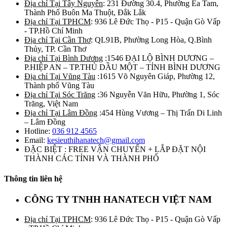
Địa chỉ Tại Tây Nguyên
: 231 Đường 30.4, Phường Ea Tam,
Thành Phố Buôn Ma Thuột, Đắk Lắk
Địa chỉ Tại TPHCM
: 936 Lê Đức Thọ - P15 - Quận Gò Vấp
- TP.Hồ Chí Minh
Địa chỉ Tại Cần Thơ
: QL91B, Phường Long Hòa, Q.Bình
Thủy, TP. Cần Thơ
Địa chỉ Tại Bình Dương
:1546 ĐẠI LỘ BÌNH DƯƠNG –
P.HIỆP AN – TP.THỦ DẦU MỘT – TỈNH BÌNH DƯƠNG
Địa chỉ Tại Vũng Tàu
:1615 Võ Nguyên Giáp, Phường 12,
Thành phố Vũng Tàu
Địa chỉ Tại Sóc Trăng
:36 Nguyễn Văn Hữu, Phường 1, Sóc
Trăng, Việt Nam
Địa chỉ Tại Lâm Đồng
:454 Hùng Vương – Thị Trấn Di Linh
– Lâm Đồng
Hotline:
036 912 4565
Email:
kesieuthihanatech@gmail.com
ĐẶC BIỆT : FREE VẬN CHUYỂN + LẮP ĐẶT NỘI
THÀNH CÁC TỈNH VÀ THÀNH PHỐ
Thông tin liên hệ
CÔNG TY TNHH HANATECH VIỆT NAM
Địa chỉ Tại TPHCM
: 936 Lê Đức Thọ - P15 - Quận Gò Vấp