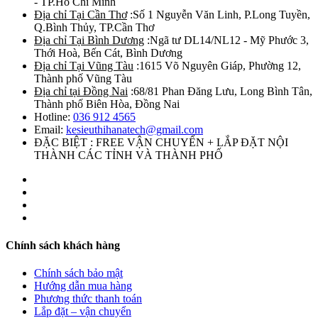
- TP.Hồ Chí Minh
Địa chỉ Tại Cần Thơ
:Số 1 Nguyễn Văn Linh, P.Long Tuyền,
Q.Bình Thủy, TP.Cần Thơ
Địa chỉ Tại Bình Dương
:Ngã tư DL14/NL12 - Mỹ Phước 3,
Thới Hoà, Bến Cát, Bình Dương
Địa chỉ Tại Vũng Tàu
:1615 Võ Nguyên Giáp, Phường 12,
Thành phố Vũng Tàu
Địa chỉ tại Đồng Nai
:68/81 Phan Đăng Lưu, Long Bình Tân,
Thành phố Biên Hòa, Đồng Nai
Hotline:
036 912 4565
Email:
kesieuthihanatech@gmail.com
ĐẶC BIỆT : FREE VẬN CHUYỂN + LẮP ĐẶT NỘI
THÀNH CÁC TỈNH VÀ THÀNH PHỐ
Chính sách khách hàng
Chính sách bảo mật
Hướng dẫn mua hàng
Phương thức thanh toán
Lắp đặt – vận chuyển