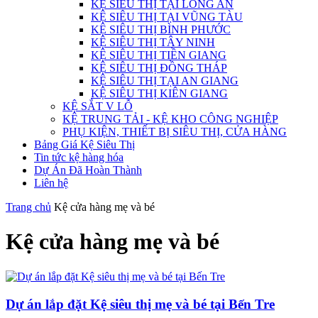
KỆ SIÊU THỊ TẠI LONG AN
KỆ SIÊU THỊ TẠI VŨNG TÀU
KỆ SIÊU THỊ BÌNH PHƯỚC
KỆ SIÊU THỊ TÂY NINH
KỆ SIÊU THỊ TIỀN GIANG
KỆ SIÊU THỊ ĐỒNG THÁP
KỆ SIÊU THỊ TẠI AN GIANG
KỆ SIÊU THỊ KIÊN GIANG
KỆ SẮT V LỖ
KỆ TRUNG TẢI - KỆ KHO CÔNG NGHIỆP
PHỤ KIỆN, THIẾT BỊ SIÊU THỊ, CỬA HÀNG
Bảng Giá Kệ Siêu Thị
Tin tức kệ hàng hóa
Dự Án Đã Hoàn Thành
Liên hệ
Trang chủ
Kệ cửa hàng mẹ và bé
Kệ cửa hàng mẹ và bé
Dự án lắp đặt Kệ siêu thị mẹ và bé tại Bến Tre