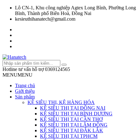
Lô CN-1, Khu công nghiệp Agtex Long Bình, Phường Long
Bình, Thành phố Biên Hoà, Đồng Nai
kesieuthihanatech@gmail.com
Hotline tư vấn hỗ trợ
0369124565
MENU
MENU
Trang chủ
Giới thiệu
Sản phẩm
KỆ SIÊU THỊ, KỆ HÀNG HÓA
KỆ SIÊU THỊ TẠI ĐỒNG NAI
KỆ SIÊU THỊ TẠI BÌNH DƯƠNG
KỆ SIÊU THỊ TẠI CẦN THƠ
KỆ SIÊU THỊ TẠI LÂM ĐỒNG
KỆ SIÊU THỊ TẠI ĐẮK LẮK
KỆ SIÊU THỊ TẠI TPHCM