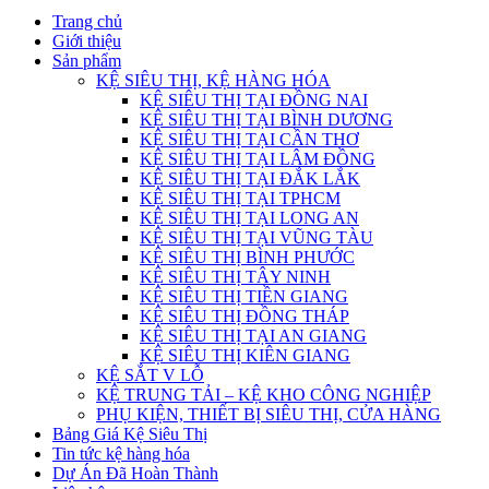
Trang chủ
Giới thiệu
Sản phẩm
KỆ SIÊU THỊ, KỆ HÀNG HÓA
KỆ SIÊU THỊ TẠI ĐỒNG NAI
KỆ SIÊU THỊ TẠI BÌNH DƯƠNG
KỆ SIÊU THỊ TẠI CẦN THƠ
KỆ SIÊU THỊ TẠI LÂM ĐỒNG
KỆ SIÊU THỊ TẠI ĐẮK LẮK
KỆ SIÊU THỊ TẠI TPHCM
KỆ SIÊU THỊ TẠI LONG AN
KỆ SIÊU THỊ TẠI VŨNG TÀU
KỆ SIÊU THỊ BÌNH PHƯỚC
KỆ SIÊU THỊ TÂY NINH
KỆ SIÊU THỊ TIỀN GIANG
KỆ SIÊU THỊ ĐỒNG THÁP
KỆ SIÊU THỊ TẠI AN GIANG
KỆ SIÊU THỊ KIÊN GIANG
KỆ SẮT V LỖ
KỆ TRUNG TẢI – KỆ KHO CÔNG NGHIỆP
PHỤ KIỆN, THIẾT BỊ SIÊU THỊ, CỬA HÀNG
Bảng Giá Kệ Siêu Thị
Tin tức kệ hàng hóa
Dự Án Đã Hoàn Thành