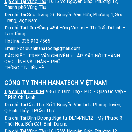
Địa chỉ Tại Vũng Tàu
:1615 Võ Nguyên Giáp, Phường 12,
Thành phố Vũng Tàu
Địa chỉ Tại Sóc Trăng
:36 Nguyễn Văn Hữu, Phường 1, Sóc
Trăng, Việt Nam
Địa chỉ Tại Lâm Đồng
:454 Hùng Vương – Thị Trấn Di Linh –
Lâm Đồng
Hotline:
036 912 4565
Email:
kesieuthihanatech@gmail.com
ĐẶC BIỆT : FREE VẬN CHUYỂN + LẮP ĐẶT NỘI THÀNH
CÁC TỈNH VÀ THÀNH PHỐ
THÔNG TIN LIÊN HỆ
CÔNG TY TNHH HANATECH VIỆT NAM
Địa chỉ Tại TPHCM
: 936 Lê Đức Thọ - P15 - Quận Gò Vấp -
TP.Hồ Chí Minh
Địa chỉ Tại Cần Thơ
:Số 1 Nguyễn Văn Linh, P.Long Tuyền,
Q.Bình Thủy, TP.Cần Thơ
Địa chỉ Tại Bình Dương
:Ngã tư DL14/NL12 - Mỹ Phước 3,
Thới Hoà, Bến Cát, Bình Dương
Địa chỉ Tại Vũng Tàu
:1615 Võ Nguyên Giáp, Phường 12,