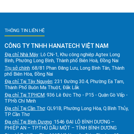
THÔNG TIN LIÊN HỆ
CÔNG TY TNHH HANATECH VIỆT NAM
Địa chỉ Nhà Máy
:Lô CN-1, Khu công nghiệp Agtex Long
Bình, Phường Long Bình, Thành phố Biên Hoà, Đồng Nai
Trụ sở chính
:68/81 Phan Đăng Lưu, Long Bình Tân, Thành
phố Biên Hòa, Đồng Nai
Địa chỉ Tại Tây Nguyên
: 231 Đường 30.4, Phường Ea Tam,
Thành Phố Buôn Ma Thuột, Đắk Lắk
Địa chỉ Tại TPHCM
: 936 Lê Đức Thọ - P15 - Quận Gò Vấp -
TP.Hồ Chí Minh
Địa chỉ Tại Cần Thơ
: QL91B, Phường Long Hòa, Q.Bình Thủy,
TP. Cần Thơ
Địa chỉ Tại Bình Dương
:1546 ĐẠI LỘ BÌNH DƯƠNG –
P.HIỆP AN – TP.THỦ DẦU MỘT – TỈNH BÌNH DƯƠNG