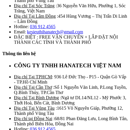
Thành phố Vũng Tàu
Địa chỉ Tại Sóc Trăng
:36 Nguyễn Văn Hữu, Phường 1, Sóc
Trăng, Việt Nam
Địa chỉ Tại Lâm Đồng
:454 Hùng Vương – Thị Trấn Di Linh
– Lâm Đồng
Hotline:
036 912 4565
Email:
kesieuthihanatech@gmail.com
ĐẶC BIỆT : FREE VẬN CHUYỂN + LẮP ĐẶT NỘI
THÀNH CÁC TỈNH VÀ THÀNH PHỐ
Thông tin liên hệ
CÔNG TY TNHH HANATECH VIỆT NAM
Địa chỉ Tại TPHCM
: 936 Lê Đức Thọ - P15 - Quận Gò Vấp
- TP.Hồ Chí Minh
Địa chỉ Tại Cần Thơ
:Số 1 Nguyễn Văn Linh, P.Long Tuyền,
Q.Bình Thủy, TP.Cần Thơ
Địa chỉ Tại Bình Dương
:Ngã tư DL14/NL12 - Mỹ Phước 3,
Thới Hoà, Bến Cát, Bình Dương
Địa chỉ Tại Vũng Tàu
:1615 Võ Nguyên Giáp, Phường 12,
Thành phố Vũng Tàu
Địa chỉ tại Đồng Nai
:68/81 Phan Đăng Lưu, Long Bình Tân,
Thành phố Biên Hòa, Đồng Nai
Hotline:
036 912 4565