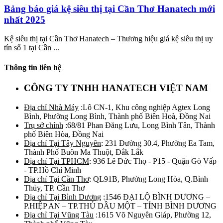
Bảng báo giá kệ siêu thị tại Cần Thơ Hanatech mới
nhất 2025
Kệ siêu thị tại Cần Thơ Hanatech – Thương hiệu giá kệ siêu thị uy
tín số 1 tại Cần ...
Thông tin liên hệ
CÔNG TY TNHH HANATECH VIỆT NAM
Địa chỉ Nhà Máy
:Lô CN-1, Khu công nghiệp Agtex Long
Bình, Phường Long Bình, Thành phố Biên Hoà, Đồng Nai
Trụ sở chính
:68/81 Phan Đăng Lưu, Long Bình Tân, Thành
phố Biên Hòa, Đồng Nai
Địa chỉ Tại Tây Nguyên
: 231 Đường 30.4, Phường Ea Tam,
Thành Phố Buôn Ma Thuột, Đắk Lắk
Địa chỉ Tại TPHCM
: 936 Lê Đức Thọ - P15 - Quận Gò Vấp
- TP.Hồ Chí Minh
Địa chỉ Tại Cần Thơ
: QL91B, Phường Long Hòa, Q.Bình
Thủy, TP. Cần Thơ
Địa chỉ Tại Bình Dương
:1546 ĐẠI LỘ BÌNH DƯƠNG –
P.HIỆP AN – TP.THỦ DẦU MỘT – TỈNH BÌNH DƯƠNG
Địa chỉ Tại Vũng Tàu
:1615 Võ Nguyên Giáp, Phường 12,