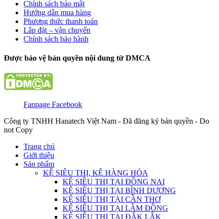
Chính sách bảo mật
Hướng dẫn mua hàng
Phương thức thanh toán
Lắp đặt – vận chuyển
Chính sách bảo hành
Được bảo vệ bản quyền nội dung từ DMCA
Fanpage Facebook
Công ty TNHH Hanatech Việt Nam - Đã đăng ký bản quyền - Do
not Copy
Trang chủ
Giới thiệu
Sản phẩm
KỆ SIÊU THỊ, KỆ HÀNG HÓA
KỆ SIÊU THỊ TẠI ĐỒNG NAI
KỆ SIÊU THỊ TẠI BÌNH DƯƠNG
KỆ SIÊU THỊ TẠI CẦN THƠ
KỆ SIÊU THỊ TẠI LÂM ĐỒNG
KỆ SIÊU THỊ TẠI ĐẮK LẮK