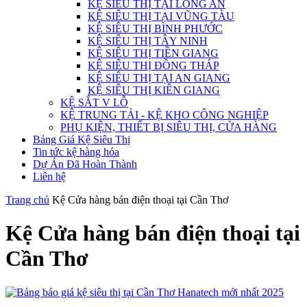
KỆ SIÊU THỊ TẠI LONG AN
KỆ SIÊU THỊ TẠI VŨNG TÀU
KỆ SIÊU THỊ BÌNH PHƯỚC
KỆ SIÊU THỊ TÂY NINH
KỆ SIÊU THỊ TIỀN GIANG
KỆ SIÊU THỊ ĐỒNG THÁP
KỆ SIÊU THỊ TẠI AN GIANG
KỆ SIÊU THỊ KIÊN GIANG
KỆ SẮT V LỖ
KỆ TRUNG TẢI - KỆ KHO CÔNG NGHIỆP
PHỤ KIỆN, THIẾT BỊ SIÊU THỊ, CỬA HÀNG
Bảng Giá Kệ Siêu Thị
Tin tức kệ hàng hóa
Dự Án Đã Hoàn Thành
Liên hệ
Trang chủ
Kệ Cửa hàng bán điện thoại tại Cần Thơ
Kệ Cửa hàng bán điện thoại tại
Cần Thơ