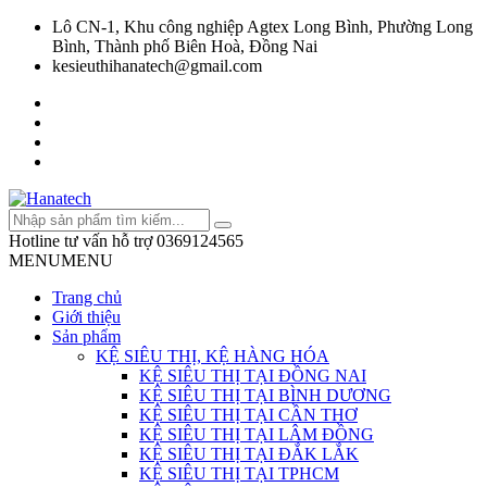
Lô CN-1, Khu công nghiệp Agtex Long Bình, Phường Long
Bình, Thành phố Biên Hoà, Đồng Nai
kesieuthihanatech@gmail.com
Hotline tư vấn hỗ trợ
0369124565
MENU
MENU
Trang chủ
Giới thiệu
Sản phẩm
KỆ SIÊU THỊ, KỆ HÀNG HÓA
KỆ SIÊU THỊ TẠI ĐỒNG NAI
KỆ SIÊU THỊ TẠI BÌNH DƯƠNG
KỆ SIÊU THỊ TẠI CẦN THƠ
KỆ SIÊU THỊ TẠI LÂM ĐỒNG
KỆ SIÊU THỊ TẠI ĐẮK LẮK
KỆ SIÊU THỊ TẠI TPHCM