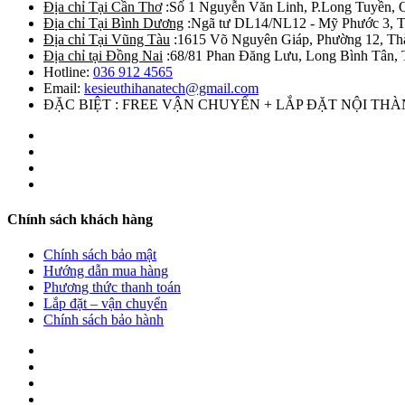
Địa chỉ Tại Cần Thơ
:Số 1 Nguyễn Văn Linh, P.Long Tuyền, 
Địa chỉ Tại Bình Dương
:Ngã tư DL14/NL12 - Mỹ Phước 3, T
Địa chỉ Tại Vũng Tàu
:1615 Võ Nguyên Giáp, Phường 12, Th
Địa chỉ tại Đồng Nai
:68/81 Phan Đăng Lưu, Long Bình Tân, 
Hotline:
036 912 4565
Email:
kesieuthihanatech@gmail.com
ĐẶC BIỆT : FREE VẬN CHUYỂN + LẮP ĐẶT NỘI TH
Chính sách khách hàng
Chính sách bảo mật
Hướng dẫn mua hàng
Phương thức thanh toán
Lắp đặt – vận chuyển
Chính sách bảo hành