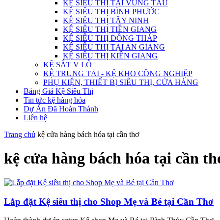
KỆ SIÊU THỊ TẠI VŨNG TÀU
KỆ SIÊU THỊ BÌNH PHƯỚC
KỆ SIÊU THỊ TÂY NINH
KỆ SIÊU THỊ TIỀN GIANG
KỆ SIÊU THỊ ĐỒNG THÁP
KỆ SIÊU THỊ TẠI AN GIANG
KỆ SIÊU THỊ KIÊN GIANG
KỆ SẮT V LỖ
KỆ TRUNG TẢI - KỆ KHO CÔNG NGHIỆP
PHỤ KIỆN, THIẾT BỊ SIÊU THỊ, CỬA HÀNG
Bảng Giá Kệ Siêu Thị
Tin tức kệ hàng hóa
Dự Án Đã Hoàn Thành
Liên hệ
Trang chủ
kệ cửa hàng bách hóa tại cần thơ
kệ cửa hàng bách hóa tại cần th
Lắp đặt Kệ siêu thị cho Shop Mẹ và Bé tại Cần Thơ