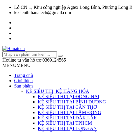
Lô CN-1, Khu công nghiệp Agtex Long Bình, Phường Long B
kesieuthihanatech@gmail.com
Hotline tư vấn hỗ trợ
0369124565
MENU
MENU
Trang chủ
Giới thiệu
Sản phẩm
KỆ SIÊU THỊ, KỆ HÀNG HÓA
KỆ SIÊU THỊ TẠI ĐỒNG NAI
KỆ SIÊU THỊ TẠI BÌNH DƯƠNG
KỆ SIÊU THỊ TẠI CẦN THƠ
KỆ SIÊU THỊ TẠI LÂM ĐỒNG
KỆ SIÊU THỊ TẠI ĐẮK LẮK
KỆ SIÊU THỊ TẠI TPHCM
KỆ SIÊU THỊ TẠI LONG AN