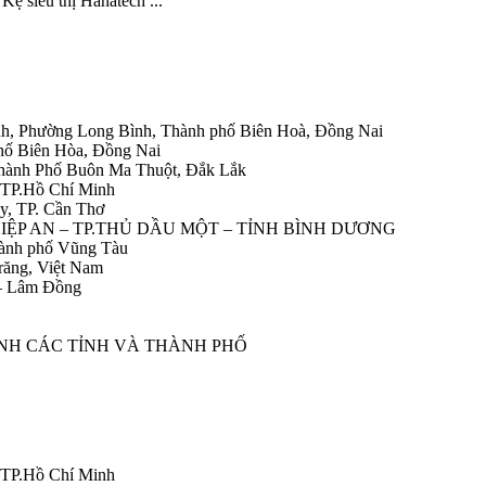
ệ siêu thị Hanatech ...
h, Phường Long Bình, Thành phố Biên Hoà, Đồng Nai
hố Biên Hòa, Đồng Nai
Thành Phố Buôn Ma Thuột, Đắk Lắk
 TP.Hồ Chí Minh
y, TP. Cần Thơ
HIỆP AN – TP.THỦ DẦU MỘT – TỈNH BÌNH DƯƠNG
ành phố Vũng Tàu
răng, Việt Nam
 – Lâm Đồng
ÀNH CÁC TỈNH VÀ THÀNH PHỐ
 TP.Hồ Chí Minh