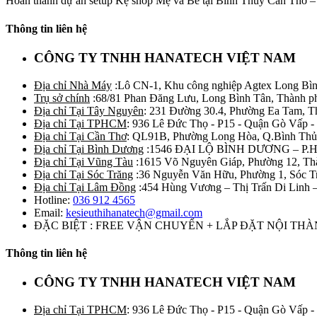
Hoàn thành dự án setup Kệ shop Mẹ và Bé tại Bình Thủy Cần Thơ – K
Thông tin liên hệ
CÔNG TY TNHH HANATECH VIỆT NAM
Địa chỉ Nhà Máy
:Lô CN-1, Khu công nghiệp Agtex Long Bìn
Trụ sở chính
:68/81 Phan Đăng Lưu, Long Bình Tân, Thành p
Địa chỉ Tại Tây Nguyên
: 231 Đường 30.4, Phường Ea Tam, 
Địa chỉ Tại TPHCM
: 936 Lê Đức Thọ - P15 - Quận Gò Vấp -
Địa chỉ Tại Cần Thơ
: QL91B, Phường Long Hòa, Q.Bình Thủ
Địa chỉ Tại Bình Dương
:1546 ĐẠI LỘ BÌNH DƯƠNG – P.
Địa chỉ Tại Vũng Tàu
:1615 Võ Nguyên Giáp, Phường 12, Th
Địa chỉ Tại Sóc Trăng
:36 Nguyễn Văn Hữu, Phường 1, Sóc T
Địa chỉ Tại Lâm Đồng
:454 Hùng Vương – Thị Trấn Di Linh
Hotline:
036 912 4565
Email:
kesieuthihanatech@gmail.com
ĐẶC BIỆT : FREE VẬN CHUYỂN + LẮP ĐẶT NỘI TH
Thông tin liên hệ
CÔNG TY TNHH HANATECH VIỆT NAM
Địa chỉ Tại TPHCM
: 936 Lê Đức Thọ - P15 - Quận Gò Vấp -