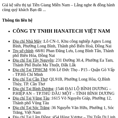
Giá kệ siêu thị tại Tiền Giang Miền Nam – Lắng nghe & đồng hành
cùng quý khách Bạn đã ...
Thông tin liên hệ
CÔNG TY TNHH HANATECH VIỆT NAM
Địa chỉ Nhà Máy
:Lô CN-1, Khu công nghiệp Agtex Long
Bình, Phường Long Bình, Thành phố Biên Hoà, Đồng Nai
Trụ sở chính
:68/81 Phan Đăng Lưu, Long Bình Tân, Thành
phố Biên Hòa, Đồng Nai
Địa chỉ Tại Tây Nguyên
: 231 Đường 30.4, Phường Ea Tam,
Thành Phố Buôn Ma Thuột, Đắk Lắk
Địa chỉ Tại TPHCM
: 936 Lê Đức Thọ - P15 - Quận Gò Vấp
- TP.Hồ Chí Minh
Địa chỉ Tại Cần Thơ
: QL91B, Phường Long Hòa, Q.Bình
Thủy, TP. Cần Thơ
Địa chỉ Tại Bình Dương
:1546 ĐẠI LỘ BÌNH DƯƠNG –
P.HIỆP AN – TP.THỦ DẦU MỘT – TỈNH BÌNH DƯƠNG
Địa chỉ Tại Vũng Tàu
:1615 Võ Nguyên Giáp, Phường 12,
Thành phố Vũng Tàu
Địa chỉ Tại Sóc Trăng
:36 Nguyễn Văn Hữu, Phường 1, Sóc
Trăng, Việt Nam
Địa chỉ Tại Lâm Đồng
:454 Hùng Vương – Thị Trấn Di Linh