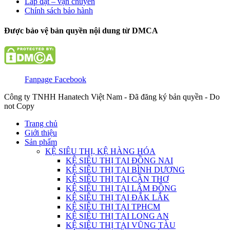
Lắp đặt – vận chuyển
Chính sách bảo hành
Được bảo vệ bản quyền nội dung từ DMCA
Fanpage Facebook
Công ty TNHH Hanatech Việt Nam - Đã đăng ký bản quyền - Do
not Copy
Trang chủ
Giới thiệu
Sản phẩm
KỆ SIÊU THỊ, KỆ HÀNG HÓA
KỆ SIÊU THỊ TẠI ĐỒNG NAI
KỆ SIÊU THỊ TẠI BÌNH DƯƠNG
KỆ SIÊU THỊ TẠI CẦN THƠ
KỆ SIÊU THỊ TẠI LÂM ĐỒNG
KỆ SIÊU THỊ TẠI ĐẮK LẮK
KỆ SIÊU THỊ TẠI TPHCM
KỆ SIÊU THỊ TẠI LONG AN
KỆ SIÊU THỊ TẠI VŨNG TÀU