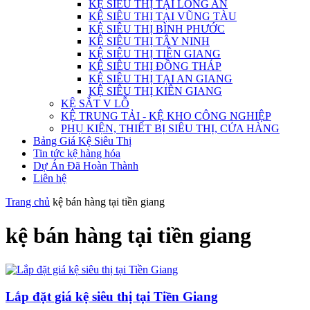
KỆ SIÊU THỊ TẠI LONG AN
KỆ SIÊU THỊ TẠI VŨNG TÀU
KỆ SIÊU THỊ BÌNH PHƯỚC
KỆ SIÊU THỊ TÂY NINH
KỆ SIÊU THỊ TIỀN GIANG
KỆ SIÊU THỊ ĐỒNG THÁP
KỆ SIÊU THỊ TẠI AN GIANG
KỆ SIÊU THỊ KIÊN GIANG
KỆ SẮT V LỖ
KỆ TRUNG TẢI - KỆ KHO CÔNG NGHIỆP
PHỤ KIỆN, THIẾT BỊ SIÊU THỊ, CỬA HÀNG
Bảng Giá Kệ Siêu Thị
Tin tức kệ hàng hóa
Dự Án Đã Hoàn Thành
Liên hệ
Trang chủ
kệ bán hàng tại tiền giang
kệ bán hàng tại tiền giang
Lắp đặt giá kệ siêu thị tại Tiền Giang