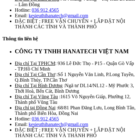
– Lâm Đồng
Hotline:
036 912 4565
Email:
kesieuthihanatech@gmail.com
ĐẶC BIỆT : FREE VẬN CHUYỂN + LẮP ĐẶT NỘI
THÀNH CÁC TỈNH VÀ THÀNH PHỐ
Thông tin liên hệ
CÔNG TY TNHH HANATECH VIỆT NAM
Địa chỉ Tại TPHCM
: 936 Lê Đức Thọ - P15 - Quận Gò Vấp
- TP.Hồ Chí Minh
Địa chỉ Tại Cần Thơ
:Số 1 Nguyễn Văn Linh, P.Long Tuyền,
Q.Bình Thủy, TP.Cần Thơ
Địa chỉ Tại Bình Dương
:Ngã tư DL14/NL12 - Mỹ Phước 3,
Thới Hoà, Bến Cát, Bình Dương
Địa chỉ Tại Vũng Tàu
:1615 Võ Nguyên Giáp, Phường 12,
Thành phố Vũng Tàu
Địa chỉ tại Đồng Nai
:68/81 Phan Đăng Lưu, Long Bình Tân,
Thành phố Biên Hòa, Đồng Nai
Hotline:
036 912 4565
Email:
kesieuthihanatech@gmail.com
ĐẶC BIỆT : FREE VẬN CHUYỂN + LẮP ĐẶT NỘI
THÀNH CÁC TỈNH VÀ THÀNH PHỐ