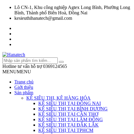
Lô CN-1, Khu công nghiệp Agtex Long Bình, Phường Long
Bình, Thành phố Biên Hoà, Đồng Nai
kesieuthihanatech@gmail.com
Hotline tư vấn hỗ trợ
0369124565
MENU
MENU
Trang chủ
Giới thiệu
Sản phẩm
KỆ SIÊU THỊ, KỆ HÀNG HÓA
KỆ SIÊU THỊ TẠI ĐỒNG NAI
KỆ SIÊU THỊ TẠI BÌNH DƯƠNG
KỆ SIÊU THỊ TẠI CẦN THƠ
KỆ SIÊU THỊ TẠI LÂM ĐỒNG
KỆ SIÊU THỊ TẠI ĐẮK LẮK
KỆ SIÊU THỊ TẠI TPHCM