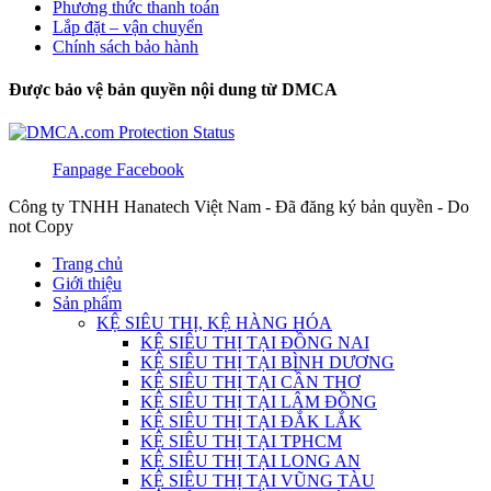
Phương thức thanh toán
Lắp đặt – vận chuyển
Chính sách bảo hành
Được bảo vệ bản quyền nội dung từ DMCA
Fanpage Facebook
Công ty TNHH Hanatech Việt Nam - Đã đăng ký bản quyền - Do
not Copy
Trang chủ
Giới thiệu
Sản phẩm
KỆ SIÊU THỊ, KỆ HÀNG HÓA
KỆ SIÊU THỊ TẠI ĐỒNG NAI
KỆ SIÊU THỊ TẠI BÌNH DƯƠNG
KỆ SIÊU THỊ TẠI CẦN THƠ
KỆ SIÊU THỊ TẠI LÂM ĐỒNG
KỆ SIÊU THỊ TẠI ĐẮK LẮK
KỆ SIÊU THỊ TẠI TPHCM
KỆ SIÊU THỊ TẠI LONG AN
KỆ SIÊU THỊ TẠI VŨNG TÀU