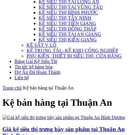
KỆ SIÊU THỊ TẠI LONG AN
KỆ SIÊU THỊ TẠI VŨNG TÀU
KỆ SIÊU THỊ BÌNH PHƯỚC
KỆ SIÊU THỊ TÂY NINH
KỆ SIÊU THỊ TIỀN GIANG
KỆ SIÊU THỊ ĐỒNG THÁP
KỆ SIÊU THỊ TẠI AN GIANG
KỆ SIÊU THỊ KIÊN GIANG
KỆ SẮT V LỖ
KỆ TRUNG TẢI - KỆ KHO CÔNG NGHIỆP
PHỤ KIỆN, THIẾT BỊ SIÊU THỊ, CỬA HÀNG
Bảng Giá Kệ Siêu Thị
Tin tức kệ hàng hóa
Dự Án Đã Hoàn Thành
Liên hệ
Trang chủ
Kệ bán hàng tại Thuận An
Kệ bán hàng tại Thuận An
Giá kệ siêu thị trưng bày sản phẩm tại Thuận An