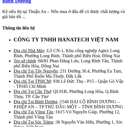
Bình Dương
Kệ siêu thị tại Thuận An – Nên mua ở đâu để có được chất lượng và
giá bán tốt ...
Thông tin liên hệ
CÔNG TY TNHH HANATECH VIỆT NAM
Địa chỉ Nhà Máy
:Lô CN-1, Khu công nghiệp Agtex Long
Bình, Phường Long Bình, Thành phố Biên Hoà, Đồng Nai
Trụ sở chính
:68/81 Phan Đăng Lưu, Long Bình Tân, Thành
phố Biên Hòa, Đồng Nai
Địa chỉ Tại Tây Nguyên
: 231 Đường 30.4, Phường Ea Tam,
Thành Phố Buôn Ma Thuột, Đắk Lắk
Địa chỉ Tại TPHCM
: 936 Lê Đức Thọ - P15 - Quận Gò Vấp
- TP.Hồ Chí Minh
Địa chỉ Tại Cần Thơ
: QL91B, Phường Long Hòa, Q.Bình
Thủy, TP. Cần Thơ
Địa chỉ Tại Bình Dương
:1546 ĐẠI LỘ BÌNH DƯƠNG –
P.HIỆP AN – TP.THỦ DẦU MỘT – TỈNH BÌNH DƯƠNG
Địa chỉ Tại Vũng Tàu
:1615 Võ Nguyên Giáp, Phường 12,
Thành phố Vũng Tàu
Địa chỉ Tại Sóc Trăng
:36 Nguyễn Văn Hữu, Phường 1, Sóc