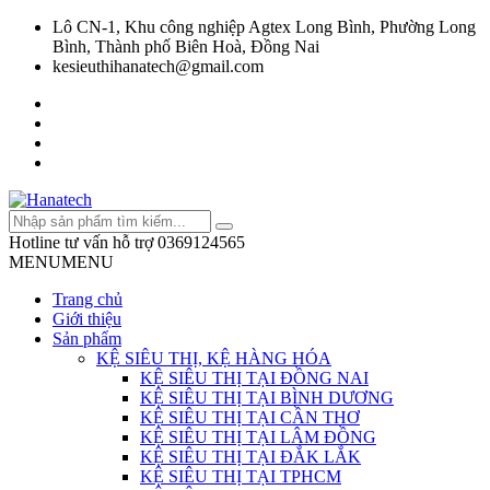
Lô CN-1, Khu công nghiệp Agtex Long Bình, Phường Long
Bình, Thành phố Biên Hoà, Đồng Nai
kesieuthihanatech@gmail.com
Hotline tư vấn hỗ trợ
0369124565
MENU
MENU
Trang chủ
Giới thiệu
Sản phẩm
KỆ SIÊU THỊ, KỆ HÀNG HÓA
KỆ SIÊU THỊ TẠI ĐỒNG NAI
KỆ SIÊU THỊ TẠI BÌNH DƯƠNG
KỆ SIÊU THỊ TẠI CẦN THƠ
KỆ SIÊU THỊ TẠI LÂM ĐỒNG
KỆ SIÊU THỊ TẠI ĐẮK LẮK
KỆ SIÊU THỊ TẠI TPHCM