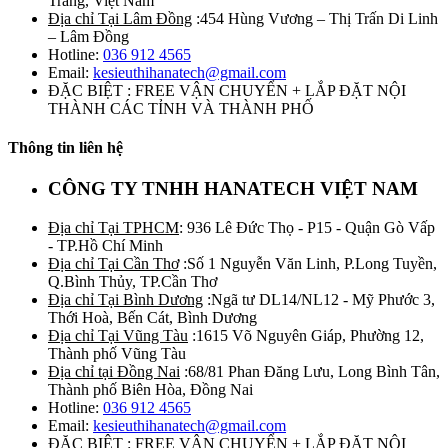
Trăng, Việt Nam
Địa chỉ Tại Lâm Đồng
:454 Hùng Vương – Thị Trấn Di Linh
– Lâm Đồng
Hotline:
036 912 4565
Email:
kesieuthihanatech@gmail.com
ĐẶC BIỆT : FREE VẬN CHUYỂN + LẮP ĐẶT NỘI
THÀNH CÁC TỈNH VÀ THÀNH PHỐ
Thông tin liên hệ
CÔNG TY TNHH HANATECH VIỆT NAM
Địa chỉ Tại TPHCM
: 936 Lê Đức Thọ - P15 - Quận Gò Vấp
- TP.Hồ Chí Minh
Địa chỉ Tại Cần Thơ
:Số 1 Nguyễn Văn Linh, P.Long Tuyền,
Q.Bình Thủy, TP.Cần Thơ
Địa chỉ Tại Bình Dương
:Ngã tư DL14/NL12 - Mỹ Phước 3,
Thới Hoà, Bến Cát, Bình Dương
Địa chỉ Tại Vũng Tàu
:1615 Võ Nguyên Giáp, Phường 12,
Thành phố Vũng Tàu
Địa chỉ tại Đồng Nai
:68/81 Phan Đăng Lưu, Long Bình Tân,
Thành phố Biên Hòa, Đồng Nai
Hotline:
036 912 4565
Email:
kesieuthihanatech@gmail.com
ĐẶC BIỆT : FREE VẬN CHUYỂN + LẮP ĐẶT NỘI