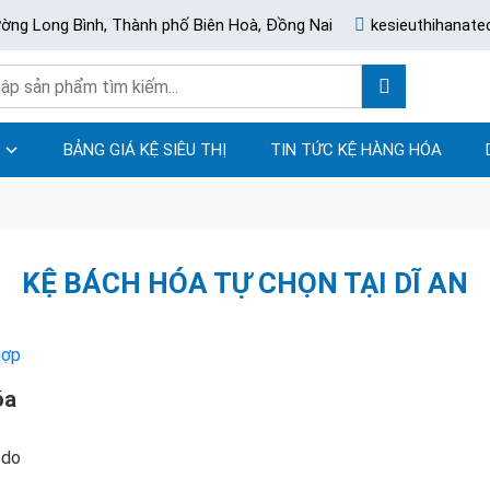
ường Long Bình, Thành phố Biên Hoà, Đồng Nai
kesieuthihanat
BẢNG GIÁ KỆ SIÊU THỊ
TIN TỨC KỆ HÀNG HÓA
KỆ BÁCH HÓA TỰ CHỌN TẠI DĨ AN
óa
 do