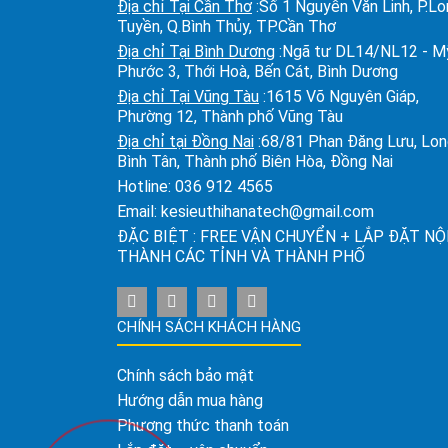
Địa chỉ Tại Cần Thơ
:Số 1 Nguyễn Văn Linh, P.L
Tuyền, Q.Bình Thủy, TP.Cần Thơ
Địa chỉ Tại Bình Dương
:Ngã tư DL14/NL12 - M
Phước 3, Thới Hoà, Bến Cát, Bình Dương
Địa chỉ Tại Vũng Tàu
:1615 Võ Nguyên Giáp,
Phường 12, Thành phố Vũng Tàu
Địa chỉ tại Đồng Nai
:68/81 Phan Đăng Lưu, Lo
Bình Tân, Thành phố Biên Hòa, Đồng Nai
Hotline:
036 912 4565
Email:
kesieuthihanatech@gmail.com
ĐẶC BIỆT : FREE VẬN CHUYỂN + LẮP ĐẶT NỘ
THÀNH CÁC TỈNH VÀ THÀNH PHỐ
CHÍNH SÁCH KHÁCH HÀNG
Chính sách bảo mật
Hướng dẫn mua hàng
Phương thức thanh toán