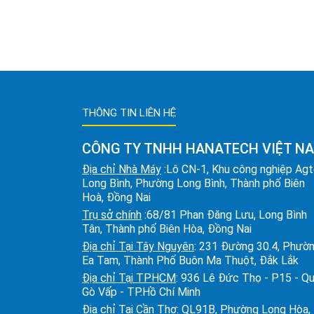
THÔNG TIN LIÊN HỆ
CÔNG TY TNHH HANATECH VIỆT N
Địa chỉ Nhà Máy
:Lô CN-1, Khu công nghiệp Ag
Long Bình, Phường Long Bình, Thành phố Biên
Hoà, Đồng Nai
Trụ sở chính
:68/81 Phan Đăng Lưu, Long Bình
Tân, Thành phố Biên Hòa, Đồng Nai
Địa chỉ Tại Tây Nguyên
: 231 Đường 30.4, Phườ
Ea Tam, Thành Phố Buôn Ma Thuột, Đắk Lắk
Địa chỉ Tại TPHCM
: 936 Lê Đức Thọ - P15 - Q
Gò Vấp - TP.Hồ Chí Minh
Địa chỉ Tại Cần Thơ
: QL91B, Phường Long Hòa,